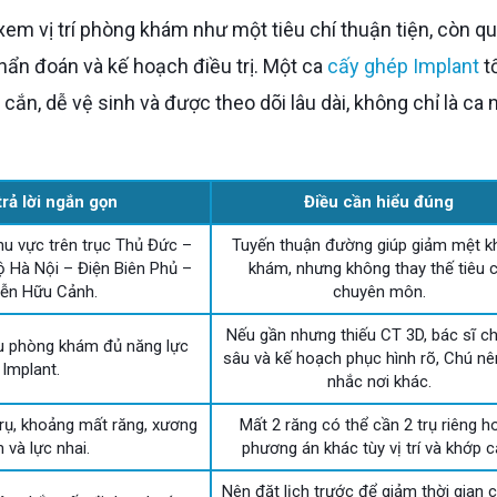
hẩn đoán và kế hoạch điều trị. Một ca
cấy ghép Implant
tố
 cắn, dễ vệ sinh và được theo dõi lâu dài, không chỉ là ca
trả lời ngắn gọn
Điều cần hiểu đúng
hu vực trên trục Thủ Đức –
Tuyến thuận đường giúp giảm mệt khi
ộ Hà Nội – Điện Biên Phủ –
khám, nhưng không thay thế tiêu c
ễn Hữu Cảnh.
chuyên môn.
Nếu gần nhưng thiếu CT 3D, bác sĩ c
u phòng khám đủ năng lực
sâu và kế hoạch phục hình rõ, Chú nê
Implant.
nhắc nơi khác.
 trụ, khoảng mất răng, xương
Mất 2 răng có thể cần 2 trụ riêng h
 và lực nhai.
phương án khác tùy vị trí và khớp c
Nên đặt lịch trước để giảm thời gian 