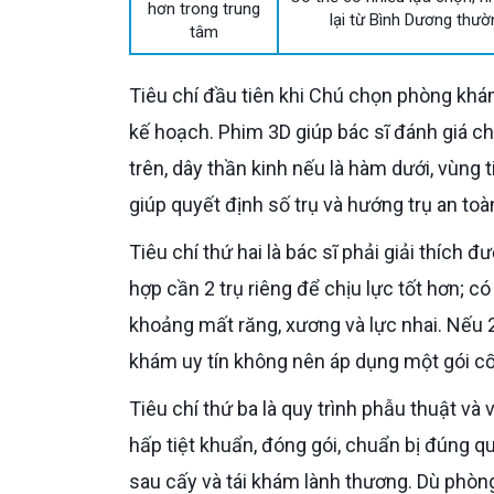
hơn trong trung
lại từ Bình Dương thườ
tâm
Tiêu chí đầu tiên khi Chú chọn phòng khám gần Bình Dương là có chụp CT Cone Beam 3D trước khi lập
kế hoạch. Phim 3D giúp bác sĩ đánh giá ch
trên, dây thần kinh nếu là hàm dưới, vùng 
giúp quyết định số trụ và hướng trụ an toà
Tiêu chí thứ hai là bác sĩ phải giải thích được phương án phục hình. Nếu 2 răng mất liền nhau, có trường
hợp cần 2 trụ riêng để chịu lực tốt hơn; 
khoảng mất răng, xương và lực nhai. Nếu 2 
khám uy tín không nên áp dụng một gói c
Tiêu chí thứ ba là quy trình phẫu thuật và vô trùng. Implant là thủ thuật xâm lấn, nên dụng cụ phải được
hấp tiệt khuẩn, đóng gói, chuẩn bị đúng qu
sau cấy và tái khám lành thương. Dù phòn