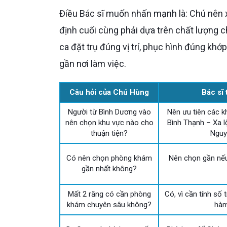
Điều Bác sĩ muốn nhấn mạnh là: Chú nên xem vị trí phòng khám như một tiêu chí thuận tiện, còn quyết
định cuối cùng phải dựa trên chất lượng c
ca đặt trụ đúng vị trí, phục hình đúng khớp
gần nơi làm việc.
Câu hỏi của Chú Hùng
Bác sĩ 
Người từ Bình Dương vào
Nên ưu tiên các k
nên chọn khu vực nào cho
Bình Thạnh – Xa l
thuận tiện?
Nguy
Có nên chọn phòng khám
Nên chọn gần nế
gần nhất không?
Mất 2 răng có cần phòng
Có, vì cần tính số
khám chuyên sâu không?
hàm