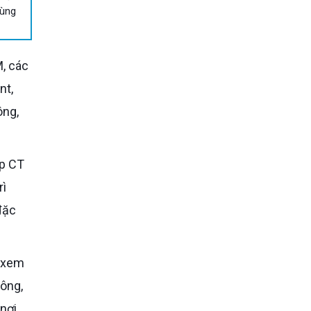
cùng
nt,
ông,
rì
đặc
hông,
nơi