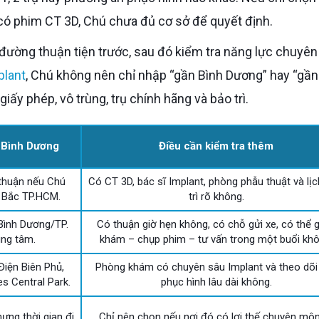
có phim CT 3D, Chú chưa đủ cơ sở để quyết định.
plant
, Chú không nên chỉ nhập “gần Bình Dương” hay “gầ
iấy phép, vô trùng, trụ chính hãng và bảo trì.
ừ Bình Dương
Điều cần kiểm tra thêm
 thuận nếu Chú
Có CT 3D, bác sĩ Implant, phòng phẫu thuật và lị
 Bắc TP.HCM.
trì rõ không.
 Bình Dương/TP.
Có thuận giờ hẹn không, có chỗ gửi xe, có thể
ung tâm.
khám – chụp phim – tư vấn trong một buổi khô
Điện Biên Phủ,
Phòng khám có chuyên sâu Implant và theo dõi
 Central Park.
phục hình lâu dài không.
ưng thời gian đi
Chỉ nên chọn nếu nơi đó có lợi thế chuyên môn