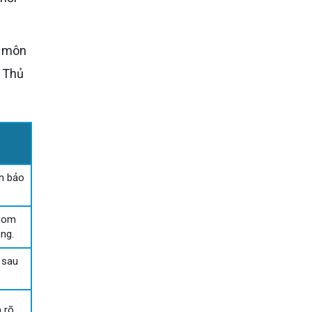
n Thủ
ch bảo
 gom
ng.
 sau
 rõ