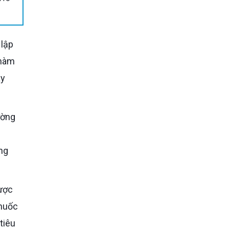
 hàm
ày
òng
thuốc
tiêu