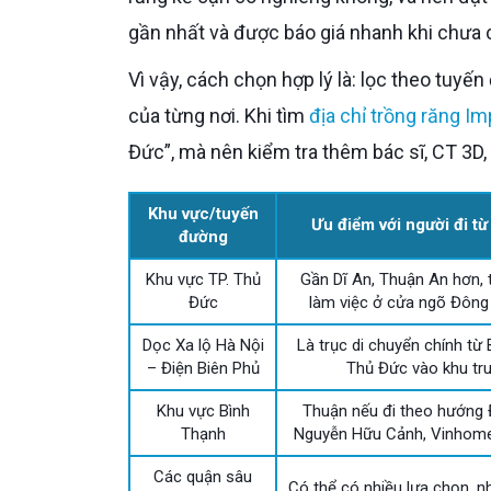
gần nhất và được báo giá nhanh khi chưa 
Vì vậy, cách chọn hợp lý là: lọc theo tuyến đường thuận tiện trước, sau đó kiểm tra năng lực chuyên môn
của từng nơi. Khi tìm
địa chỉ trồng răng Im
Đức”, mà nên kiểm tra thêm bác sĩ, CT 3D, g
Khu vực/tuyến
Ưu điểm với người đi t
đường
Khu vực TP. Thủ
Gần Dĩ An, Thuận An hơn,
Đức
làm việc ở cửa ngõ Đông
Dọc Xa lộ Hà Nội
Là trục di chuyển chính từ
– Điện Biên Phủ
Thủ Đức vào khu tr
Khu vực Bình
Thuận nếu đi theo hướng 
Thạnh
Nguyễn Hữu Cảnh, Vinhomes
Các quận sâu
Có thể có nhiều lựa chọn, nh