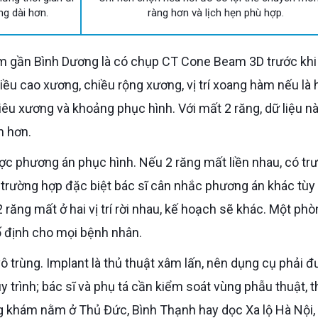
ng dài hơn.
ràng hơn và lịch hẹn phù hợp.
iều cao xương, chiều rộng xương, vị trí xoang hàm nếu là
tiêu xương và khoảng phục hình. Với mất 2 răng, dữ liệu n
n hơn.
có trường hợp đặc biệt bác sĩ cân nhắc phương án khác tùy
răng mất ở hai vị trí rời nhau, kế hoạch sẽ khác. Một ph
ố định cho mọi bệnh nhân.
y trình; bác sĩ và phụ tá cần kiểm soát vùng phẫu thuật, 
g khám nằm ở Thủ Đức, Bình Thạnh hay dọc Xa lộ Hà Nội, 