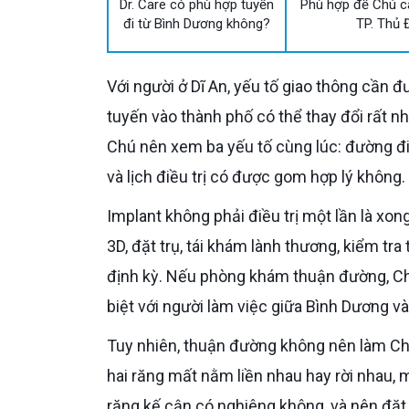
Dr. Care có phù hợp tuyến
Phù hợp để Chú c
đi từ Bình Dương không?
TP. Thủ 
Với người ở Dĩ An, yếu tố giao thông cần được tính thực tế. Nếu Chú đi làm gần khu vực giáp TP.HCM, các
tuyến vào thành phố có thể thay đổi rất n
Chú nên xem ba yếu tố cùng lúc: đường đ
và lịch điều trị có được gom hợp lý không.
Implant không phải điều trị một lần là xong. Một ca mất 2 răng thường có các mốc như khám – chụp CT
3D, đặt trụ, tái khám lành thương, kiểm tr
định kỳ. Nếu phòng khám thuận đường, Chú 
biệt với người làm việc giữa Bình Dương v
Tuy nhiên, thuận đường không nên làm Chú bỏ qua tiêu chí chuyên môn. Với mất 2 răng, bác sĩ cần xem
hai răng mất nằm liền nhau hay rời nhau, 
răng kế cận có nghiêng không, và nên đặt 