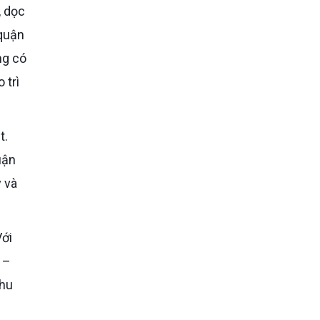
, dọc
 quận
ng có
 trì
uận
y và
 –
khu