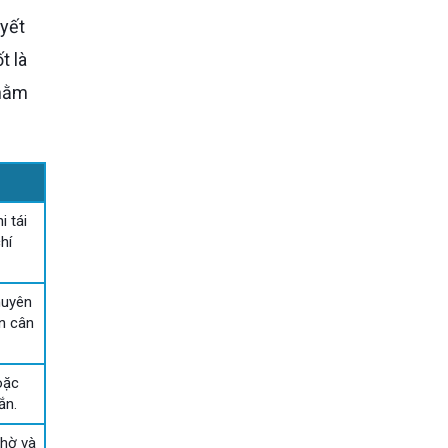
t là
 nằm
 tái
hí
huyên
n cân
oặc
ắn.
chờ và