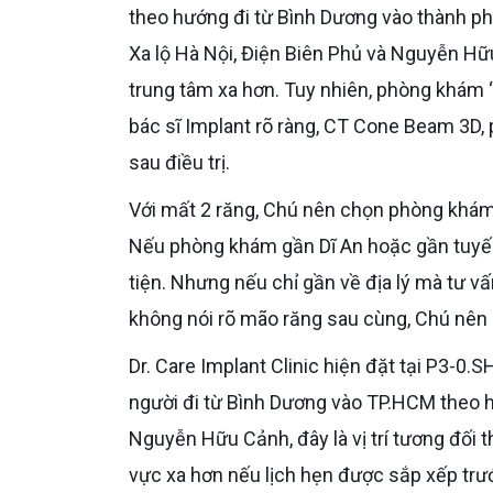
theo hướng đi từ Bình Dương vào thành ph
Xa lộ Hà Nội, Điện Biên Phủ và Nguyễn Hữ
trung tâm xa hơn. Tuy nhiên, phòng khám 
bác sĩ Implant rõ ràng, CT Cone Beam 3D, 
sau điều trị.
Với mất 2 răng, Chú nên chọn phòng khám vừa thuận đường đi, vừa đủ năng lực chuyên sâu Implant.
Nếu phòng khám gần Dĩ An hoặc gần tuyến 
tiện. Nhưng nếu chỉ gần về địa lý mà tư vấ
không nói rõ mão răng sau cùng, Chú nên 
Dr. Care Implant Clinic hiện đặt tại P3-0.SH08, Park 3, Vinhomes Central Park, khu vực Bình Thạnh. Với
người đi từ Bình Dương vào TP.HCM theo h
Nguyễn Hữu Cảnh, đây là vị trí tương đối 
vực xa hơn nếu lịch hẹn được sắp xếp trư