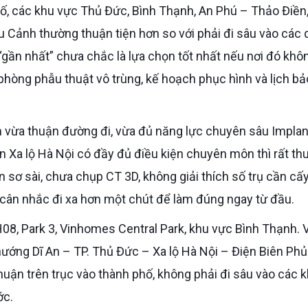
ố, các khu vực Thủ Đức, Bình Thạnh, An Phú – Thảo Điền
u Cảnh thường thuận tiện hơn so với phải đi sâu vào các
“gần nhất” chưa chắc là lựa chọn tốt nhất nếu nơi đó khô
phòng phẫu thuật vô trùng, kế hoạch phục hình và lịch bảo
Xa lộ Hà Nội có đầy đủ điều kiện chuyên môn thì rất th
n sơ sài, chưa chụp CT 3D, không giải thích số trụ cần cấ
cân nhắc đi xa hơn một chút để làm đúng ngay từ đầu.
ướng Dĩ An – TP. Thủ Đức – Xa lộ Hà Nội – Điện Biên Phủ
thuận trên trục vào thành phố, không phải đi sâu vào các 
ớc.