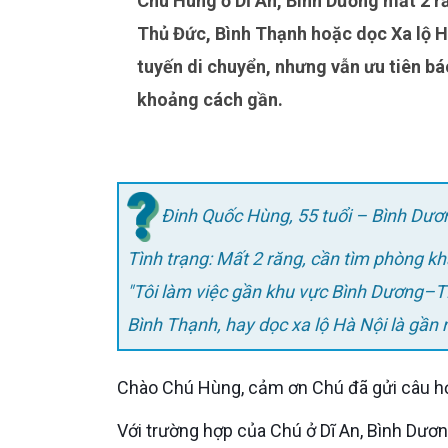
Chú Hùng ở Dĩ An, Bình Dương mất 2 răng và muốn tìm phòng khám Implant thuận tiện ở khu vực
Thủ Đức, Bình Thạnh hoặc dọc Xa lộ Hà 
tuyến di chuyển, nhưng vẫn ưu tiên bác
khoảng cách gần.
Đinh Quốc Hùng, 55 tuổi – Bình Dươn
Tình trạng: Mất 2 răng, cần tìm phòng 
"Tôi làm việc gần khu vực Bình Dương–TP.HCM. Phòng khám implant uy tín nào ở khu vực Q. Thủ Đức,
Bình Thạnh, hay dọc xa lộ Hà Nội là gần 
Chào Chú Hùng, cảm ơn Chú đã gửi câu hỏi
Với trường hợp của Chú ở Dĩ An, Bình Dương và thường di chuyển vào TP.HCM, Bác sĩ trả lời thẳng: nếu xét