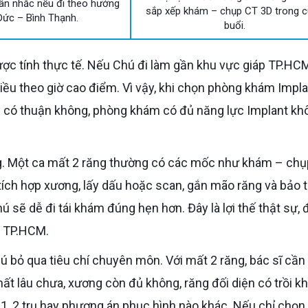
ân nhắc nếu đi theo hướng
sắp xếp khám – chụp CT 3D trong 
Đức – Bình Thạnh.
buổi.
hiều theo giờ cao điểm. Vì vậy, khi chọn phòng khám Impla
i có thuận không, phòng khám có đủ năng lực Implant kh
a tích hợp xương, lấy dấu hoặc scan, gắn mão răng và bảo t
sẽ dễ đi tái khám đúng hẹn hơn. Đây là lợi thế thật sự, 
à TP.HCM.
mất lâu chưa, xương còn đủ không, răng đối diện có trồi k
1, 2 trụ hay phương án phục hình nào khác. Nếu chỉ chọn 