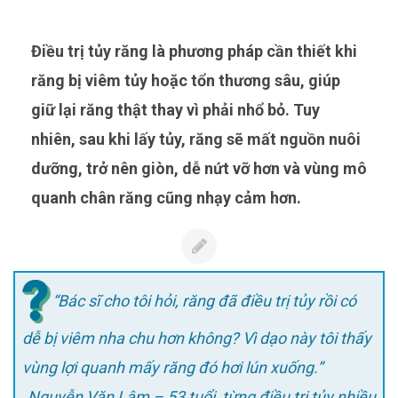
Điều trị tủy răng là phương pháp cần thiết khi
răng bị viêm tủy hoặc tổn thương sâu, giúp
giữ lại răng thật thay vì phải nhổ bỏ. Tuy
nhiên, sau khi lấy tủy, răng sẽ mất nguồn nuôi
dưỡng, trở nên giòn, dễ nứt vỡ hơn và vùng mô
quanh chân răng cũng nhạy cảm hơn.
“Bác sĩ cho tôi hỏi, răng đã điều trị tủy rồi có
dễ bị viêm nha chu hơn không? Vì dạo này tôi thấy
vùng lợi quanh mấy răng đó hơi lún xuống.”
Nguyễn Văn Lâm – 53 tuổi, từng điều trị tủy nhiều