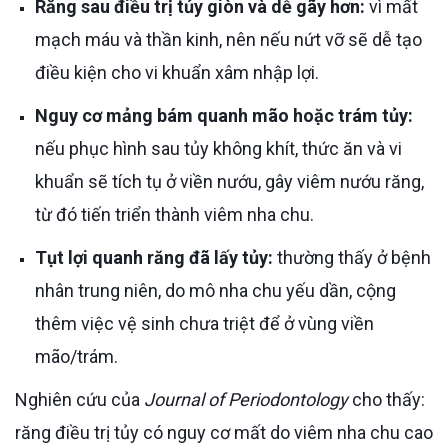
Răng sau điều trị tủy giòn và dễ gãy hơn:
vì mất
mạch máu và thần kinh, nên nếu nứt vỡ sẽ dễ tạo
điều kiện cho vi khuẩn xâm nhập lợi.
Nguy cơ mảng bám quanh mão hoặc trám tủy:
nếu phục hình sau tủy không khít, thức ăn và vi
khuẩn sẽ tích tụ ở viền nướu, gây viêm nướu răng,
từ đó tiến triển thành viêm nha chu.
Tụt lợi quanh răng đã lấy tủy:
thường thấy ở bệnh
nhân trung niên, do mô nha chu yếu dần, cộng
thêm việc vệ sinh chưa triệt để ở vùng viền
mão/trám.
Nghiên cứu của
Journal of Periodontology
cho thấy:
răng điều trị tủy có nguy cơ mất do viêm nha chu cao