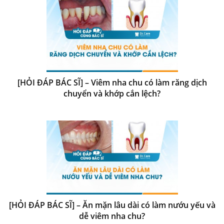
[HỎI ĐÁP BÁC SĨ] – Viêm nha chu có làm răng dịch
chuyển và khớp cắn lệch?
[HỎI ĐÁP BÁC SĨ] – Ăn mặn lâu dài có làm nướu yếu và
dễ viêm nha chu?