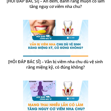
[HỎI ĐÁP BÁC SĨ] – Ăn đêm, đánh răng muộn có làm
tăng nguy cơ viêm nha chu?
[HỎI ĐÁP BÁC SĨ] – Vẫn bị viêm nha chu dù vệ sinh
răng miệng kỹ, có đúng không?