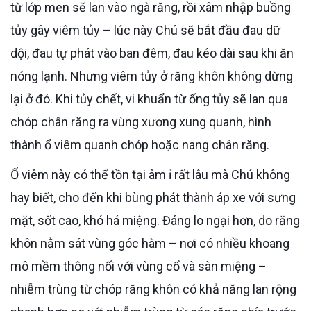
từ lớp men sẽ lan vào ngà răng, rồi xâm nhập buồng
tủy gây viêm tủy – lúc này Chú sẽ bắt đầu đau dữ
dội, đau tự phát vào ban đêm, đau kéo dài sau khi ăn
nóng lạnh. Nhưng viêm tủy ở răng khôn không dừng
lại ở đó. Khi tủy chết, vi khuẩn từ ống tủy sẽ lan qua
chóp chân răng ra vùng xương xung quanh, hình
thành ổ viêm quanh chóp hoặc nang chân răng.
Ổ viêm này có thể tồn tại âm ỉ rất lâu mà Chú không
hay biết, cho đến khi bùng phát thành áp xe với sưng
mặt, sốt cao, khó há miệng. Đáng lo ngại hơn, do răng
khôn nằm sát vùng góc hàm – nơi có nhiều khoang
mô mềm thông nối với vùng cổ và sàn miệng –
nhiễm trùng từ chóp răng khôn có khả năng lan rộng