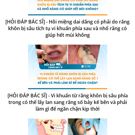
[HỎI ĐÁP BÁC SĨ] - Hôi miệng dai dẳng có phải do răng
khôn bị sâu tích tụ vi khuẩn phía sau và nhổ răng có
giúp hết mùi không
[HỎI ĐÁP BÁC SĨ] - Vi khuẩn từ răng khôn bị sâu phía
trong có thể lây lan sang răng số bảy kế bên và phải
làm gì để ngăn chặn kịp thời