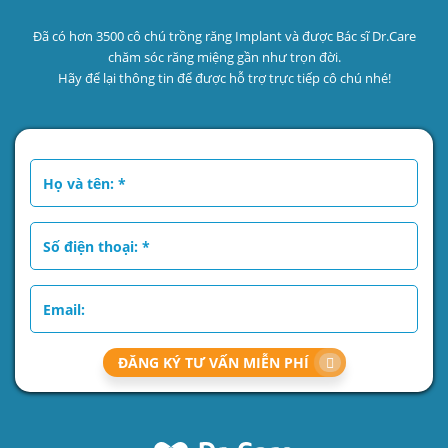
Đã có hơn 3500 cô chú trồng răng Implant và được Bác sĩ Dr.Care
chăm sóc răng miệng gần như trọn đời.
Hãy để lại thông tin để được hỗ trợ trực tiếp cô chú nhé!
ĐĂNG KÝ TƯ VẤN MIỄN PHÍ