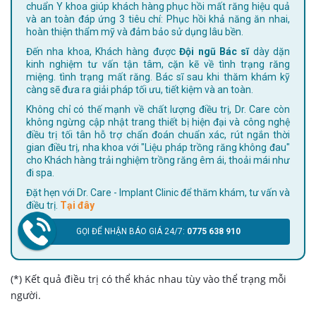
chuẩn Y khoa giúp khách hàng phục hồi mất răng hiệu quả
và an toàn đáp ứng 3 tiêu chí: Phục hồi khả năng ăn nhai,
hoàn thiện thẩm mỹ và đảm bảo sử dụng lâu bền.
Đến nha khoa, Khách hàng được
Đội ngũ Bác sĩ
dày dặn
kinh nghiệm tư vấn tận tâm, cặn kẽ về tình trạng răng
miệng. tình trạng mất răng. Bác sĩ sau khi thăm khám kỹ
càng sẽ đưa ra giải pháp tối ưu, tiết kiệm và an toàn.
Không chỉ có thế mạnh về chất lượng điều trị, Dr. Care còn
không ngừng cập nhật trang thiết bị hiện đại và công nghệ
điều trị tối tân hỗ trợ chẩn đoán chuẩn xác, rút ngắn thời
gian điều trị, nha khoa với "Liệu pháp trồng răng không đau"
cho Khách hàng trải nghiệm trồng răng êm ái, thoải mái như
đi spa.
Đặt hẹn với Dr. Care - Implant Clinic để thăm khám, tư vấn và
điều trị.
Tại đây
GỌI ĐỂ NHẬN BÁO GIÁ 24/7:
0775 638 910
(*) Kết quả điều trị có thể khác nhau tùy vào thể trạng mỗi
người.