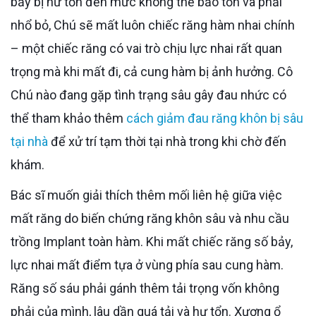
bảy bị hư tổn đến mức không thể bảo tồn và phải
nhổ bỏ, Chú sẽ mất luôn chiếc răng hàm nhai chính
– một chiếc răng có vai trò chịu lực nhai rất quan
trọng mà khi mất đi, cả cung hàm bị ảnh hưởng. Cô
Chú nào đang gặp tình trạng sâu gây đau nhức có
thể tham khảo thêm
cách giảm đau răng khôn bị sâu
tại nhà
để xử trí tạm thời tại nhà trong khi chờ đến
khám.
Bác sĩ muốn giải thích thêm mối liên hệ giữa việc
mất răng do biến chứng răng khôn sâu và nhu cầu
trồng Implant toàn hàm. Khi mất chiếc răng số bảy,
lực nhai mất điểm tựa ở vùng phía sau cung hàm.
Răng số sáu phải gánh thêm tải trọng vốn không
phải của mình, lâu dần quá tải và hư tổn. Xương ổ