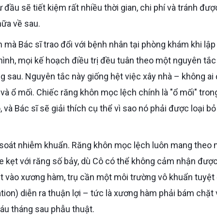
 đầu sẽ tiết kiệm rất nhiều thời gian, chi phí và tránh đượ
hữa về sau.
hình, mọi kế hoạch điều trị đều tuân theo một nguyên tắc 
g sau. Nguyên tắc này giống hệt việc xây nhà – không ai 
à ổ mối. Chiếc răng khôn mọc lệch chính là "ổ mối" tron
 và Bác sĩ sẽ giải thích cụ thể vì sao nó phải được loại bỏ
e kẹt với răng số bảy, dù Cô có thể không cảm nhận được
ant vào xương hàm, trụ cần một môi trường vô khuẩn tuyệt
tion) diễn ra thuận lợi – tức là xương hàm phải bám chặt
sáu tháng sau phẫu thuật.