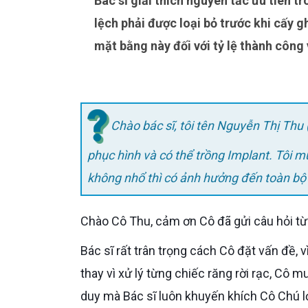
Bác sĩ giải thích nguyên tắc ưu tiên trong kế hoạch điều trị răng tổng thể, vì sao răng khôn mọc
lệch phải được loại bỏ trước khi cấy 
mặt bằng này đối với tỷ lệ thành công 
Chào bác sĩ, tôi tên Nguyễn Thị Thu 
phục hình và có thể trồng Implant. Tôi m
không nhổ thì có ảnh hưởng đến toàn bộ 
Chào Cô Thu, cảm ơn Cô đã gửi câu hỏi từ
Bác sĩ rất trân trọng cách Cô đặt vấn đề, vì câu hỏi của Cô cho thấy Cô đang suy nghĩ rất đúng hướng –
thay vì xử lý từng chiếc răng rời rạc, Cô m
duy mà Bác sĩ luôn khuyến khích Cô Chú lớ