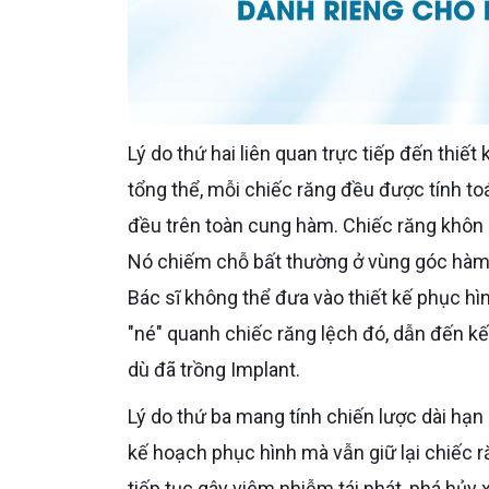
Lý do thứ hai liên quan trực tiếp đến thiết kế khớp cắn sau phục hình. Khi Bác sĩ lên kế hoạch phục hình
tổng thể, mỗi chiếc răng đều được tính toá
đều trên toàn cung hàm. Chiếc răng khôn m
Nó chiếm chỗ bất thường ở vùng góc hàm,
Bác sĩ không thể đưa vào thiết kế phục hìn
"né" quanh chiếc răng lệch đó, dẫn đến kế
dù đã trồng Implant.
Lý do thứ ba mang tính chiến lược dài hạn mà nhiều Cô Chú thường bỏ qua. Giả sử Cô hoàn thành toàn bộ
kế hoạch phục hình mà vẫn giữ lại chiếc r
tiếp tục gây viêm nhiễm tái phát, phá hủy