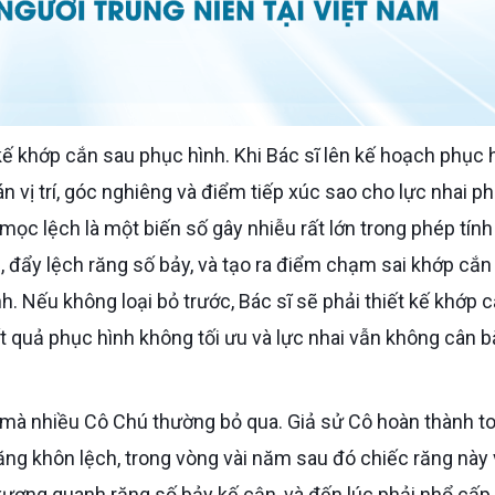
n vị trí, góc nghiêng và điểm tiếp xúc sao cho lực nhai p
ọc lệch là một biến số gây nhiễu rất lớn trong phép tính
 đẩy lệch răng số bảy, và tạo ra điểm chạm sai khớp cắ
h. Nếu không loại bỏ trước, Bác sĩ sẽ phải thiết kế khớp 
t quả phục hình không tối ưu và lực nhai vẫn không cân 
ăng khôn lệch, trong vòng vài năm sau đó chiếc răng này
 xương quanh răng số bảy kế cận, và đến lúc phải nhổ cấp