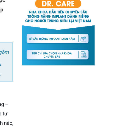
ẹp
 gồm
u
.
à tư
h nào,