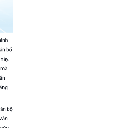
hân bố
 này.
n mà
cắn
bằng
 vẫn
 cứu