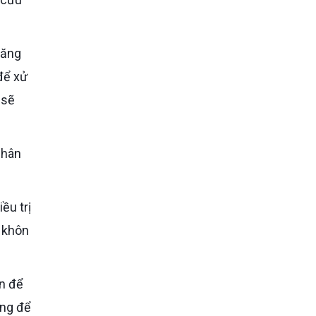
để xử
 sẽ
 khôn
ụng để