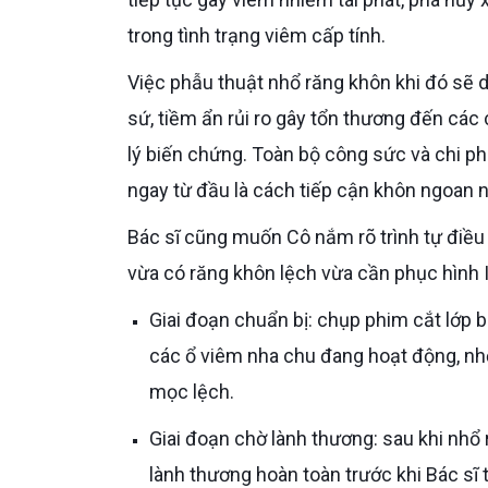
trong tình trạng viêm cấp tính.
Việc phẫu thuật nhổ răng khôn khi đó sẽ diễn ra ngay sát vùng đã đặt trụ Implant hoặc đã làm cầu răng
sứ, tiềm ẩn rủi ro gây tổn thương đến các
lý biến chứng. Toàn bộ công sức và chi phí
ngay từ đầu là cách tiếp cận khôn ngoan n
Bác sĩ cũng muốn Cô nắm rõ trình tự điều trị thông thường khi lập phác đồ tổng thể cho một bệnh nhân
vừa có răng khôn lệch vừa cần phục hình 
Giai đoạn chuẩn bị: chụp phim cắt lớp ba chiều CBCT toàn hàm, khám tổng quát, lấy vôi răng và điều trị
các ổ viêm nha chu đang hoạt động, n
mọc lệch.
Giai đoạn chờ lành thương: sau khi nhổ răng khôn, vùng xương hàm cần khoảng bốn đến tám tuần để
lành thương hoàn toàn trước khi Bác sĩ 