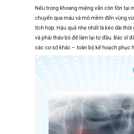
Nếu trong khoang miệng vẫn còn tồn tại một ổ nhiễm khuẩn từ chiếc răng khôn, vi khuẩn có thể di
chuyển qua máu và mô mềm đến vùng vừa c
tích hợp. Hậu quả nhẹ nhất là kéo dài thời
và phải tháo bỏ để làm lại từ đầu. Bác sĩ
các cơ sở khác – toàn bộ kế hoạch phục hì