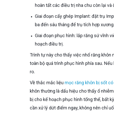
hoàn tất các điều trị nha chu còn lại v
Giai đoạn cấy ghép Implant: đặt trụ Implant vào các vị trí mất răng đã được lên kế hoạch, sau đó chờ
ba đến sáu tháng để trụ tích hợp xương
Giai đoạn phục hình: lắp răng sứ vĩnh viễn trên trụ Implant, chỉnh sửa khớp cắn tổng thể, hoàn thiện kế
hoạch điều trị.
Trình tự này cho thấy việc nhổ răng khôn nằm ở giai đoạn sớm nhất, đóng vai trò bước dọn nền tảng cho
toàn bộ quá trình phục hình phía sau. Nếu 
ro.
Về thắc mắc liệu
mọc răng khôn bị sốt c
khôn thường là dấu hiệu cho thấy ổ nhiễ
bị cho kế hoạch phục hình tổng thể, bất k
cần xử lý dứt điểm ngay, không nên chỉ uố