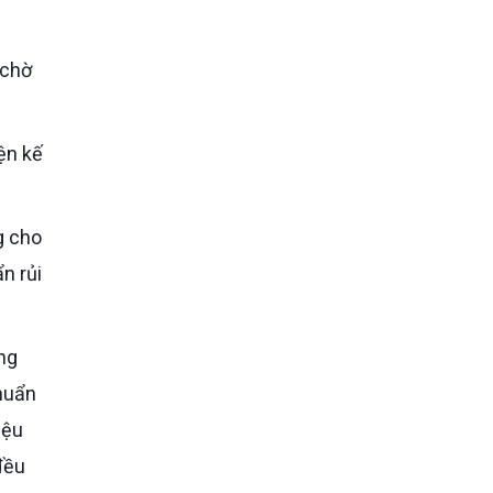
n rủi
ăng
huẩn
iệu
đều