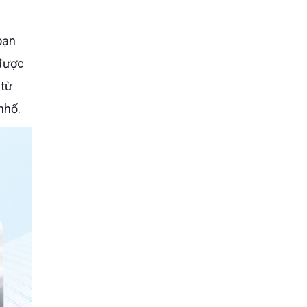
oạn
 được
 từ
nhổ.