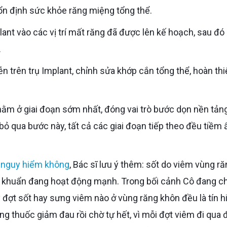
à ổn định sức khỏe răng miệng tổng thể.
.
bỏ qua bước này, tất cả các giai đoạn tiếp theo đều tiềm ẩ
ó nguy hiểm không
, Bác sĩ lưu ý thêm: sốt do viêm vùng r
m khuẩn đang hoạt động mạnh. Trong bối cảnh Cô đang c
ỳ đợt sốt hay sưng viêm nào ở vùng răng khôn đều là tín h
ng thuốc giảm đau rồi chờ tự hết, vì mỗi đợt viêm đi qua 