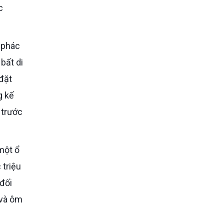
c
bất di
đặt
g kế
 trước
 triệu
 đối
 và ôm