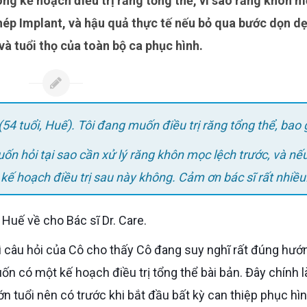
ghép Implant, và hậu quả thực tế nếu bỏ qua bước dọn d
và tuổi thọ của toàn bộ ca phục hình.
(54 tuổi, Huế). Tôi đang muốn điều trị răng tổng thể, bao
uốn hỏi tại sao cần xử lý răng khôn mọc lệch trước, và nế
kế hoạch điều trị sau này không. Cảm ơn bác sĩ rất nhiều
 Huế về cho Bác sĩ Dr. Care.
uốn có một kế hoạch điều trị tổng thể bài bản. Đây chính l
n tuổi nên có trước khi bắt đầu bất kỳ can thiệp phục hìn