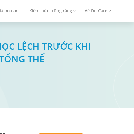
iá Implant
Kiến thức trồng răng
Về Dr. Care
 MỌC LỆCH TRƯỚC KHI
 TỔNG THỂ