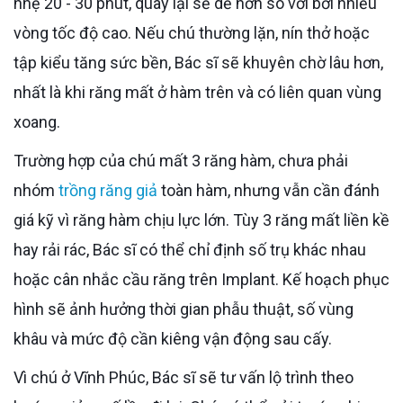
nhẹ 20 - 30 phút, quay lại sẽ dễ hơn so với bơi nhiều
vòng tốc độ cao. Nếu chú thường lặn, nín thở hoặc
tập kiểu tăng sức bền, Bác sĩ sẽ khuyên chờ lâu hơn,
nhất là khi răng mất ở hàm trên và có liên quan vùng
xoang.
Trường hợp của chú mất 3 răng hàm, chưa phải
nhóm
trồng răng giả
toàn hàm, nhưng vẫn cần đánh
giá kỹ vì răng hàm chịu lực lớn. Tùy 3 răng mất liền kề
hay rải rác, Bác sĩ có thể chỉ định số trụ khác nhau
hoặc cân nhắc cầu răng trên Implant. Kế hoạch phục
hình sẽ ảnh hưởng thời gian phẫu thuật, số vùng
khâu và mức độ cần kiêng vận động sau cấy.
Vì chú ở Vĩnh Phúc, Bác sĩ sẽ tư vấn lộ trình theo