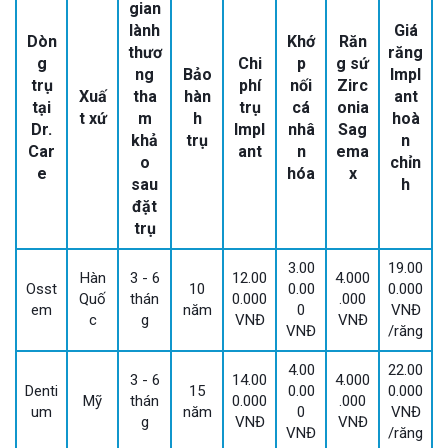
gian
lành
Giá
Dòn
Khớ
Răn
thươ
răng
g
Chi
p
g sứ
ng
Bảo
Impl
trụ
phí
nối
Zirc
Xuấ
tha
hàn
ant
tại
trụ
cá
onia
t xứ
m
h
hoà
Dr.
Impl
nhâ
Sag
khả
trụ
n
Car
ant
n
ema
o
chỉn
e
hóa
x
sau
h
đặt
trụ
3.00
19.00
Hàn
3 - 6
12.00
4.000
Osst
10
0.00
0.000
Quố
thán
0.000
.000
em
năm
0
VNĐ
c
g
VNĐ
VNĐ
VNĐ
/răng
4.00
22.00
3 - 6
14.00
4.000
Denti
15
0.00
0.000
Mỹ
thán
0.000
.000
um
năm
0
VNĐ
g
VNĐ
VNĐ
VNĐ
/răng