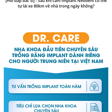
[Hỏi đáp bác sĩ] - Sau khi cắm Implant Neodent có thể
tự lái xe 80km về nhà trong ngày không?