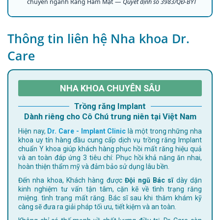
chuyên ngành Răng Hàm Mặt —
Quyết định số 3983/QĐ-BYT
Thông tin liên hệ Nha khoa Dr.
Care
NHA KHOA CHUYÊN SÂU
Trồng răng Implant
Dành riêng cho Cô Chú trung niên tại Việt Nam
Hiện nay,
Dr. Care - Implant Clinic
là một trong những nha
khoa uy tín hàng đầu cung cấp dịch vụ trồng răng Implant
chuẩn Y khoa giúp khách hàng phục hồi mất răng hiệu quả
và an toàn đáp ứng 3 tiêu chí: Phục hồi khả năng ăn nhai,
hoàn thiện thẩm mỹ và đảm bảo sử dụng lâu bền.
Đến nha khoa, Khách hàng được
Đội ngũ Bác sĩ
dày dặn
kinh nghiệm tư vấn tận tâm, cặn kẽ về tình trạng răng
miệng. tình trạng mất răng. Bác sĩ sau khi thăm khám kỹ
càng sẽ đưa ra giải pháp tối ưu, tiết kiệm và an toàn.