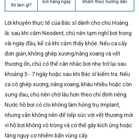
bơi hằng ngày
khám theo hướng dẫn
thì làm gì?
Lời khuyên thực tế của Bác sĩ dành cho chú Hoàng
là: sau khi cắm Neodent, chú nên tạm nghỉ bơi trong
vài ngày đầu, kể cả khi cảm thấy khỏe. Nếu ca cấy
đơn giản, không ghép xương/nâng xoang và vết
thương ổn, chú có thể cân nhắc bơi nhẹ trở lại sau
khoảng 5 - 7 ngày hoặc sau khi Bác sĩ kiểm tra. Nếu
ca có ghép xương, nâng xoang, khâu nhiều hoặc còn
sưng đau, chú nên chờ lâu hơn theo chỉ định riêng.
Nước hồ bơi có clo không làm hỏng trụ Implant,
nhưng vẫn không nên để tiếp xúc với vết thương mới
vì hồ bơi không vô trùng và có thể gây kích ứng hoặc
tăng nguy cơ nhiễm bẩn vùng cấy.