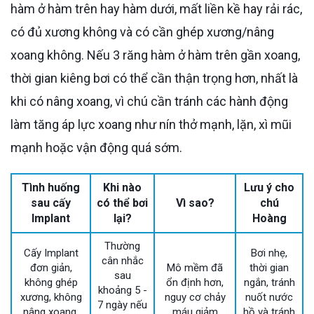
hàm ở hàm trên hay hàm dưới, mất liền kề hay rải rác,
có đủ xương không và có cần ghép xương/nâng
xoang không. Nếu 3 răng hàm ở hàm trên gần xoang,
thời gian kiêng bơi có thể cần thận trọng hơn, nhất là
khi có nâng xoang, vì chú cần tránh các hành động
làm tăng áp lực xoang như nín thở mạnh, lặn, xì mũi
mạnh hoặc vận động quá sớm.
Tình huống
Khi nào
Lưu ý cho
sau cấy
có thể bơi
Vì sao?
chú
Implant
lại?
Hoàng
Thường
Cấy Implant
Bơi nhẹ,
cân nhắc
đơn giản,
Mô mềm đã
thời gian
sau
không ghép
ổn định hơn,
ngắn, tránh
khoảng 5 -
xương, không
nguy cơ chảy
nuốt nước
7 ngày nếu
nâng xoang,
máu giảm
hồ và tránh