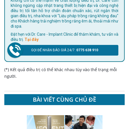
Không chỉ có thế mạnh về chất lượng điều trị, Dr. Care còn
không ngừng cập nhật trang thiết bị hiện đại và công nghệ
điều trị tối tân hỗ trợ chẩn đoán chuẩn xác, rút ngắn thời
gian điều trị, nha khoa với "Liệu pháp trồng răng không đau"
cho Khách hàng trải nghiệm trồng răng êm ái, thoải mái như
đi spa.
Đặt hẹn với Dr. Care - Implant Clinic để thăm khám, tư vấn và
điều trị.
Tại đây
GỌI ĐỂ NHẬN BÁO GIÁ 24/7:
0775 638 910
(*) Kết quả điều trị có thể khác nhau tùy vào thể trạng mỗi
người.
BÀI VIẾT CÙNG CHỦ ĐỀ