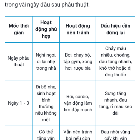
trong vài ngày đầu sau phẫu thuật.
Hoạt
Mốc thời
Hoạt động
Dấu hiệu cần
động phù
gian
nên tránh
dừng lại
hợp
Chảy máu
Nghỉ ngơi,
Bơi, chạy bộ,
nhiều, choáng,
Ngày phẫu
đi lại nhẹ
tập gym, xông
đau tăng nhanh,
thuật
trong nhà
hơi, rượu bia
khó thở hoặc dị
ứng thuốc
Đi bộ nhẹ,
sinh hoạt
Sưng tăng
Bơi, cardio,
bình
nhanh, đau
Ngày 1 - 3
vận động làm
thường
tăng, rỉ máu kéo
tim đập mạnh
nếu không
dài
mệt
Có thể
Vẫn nên tránh
Đau nhói vùng
tăng vận
bơi nếu còn
cấy khi vận