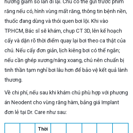
hướng giảm số lần đi lại. Chú có thể gửi trước phim
răng nếu có, hình vùng mất răng, thông tin bệnh nền,
thuốc đang dùng và thói quen bơi lội. Khi vào
TP.HCM, Bác sĩ sẽ khám, chụp CT 3D, lên kế hoạch
cấy và dặn rõ thời điểm quay lại bơi theo ca thật của
chú. Nếu cấy đơn giản, lịch kiêng bơi có thể ngắn;
nếu cần ghép xương/nâng xoang, chú nên chuẩn bị
tinh thần tạm nghỉ bơi lâu hơn để bảo vệ kết quả lành
thương.
Về chi phí, nếu sau khi khám chú phù hợp với phương
án Neodent cho vùng răng hàm, bảng giá Implant
đơn lẻ tại Dr. Care như sau:
Thời