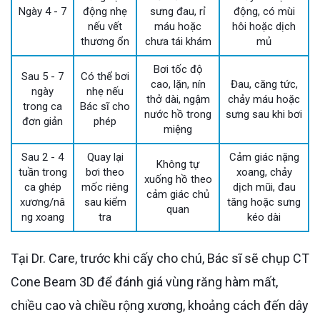
Ngày 4 - 7
động nhẹ
sưng đau, rỉ
động, có mùi
nếu vết
máu hoặc
hôi hoặc dịch
thương ổn
chưa tái khám
mủ
Bơi tốc độ
Sau 5 - 7
Có thể bơi
cao, lặn, nín
Đau, căng tức,
ngày
nhẹ nếu
thở dài, ngậm
chảy máu hoặc
trong ca
Bác sĩ cho
nước hồ trong
sưng sau khi bơi
đơn giản
phép
miệng
Sau 2 - 4
Quay lại
Cảm giác nặng
Không tự
tuần trong
bơi theo
xoang, chảy
xuống hồ theo
ca ghép
mốc riêng
dịch mũi, đau
cảm giác chủ
xương/nâ
sau kiểm
tăng hoặc sưng
quan
ng xoang
tra
kéo dài
Tại Dr. Care, trước khi cấy cho chú, Bác sĩ sẽ chụp CT
Cone Beam 3D để đánh giá vùng răng hàm mất,
chiều cao và chiều rộng xương, khoảng cách đến dây