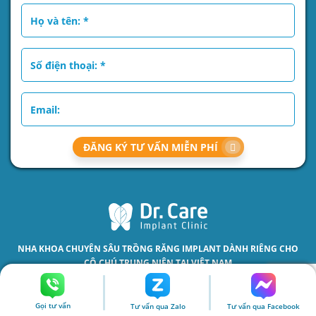
ĐĂNG KÝ TƯ VẤN MIỄN PHÍ
NHA KHOA CHUYÊN SÂU
TRỒNG RĂNG IMPLANT
DÀNH RIÊNG CHO
CÔ CHÚ TRUNG NIÊN TẠI VIỆT NAM
Địa chỉ phòng khám
Gọi tư vấn
Tư vấn qua Zalo
Tư vấn qua Facebook