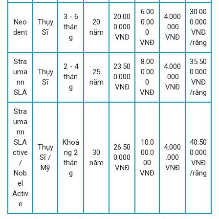
6.00
30.00
3 - 6
20.00
4.000
Neo
Thụy
20
0.00
0.000
thán
0.000
.000
dent
Sĩ
năm
0
VNĐ
g
VNĐ
VNĐ
VNĐ
/răng
Stra
8.00
35.50
2 - 4
23.50
4.000
uma
Thụy
25
0.00
0.000
thán
0.000
.000
nn
Sĩ
năm
0
VNĐ
g
VNĐ
VNĐ
SLA
VNĐ
/răng
Stra
uma
nn
SLA
Khoả
10.0
40.50
Thụy
26.50
4.000
ctive
ng 2
30
00.0
0.000
Sĩ /
0.000
.000
/
thán
năm
00
VNĐ
Mỹ
VNĐ
VNĐ
Nob
g
VNĐ
/răng
el
Activ
e