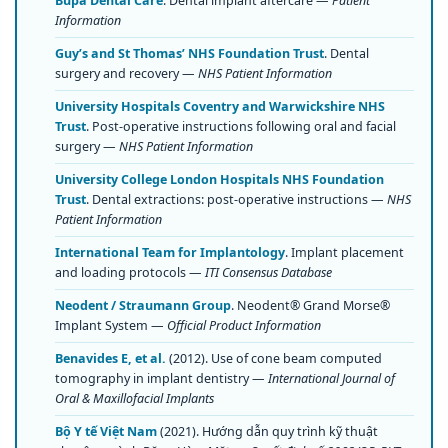
Bupa Dental Care
. Dental implant aftercare —
Patient
Information
Guy’s and St Thomas’ NHS Foundation Trust
. Dental
surgery and recovery —
NHS Patient Information
University Hospitals Coventry and Warwickshire NHS
Trust
. Post-operative instructions following oral and facial
surgery —
NHS Patient Information
University College London Hospitals NHS Foundation
Trust
. Dental extractions: post-operative instructions —
NHS
Patient Information
International Team for Implantology
. Implant placement
and loading protocols —
ITI Consensus Database
Neodent / Straumann Group
. Neodent® Grand Morse®
Implant System —
Official Product Information
Benavides E, et al.
(2012). Use of cone beam computed
tomography in implant dentistry —
International Journal of
Oral & Maxillofacial Implants
Bộ Y tế Việt Nam
(2021). Hướng dẫn quy trình kỹ thuật