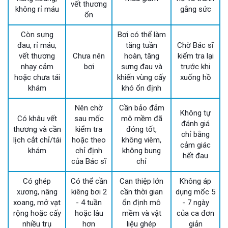
vết thương
không rỉ máu
gắng sức
ổn
Còn sưng
Bơi có thể làm
đau, rỉ máu,
tăng tuần
Chờ Bác sĩ
vết thương
Chưa nên
hoàn, tăng
kiểm tra lại
nhạy cảm
bơi
sưng đau và
trước khi
hoặc chưa tái
khiến vùng cấy
xuống hồ
khám
khó ổn định
Nên chờ
Cần bảo đảm
Không tự
Có khâu vết
sau mốc
mô mềm đã
đánh giá
thương và cần
kiểm tra
đóng tốt,
chỉ bằng
lịch cắt chỉ/tái
hoặc theo
không viêm,
cảm giác
khám
chỉ định
không bung
hết đau
của Bác sĩ
chỉ
Có ghép
Có thể cần
Can thiệp lớn
Không áp
xương, nâng
kiêng bơi 2
cần thời gian
dụng mốc 5
xoang, mở vạt
- 4 tuần
ổn định mô
- 7 ngày
rộng hoặc cấy
hoặc lâu
mềm và vật
của ca đơn
nhiều trụ
hơn
liệu ghép
giản