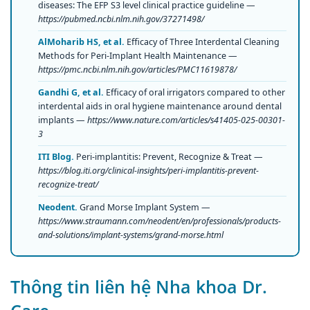
diseases: The EFP S3 level clinical practice guideline —
https://pubmed.ncbi.nlm.nih.gov/37271498/
AlMoharib HS, et al.
Efficacy of Three Interdental Cleaning
Methods for Peri-Implant Health Maintenance —
https://pmc.ncbi.nlm.nih.gov/articles/PMC11619878/
Gandhi G, et al.
Efficacy of oral irrigators compared to other
interdental aids in oral hygiene maintenance around dental
implants —
https://www.nature.com/articles/s41405-025-00301-
3
ITI Blog.
Peri-implantitis: Prevent, Recognize & Treat —
https://blog.iti.org/clinical-insights/peri-implantitis-prevent-
recognize-treat/
Neodent.
Grand Morse Implant System —
https://www.straumann.com/neodent/en/professionals/products-
and-solutions/implant-systems/grand-morse.html
Thông tin liên hệ Nha khoa Dr.