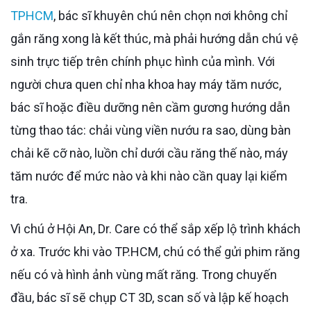
TPHCM
, bác sĩ khuyên chú nên chọn nơi không chỉ
gắn răng xong là kết thúc, mà phải hướng dẫn chú vệ
sinh trực tiếp trên chính phục hình của mình. Với
người chưa quen chỉ nha khoa hay máy tăm nước,
bác sĩ hoặc điều dưỡng nên cầm gương hướng dẫn
từng thao tác: chải vùng viền nướu ra sao, dùng bàn
chải kẽ cỡ nào, luồn chỉ dưới cầu răng thế nào, máy
tăm nước để mức nào và khi nào cần quay lại kiểm
tra.
Vì chú ở Hội An, Dr. Care có thể sắp xếp lộ trình khách
ở xa. Trước khi vào TP.HCM, chú có thể gửi phim răng
nếu có và hình ảnh vùng mất răng. Trong chuyến
đầu, bác sĩ sẽ chụp CT 3D, scan số và lập kế hoạch