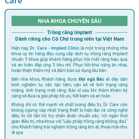
Care
NHA KHOA CHUYÊN SÂU
Trồng răng Implant
Dành riêng cho Cô Chú trung niên tại Việt Nam
Hiện nay,
Dr. Care - Implant Clinic
là một trong những nha
khoa uy tín hàng đầu cung cấp dịch vụ trồng răng Implant
chuẩn Y khoa giúp khách hàng phục hồi mất răng hiệu quả
và an toàn đáp ứng 3 tiêu chí: Phục hồi khả năng ăn nhai,
hoàn thiện thẩm mỹ và đảm bảo sử dụng lâu bền.
Đến nha khoa, Khách hàng được
Đội ngũ Bác sĩ
dày dặn
kinh nghiệm tư vấn tận tâm, cặn kẽ về tình trạng răng
miệng. tình trạng mất răng. Bác sĩ sau khi thăm khám kỹ
càng sẽ đưa ra giải pháp tối ưu, tiết kiệm và an toàn.
Không chỉ có thế mạnh về chất lượng điều trị, Dr. Care còn
không ngừng cập nhật trang thiết bị hiện đại và công nghệ
điều trị tối tân hỗ trợ chẩn đoán chuẩn xác, rút ngắn thời
gian điều trị, nha khoa với "Liệu pháp trồng răng không đau"
cho Khách hàng trải nghiệm trồng răng êm ái, thoải mái như
đi spa.