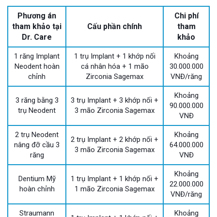
Phương án
Chi phí
tham khảo tại
Cấu phần chính
tham
Dr. Care
khảo
1 răng Implant
1 trụ Implant + 1 khớp nối
Khoảng
Neodent hoàn
cá nhân hóa + 1 mão
30.000.000
chỉnh
Zirconia Sagemax
VNĐ/răng
Khoảng
3 răng bằng 3
3 trụ Implant + 3 khớp nối +
90.000.000
trụ Neodent
3 mão Zirconia Sagemax
VNĐ
2 trụ Neodent
Khoảng
2 trụ Implant + 2 khớp nối +
nâng đỡ cầu 3
64.000.000
3 mão Zirconia Sagemax
răng
VNĐ
Khoảng
Dentium Mỹ
1 trụ Implant + 1 khớp nối +
22.000.000
hoàn chỉnh
1 mão Zirconia Sagemax
VNĐ/răng
Straumann
Khoảng