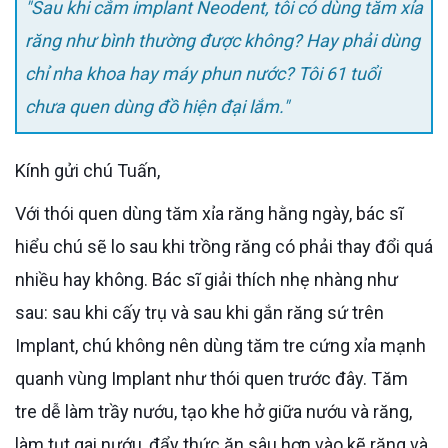
"Sau khi cắm implant Neodent, tôi có dùng tăm xỉa
răng như bình thường được không? Hay phải dùng
chỉ nha khoa hay máy phun nước? Tôi 61 tuổi
chưa quen dùng đồ hiện đại lắm."
Kính gửi chú Tuấn,
Với thói quen dùng tăm xỉa răng hằng ngày, bác sĩ
hiểu chú sẽ lo sau khi trồng răng có phải thay đổi quá
nhiều hay không. Bác sĩ giải thích nhẹ nhàng như
sau: sau khi cấy trụ và sau khi gắn răng sứ trên
Implant, chú không nên dùng tăm tre cứng xỉa mạnh
quanh vùng Implant như thói quen trước đây. Tăm
tre dễ làm trầy nướu, tạo khe hở giữa nướu và răng,
làm tụt gai nướu, đẩy thức ăn sâu hơn vào kẽ răng và