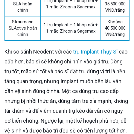
1 trụ Implant + 1 khớp nối +
SLA hoàn
35.500.000
1 mão Zirconia Sagemax
chỉnh
VNĐ/răng
Straumann
Khoảng
1 trụ Implant + 1 khớp nối +
SLActive hoàn
40.500.000
1 mão Zirconia Sagemax
chỉnh
VNĐ/răng
Khi so sánh Neodent với các
trụ Implant Thụy Sĩ
cao
cấp hơn, bác sĩ sẽ không chỉ nhìn vào giá trụ. Dòng
trụ tốt, mão sứ tốt và bác sĩ đặt trụ đúng vị trí là nền
tảng quan trọng, nhưng Implant muốn bền lâu vẫn
cần vệ sinh đúng ở nhà. Một ca dùng trụ cao cấp
nhưng bị nhồi thức ăn, dùng tăm tre xỉa mạnh, không
tái khám và để viêm quanh trụ kéo dài vẫn có nguy
cơ biến chứng. Ngược lại, một kế hoạch phù hợp, dễ
vệ sinh và được bảo trì đều sẽ có tiên lượng tốt hơn.