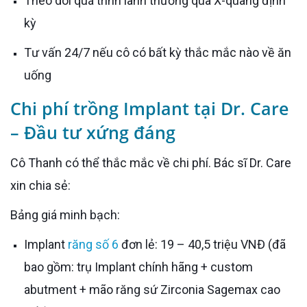
Theo dõi quá trình lành thương qua X-quang định
kỳ
Tư vấn 24/7 nếu cô có bất kỳ thắc mắc nào về ăn
uống
Chi phí trồng Implant tại Dr. Care
– Đầu tư xứng đáng
Cô Thanh có thể thắc mắc về chi phí. Bác sĩ Dr. Care
xin chia sẻ:
Bảng giá minh bạch:
Implant
răng số 6
đơn lẻ: 19 – 40,5 triệu VNĐ (đã
bao gồm: trụ Implant chính hãng + custom
abutment + mão răng sứ Zirconia Sagemax cao