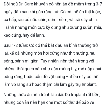
Đội ngũ Dr. Care khuyên cô nên ăn đồ mềm trong 3-7
ngày đầu sau khi gắn răng sứ. Cô có thể ăn thịt luộc,
cá hấp, rau củ nấu chín, cơm mềm, và trái cây chín.
Tránh những món cực kỳ cứng như xương sườn, mía,
kẹo cứng, hay đá lạnh.
Sau 1-2 tuần: Cô có thể bắt đầu ăn bình thường trở
lại, kể cả những món hơi cứng như thịt nướng, rau
sống, bánh mì giòn. Tuy nhiên, nên thận trọng với
những thói quen xấu như cắn móng tay, mở nắp chai
bằng răng, hoặc cắn đồ vật cứng – điều này có thể
làm vỡ răng sứ hoặc thậm chí làm gãy trụ Implant.
Những thức ăn nên tránh lâu dài: Dù Implant rất bền,
nhưng cô vẫn nên hạn chế một số thứ để bảo vệ