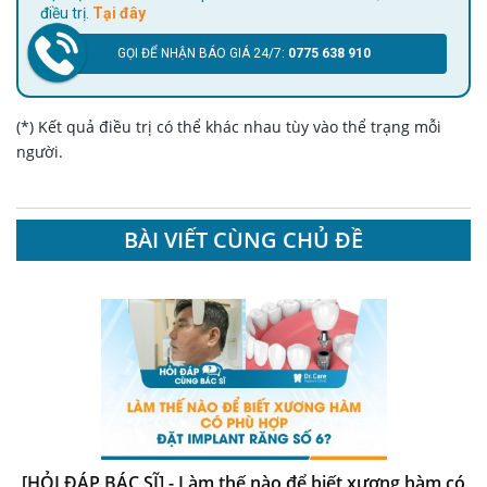
điều trị.
Tại đây
GỌI ĐỂ NHẬN BÁO GIÁ 24/7:
0775 638 910
(*) Kết quả điều trị có thể khác nhau tùy vào thể trạng mỗi
người.
BÀI VIẾT CÙNG CHỦ ĐỀ
[HỎI ĐÁP BÁC SĨ] - Làm thế nào để biết xương hàm có