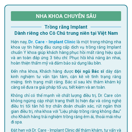
NHA KHOA CHUYÊN SÂU
Trồng răng Implant
Dành riêng cho Cô Chú trung niên tại Việt Nam
Hiện nay,
Dr. Care - Implant Clinic
là một trong những nha
khoa uy tín hàng đầu cung cấp dịch vụ trồng răng Implant
chuẩn Y khoa giúp khách hàng phục hồi mất răng hiệu quả
và an toàn đáp ứng 3 tiêu chí: Phục hồi khả năng ăn nhai,
hoàn thiện thẩm mỹ và đảm bảo sử dụng lâu bền.
Đến nha khoa, Khách hàng được
Đội ngũ Bác sĩ
dày dặn
kinh nghiệm tư vấn tận tâm, cặn kẽ về tình trạng răng
miệng. tình trạng mất răng. Bác sĩ sau khi thăm khám kỹ
càng sẽ đưa ra giải pháp tối ưu, tiết kiệm và an toàn.
Không chỉ có thế mạnh về chất lượng điều trị, Dr. Care còn
không ngừng cập nhật trang thiết bị hiện đại và công nghệ
điều trị tối tân hỗ trợ chẩn đoán chuẩn xác, rút ngắn thời
gian điều trị, nha khoa với "Liệu pháp trồng răng không đau"
cho Khách hàng trải nghiệm trồng răng êm ái, thoải mái như
đi spa.
Đặt hẹn với Dr. Care - Implant Clinic để thăm khám, tư vấn và