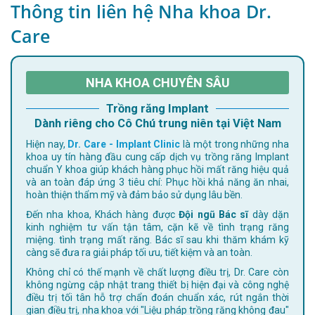
Thông tin liên hệ Nha khoa Dr.
Care
NHA KHOA CHUYÊN SÂU
Trồng răng Implant
Dành riêng cho Cô Chú trung niên tại Việt Nam
Hiện nay,
Dr. Care - Implant Clinic
là một trong những nha
khoa uy tín hàng đầu cung cấp dịch vụ trồng răng Implant
chuẩn Y khoa giúp khách hàng phục hồi mất răng hiệu quả
và an toàn đáp ứng 3 tiêu chí: Phục hồi khả năng ăn nhai,
hoàn thiện thẩm mỹ và đảm bảo sử dụng lâu bền.
Đến nha khoa, Khách hàng được
Đội ngũ Bác sĩ
dày dặn
kinh nghiệm tư vấn tận tâm, cặn kẽ về tình trạng răng
miệng. tình trạng mất răng. Bác sĩ sau khi thăm khám kỹ
càng sẽ đưa ra giải pháp tối ưu, tiết kiệm và an toàn.
Không chỉ có thế mạnh về chất lượng điều trị, Dr. Care còn
không ngừng cập nhật trang thiết bị hiện đại và công nghệ
điều trị tối tân hỗ trợ chẩn đoán chuẩn xác, rút ngắn thời
gian điều trị, nha khoa với "Liệu pháp trồng răng không đau"