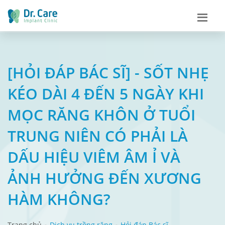
[HỎI ĐÁP BÁC SĨ] - SỐT NHẸ
KÉO DÀI 4 ĐẾN 5 NGÀY KHI
MỌC RĂNG KHÔN Ở TUỔI
TRUNG NIÊN CÓ PHẢI LÀ
DẤU HIỆU VIÊM ÂM Ỉ VÀ
ẢNH HƯỞNG ĐẾN XƯƠNG
HÀM KHÔNG?
Trang chủ
Dịch vụ trồng răng
Hỏi đáp Bác sĩ