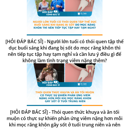
[HỎI ĐÁP BÁC SĨ] - Người lớn tuổi có thói quen tập thể
dục buổi sáng khi đang bị sốt do mọc răng khôn thì
nên tiếp tục tập hay tạm nghỉ và cần lưu ý điều gì để
không làm tình trạng viêm nặng thêm?
[HỎI ĐÁP BÁC SĨ] - Thói quen thức khuya và ăn tối
muộn có thực sự khiến phản ứng viêm nặng hơn mỗi
khi mọc răng khôn gây sốt ở tuổi trung niên và nên