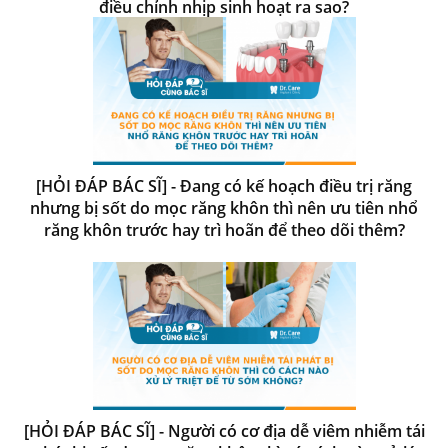
điều chỉnh nhịp sinh hoạt ra sao?
[HỎI ĐÁP BÁC SĨ] - Đang có kế hoạch điều trị răng
nhưng bị sốt do mọc răng khôn thì nên ưu tiên nhổ
răng khôn trước hay trì hoãn để theo dõi thêm?
[HỎI ĐÁP BÁC SĨ] - Người có cơ địa dễ viêm nhiễm tái