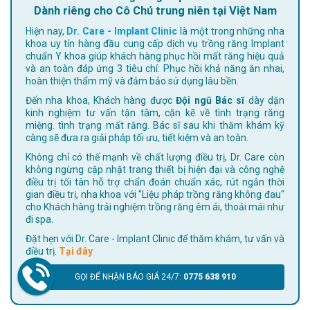
Dành riêng cho Cô Chú trung niên tại Việt Nam
Hiện nay,
Dr. Care - Implant Clinic
là một trong những nha
khoa uy tín hàng đầu cung cấp dịch vụ trồng răng Implant
chuẩn Y khoa giúp khách hàng phục hồi mất răng hiệu quả
và an toàn đáp ứng 3 tiêu chí: Phục hồi khả năng ăn nhai,
hoàn thiện thẩm mỹ và đảm bảo sử dụng lâu bền.
Đến nha khoa, Khách hàng được
Đội ngũ Bác sĩ
dày dặn
kinh nghiệm tư vấn tận tâm, cặn kẽ về tình trạng răng
miệng. tình trạng mất răng. Bác sĩ sau khi thăm khám kỹ
càng sẽ đưa ra giải pháp tối ưu, tiết kiệm và an toàn.
Không chỉ có thế mạnh về chất lượng điều trị, Dr. Care còn
không ngừng cập nhật trang thiết bị hiện đại và công nghệ
điều trị tối tân hỗ trợ chẩn đoán chuẩn xác, rút ngắn thời
gian điều trị, nha khoa với "Liệu pháp trồng răng không đau"
cho Khách hàng trải nghiệm trồng răng êm ái, thoải mái như
đi spa.
Đặt hẹn với Dr. Care - Implant Clinic để thăm khám, tư vấn và
điều trị.
Tại đây
GỌI ĐỂ NHẬN BÁO GIÁ 24/7:
0775 638 910