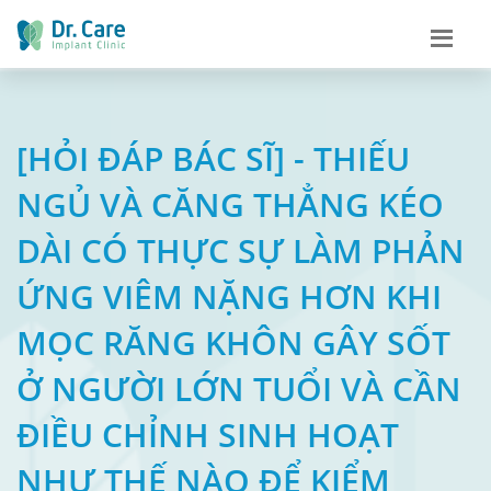
[HỎI ĐÁP BÁC SĨ] - THIẾU
NGỦ VÀ CĂNG THẲNG KÉO
DÀI CÓ THỰC SỰ LÀM PHẢN
ỨNG VIÊM NẶNG HƠN KHI
MỌC RĂNG KHÔN GÂY SỐT
Ở NGƯỜI LỚN TUỔI VÀ CẦN
ĐIỀU CHỈNH SINH HOẠT
NHƯ THẾ NÀO ĐỂ KIỂM