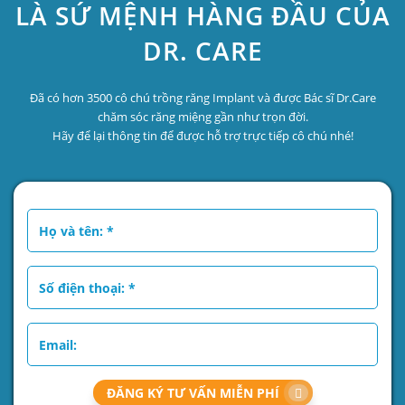
LÀ SỨ MỆNH HÀNG ĐẦU CỦA
DR. CARE
Đã có hơn 3500 cô chú trồng răng Implant và được Bác sĩ Dr.Care
chăm sóc răng miệng gần như trọn đời.
Hãy để lại thông tin để được hỗ trợ trực tiếp cô chú nhé!
ĐĂNG KÝ TƯ VẤN MIỄN PHÍ