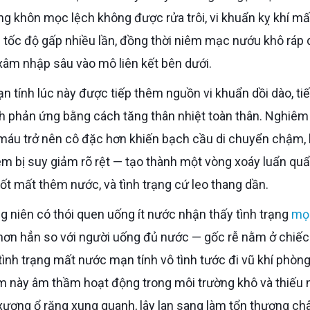
g khôn mọc lệch không được rửa trôi, vi khuẩn kỵ khí mấ
i tốc độ gấp nhiều lần, đồng thời niêm mạc nướu khô ráp 
xâm nhập sâu vào mô liên kết bên dưới.
ch phản ứng bằng cách tăng thân nhiệt toàn thân. Nghiêm
, máu trở nên cô đặc hơn khiến bạch cầu di chuyển chậm,
viêm bị suy giảm rõ rệt — tạo thành một vòng xoáy luẩn quẩ
ốt mất thêm nước, và tình trạng cứ leo thang dần.
ung niên có thói quen uống ít nước nhận thấy tình trạng
mọ
 hơn hẳn so với người uống đủ nước — gốc rễ nằm ở chiếc
 tình trạng mất nước mạn tính vô tình tước đi vũ khí phòng
m này âm thầm hoạt động trong môi trường khô và thiếu
xương ổ răng xung quanh, lây lan sang làm tổn thương ch