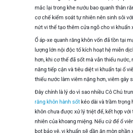
mắc lại trong khe nướu bao quanh thân răn
cơ chế kiểm soát tự nhiên nên sinh sôi vớ
nứt vi thể tạo thêm cửa ngõ cho vi khuẩn 
Ổ áp-xe quanh răng khôn vốn đã tồn tại mạn tính lúc này được tiếp thêm nguồn vi khuẩn dồi dào, tiết ra
lượng lớn nội độc tố kích hoạt hệ miễn dị
hơn, khi cơ thể đã sốt mà vẫn thiếu nước
năng tiếp cận và tiêu diệt vi khuẩn tại ổ 
thiếu nước làm viêm nặng hơn, viêm gây s
Đây chính là lý do vì sao nhiều Cô Chú tr
răng khôn hành sốt
kéo dài và trầm trọng
khôn chưa được xử lý triệt để, kết hợp với
nhiên của khoang miệng. Nếu cứ để ổ viê
bọt bảo vệ, vi khuẩn sẽ dần ăn mòn phần 