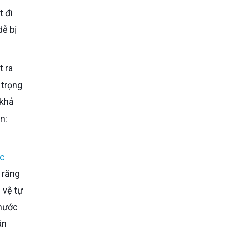
t đi
dễ bị
 trọng
 khả
n:
c
 răng
 vệ tự
 nước
ân