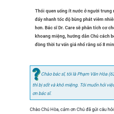
Thói quen uống ít nước ở người trung niên là yếu tố nguy cơ thường bị xem nhẹ nhưng thực sự
đẩy nhanh tốc độ bùng phát viêm nhiễ
hơn. Bác sĩ Dr. Care sẽ phân tích cơ 
khoang miệng, hướng dẫn Chú cách bổ
đồng thời tư vấn giá nhổ răng số 8 minh
Chào bác sĩ, tôi là Phạm Văn Hòa (62
thì bị sốt và khô miệng. Tôi muốn hỏi vi
ơn bác sĩ.
Chào Chú Hòa, cảm ơn Chú đã gửi câu hỏi 