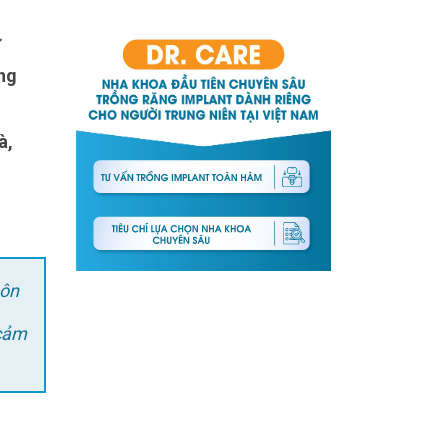
ng
à,
hôn
 cảm