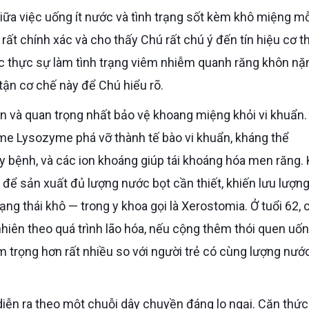
rất chính xác và cho thấy Chú rất chú ý đến tín hiệu cơ t
ước thực sự làm tình trạng viêm nhiễm quanh răng khôn nặ
 tận cơ chế này để Chú hiểu rõ.
e Lysozyme phá vỡ thành tế bào vi khuẩn, kháng thể
y bệnh, và các ion khoáng giúp tái khoáng hóa men răng. 
u để sản xuất đủ lượng nước bọt cần thiết, khiến lưu lượn
ng thái khô — trong y khoa gọi là Xerostomia. Ở tuổi 62,
iên theo quá trình lão hóa, nếu cộng thêm thói quen uống
m trọng hơn rất nhiều so với người trẻ có cùng lượng nướ