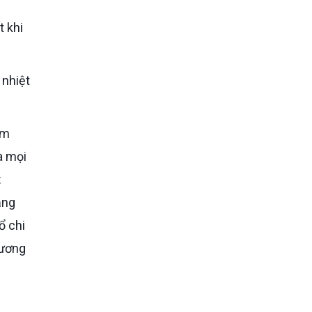
a mọi
:
ăng
ổ chi
hương