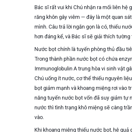
Bác sĩ rất vui khi Chú nhận ra mối liên hệ giữa việc uống ít nước và tình trạng sốt kèm khô miệng mỗi khi
răng khôn gây viêm — đây là một quan sát 
mình. Câu trả lời ngắn gọn là có, thiếu n
hơn đáng kể, và Bác sĩ sẽ giải thích tường
Nước bọt chính là tuyến phòng thủ đầu tiên và quan trọng nhất bảo vệ khoang miệng khỏi vi khuẩn.
Trong thành phần nước bọt có chứa enzym
Immunoglobulin A trung hòa vi sinh vật gâ
Chú uống ít nước, cơ thể thiếu nguyên liệ
bọt giảm mạnh và khoang miệng rơi vào trạ
năng tuyến nước bọt vốn đã suy giảm tự nh
nước thì tình trạng khô miệng sẽ càng trầ
vào.
Khi khoang miệng thiếu nước bọt, hệ quả diễn ra theo một chuỗi dây chuyền đáng lo ngại. Cặn thức ăn