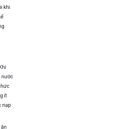
hể
ng
Khi
g nước
 chức
 ít
c nạp