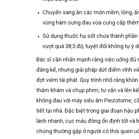
Chuyển sang ăn các món mềm, lỏng, ấm như cháo hoặc súp trong những ngày sốt — vừa dễ nuốt khi
vùng hàm sưng đau vừa cung cấp thêm 
Sử dụng thuốc hạ sốt chứa thành phần Paracetamol theo đúng liều lượng ghi trên bao bì khi thân nhiệt
vượt quá 38,5 độ, tuyệt đối không tự ý d
Bác sĩ cần nhấn mạnh rằng việc uống đủ nước sẽ giúp Chú giảm mức độ và tần suất bùng phát viêm
đáng kể, nhưng giải pháp dứt điểm vĩnh vi
đợt viêm tái phát. Quy trình nhổ răng khô
thăm khám và chụp phim; tư vấn và lên kế h
không đau với máy siêu âm Piezotome; c
tiết tại nhà. Đặc biệt trong giai đoạn hậu
lành nhanh, cục máu đông ổn định tốt và 
chứng thường gặp ở người có thói quen uố