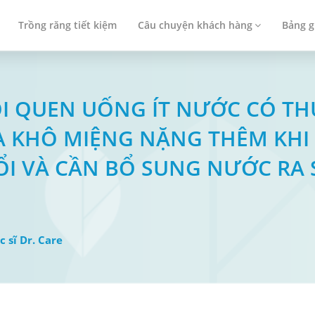
Trồng răng tiết kiệm
Câu chuyện khách hàng
Bảng g
THÓI QUEN UỐNG ÍT NƯỚC CÓ T
À KHÔ MIỆNG NẶNG THÊM KH
ỔI VÀ CẦN BỔ SUNG NƯỚC RA
c sĩ Dr. Care