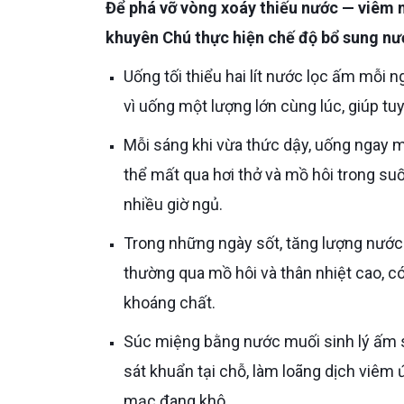
Để phá vỡ vòng xoáy thiếu nước — viêm nặng — sốt cao và bảo vệ khoang miệng tốt nhất, Bác sĩ
khuyên Chú thực hiện chế độ bổ sung nư
Uống tối thiểu hai lít nước lọc ấm mỗi ngày, chia đều thành nhiều lần nhỏ cách nhau 30 — 45 phút thay
vì uống một lượng lớn cùng lúc, giúp tu
Mỗi sáng khi vừa thức dậy, uống ngay một ly nước ấm khoảng 200 — 250 ml để bù lại lượng nước cơ
thể mất qua hơi thở và mồ hôi trong suố
nhiều giờ ngủ.
Trong những ngày sốt, tăng lượng nước lên hai lít rưỡi đến ba lít vì cơ thể mất nước nhanh hơn bình
thường qua mồ hôi và thân nhiệt cao, c
khoáng chất.
Súc miệng bằng nước muối sinh lý ấm sau mỗi bữa ăn và thêm hai đến ba lần xen kẽ trong ngày, giúp
sát khuẩn tại chỗ, làm loãng dịch viê
mạc đang khô.