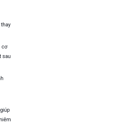
t sau
 niêm