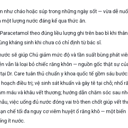
một lượng nước đáng kể qua thức ăn.
ùng kháng sinh khi chưa có chỉ định từ bác sĩ.
ễn vẫn là loại bỏ chiếc răng khôn — nguồn gốc thật sự củ
n tại Dr. Care tuân thủ chuẩn y khoa quốc tế gồm sáu bước
oạch điều trị; vệ sinh sát khuẩn và gây tê tại chỗ; nhổ r
ầm máu và khâu vết thương; hướng dẫn chăm sóc sau nh
 phẫu, việc uống đủ nước đóng vai trò then chốt giúp vết t
hạn chế tối đa nguy cơ viêm huyệt ổ răng khô — một biến
ng ít nước.