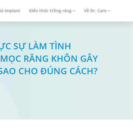
iá Implant
Kiến thức trồng răng
Về Dr. Care
HỰC SỰ LÀM TÌNH
I MỌC RĂNG KHÔN GÂY
 SAO CHO ĐÚNG CÁCH?