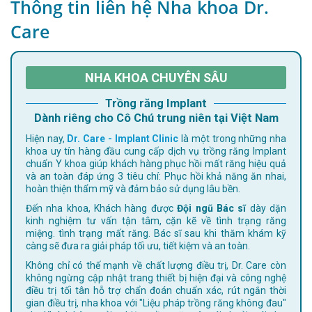
Thông tin liên hệ Nha khoa Dr.
Care
NHA KHOA CHUYÊN SÂU
Trồng răng Implant
Dành riêng cho Cô Chú trung niên tại Việt Nam
Hiện nay,
Dr. Care - Implant Clinic
là một trong những nha
khoa uy tín hàng đầu cung cấp dịch vụ trồng răng Implant
chuẩn Y khoa giúp khách hàng phục hồi mất răng hiệu quả
và an toàn đáp ứng 3 tiêu chí: Phục hồi khả năng ăn nhai,
hoàn thiện thẩm mỹ và đảm bảo sử dụng lâu bền.
Đến nha khoa, Khách hàng được
Đội ngũ Bác sĩ
dày dặn
kinh nghiệm tư vấn tận tâm, cặn kẽ về tình trạng răng
miệng. tình trạng mất răng. Bác sĩ sau khi thăm khám kỹ
càng sẽ đưa ra giải pháp tối ưu, tiết kiệm và an toàn.
Không chỉ có thế mạnh về chất lượng điều trị, Dr. Care còn
không ngừng cập nhật trang thiết bị hiện đại và công nghệ
điều trị tối tân hỗ trợ chẩn đoán chuẩn xác, rút ngắn thời
gian điều trị, nha khoa với "Liệu pháp trồng răng không đau"