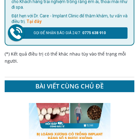
cho Khách hàng trải nghiệm trồng răng êm ái, thoải mái như
đi spa.
Đặt hẹn với Dr. Care - Implant Clinic để thăm khám, tư vấn và
điều trị.
Tại đây
GỌI ĐỂ NHẬN BÁO GIÁ 24/7:
0775 638 910
(*) Kết quả điều trị có thể khác nhau tùy vào thể trạng mỗi
người.
BÀI VIẾT CÙNG CHỦ ĐỀ