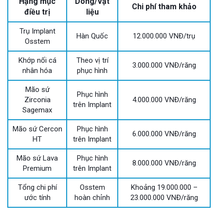
Hạng mục
Dòng/Vật
Chi phí tham khảo
điều trị
liệu
Trụ Implant
Hàn Quốc
12.000.000 VNĐ/trụ
Osstem
Khớp nối cá
Theo vị trí
3.000.000 VNĐ/răng
nhân hóa
phục hình
Mão sứ
Phục hình
Zirconia
4.000.000 VNĐ/răng
trên Implant
Sagemax
Mão sứ Cercon
Phục hình
6.000.000 VNĐ/răng
HT
trên Implant
Mão sứ Lava
Phục hình
8.000.000 VNĐ/răng
Premium
trên Implant
Tổng chi phí
Osstem
Khoảng 19.000.000 –
ước tính
hoàn chỉnh
23.000.000 VNĐ/răng