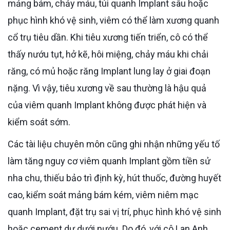
mảng bám, chảy máu, túi quanh Implant sâu hoặc
phục hình khó vệ sinh, viêm có thể làm xương quanh
cổ trụ tiêu dần. Khi tiêu xương tiến triển, cô có thể
thấy nướu tụt, hở kẽ, hôi miệng, chảy máu khi chải
răng, có mủ hoặc răng Implant lung lay ở giai đoạn
nặng. Vì vậy, tiêu xương về sau thường là hậu quả
của viêm quanh Implant không được phát hiện và
kiểm soát sớm.
Các tài liệu chuyên môn cũng ghi nhận những yếu tố
làm tăng nguy cơ viêm quanh Implant gồm tiền sử
nha chu, thiếu bảo trì định kỳ, hút thuốc, đường huyết
cao, kiểm soát mảng bám kém, viêm niêm mạc
quanh Implant, đặt trụ sai vị trí, phục hình khó vệ sinh
hoặc cement dư dưới nướu. Do đó, với cô Lan Anh,