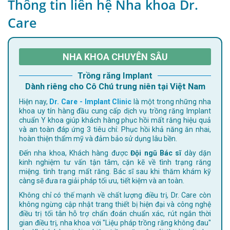
Thông tin liên hệ Nha khoa Dr.
Care
NHA KHOA CHUYÊN SÂU
Trồng răng Implant
Dành riêng cho Cô Chú trung niên tại Việt Nam
Hiện nay,
Dr. Care - Implant Clinic
là một trong những nha
khoa uy tín hàng đầu cung cấp dịch vụ trồng răng Implant
chuẩn Y khoa giúp khách hàng phục hồi mất răng hiệu quả
và an toàn đáp ứng 3 tiêu chí: Phục hồi khả năng ăn nhai,
hoàn thiện thẩm mỹ và đảm bảo sử dụng lâu bền.
Đến nha khoa, Khách hàng được
Đội ngũ Bác sĩ
dày dặn
kinh nghiệm tư vấn tận tâm, cặn kẽ về tình trạng răng
miệng. tình trạng mất răng. Bác sĩ sau khi thăm khám kỹ
càng sẽ đưa ra giải pháp tối ưu, tiết kiệm và an toàn.
Không chỉ có thế mạnh về chất lượng điều trị, Dr. Care còn
không ngừng cập nhật trang thiết bị hiện đại và công nghệ
điều trị tối tân hỗ trợ chẩn đoán chuẩn xác, rút ngắn thời
gian điều trị, nha khoa với "Liệu pháp trồng răng không đau"