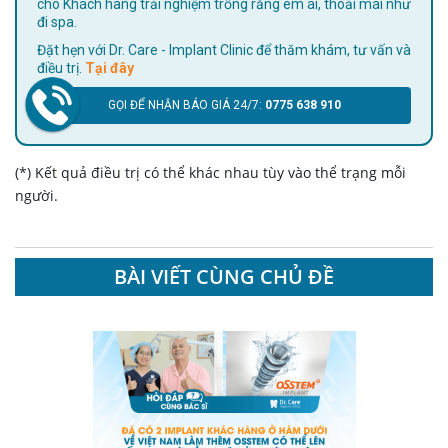
cho Khách hàng trải nghiệm trồng răng êm ái, thoải mái như
đi spa.
Đặt hẹn với Dr. Care - Implant Clinic để thăm khám, tư vấn và
điều trị.
Tại đây
GỌI ĐỂ NHẬN BÁO GIÁ 24/7:
0775 638 910
(*) Kết quả điều trị có thể khác nhau tùy vào thể trạng mỗi
người.
BÀI VIẾT CÙNG CHỦ ĐỀ