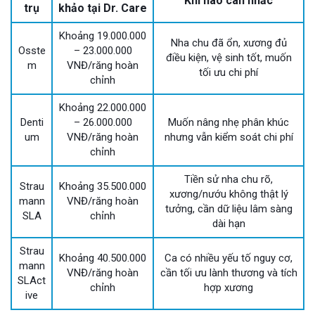
Khi nào cân nhắc
trụ
khảo tại Dr. Care
Khoảng 19.000.000
Nha chu đã ổn, xương đủ
Osste
– 23.000.000
điều kiện, vệ sinh tốt, muốn
m
VNĐ/răng hoàn
tối ưu chi phí
chỉnh
Khoảng 22.000.000
Denti
– 26.000.000
Muốn nâng nhẹ phân khúc
um
VNĐ/răng hoàn
nhưng vẫn kiểm soát chi phí
chỉnh
Tiền sử nha chu rõ,
Strau
Khoảng 35.500.000
xương/nướu không thật lý
mann
VNĐ/răng hoàn
tưởng, cần dữ liệu lâm sàng
SLA
chỉnh
dài hạn
Strau
Khoảng 40.500.000
Ca có nhiều yếu tố nguy cơ,
mann
VNĐ/răng hoàn
cần tối ưu lành thương và tích
SLAct
chỉnh
hợp xương
ive