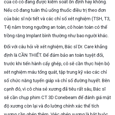
của cô có đang được kiểm soát ổn định hay không.
Nếu cô đang tuân thủ uống thuốc điều trị theo đơn
của bác sĩ nội tiết và các chỉ số xét nghiệm (TSH, T3,
T4) nằm trong ngưỡng an toàn, cô hoàn toàn có thể
trồng răng Implant bình thường như bao người khác.
Đối với câu hỏi về xét nghiệm, Bác sĩ Dr. Care khẳng
định là CẦN THIẾT. Để đảm bảo an toàn tuyệt đối,
trước khi tiến hành cấy ghép, cô sẽ cần thực hiện bộ
xét nghiệm máu tổng quát, tập trung kỹ vào các chỉ
số chức năng tuyến giáp và chỉ số đường huyết. Bên
cạnh đó, vì cô chia sẻ xương đã tiêu rất sâu, Bác sĩ
sẽ cần chụp phim CT 3D Conebeam để đánh giá mật
độ xương còn lại và đo lường chính xác thể tích
xương cần ghép thêm. Việc ghép xương là bắt buộc