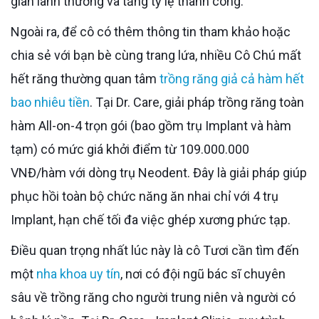
gian lành thương và tăng tỷ lệ thành công.
Ngoài ra, để cô có thêm thông tin tham khảo hoặc
chia sẻ với bạn bè cùng trang lứa, nhiều Cô Chú mất
hết răng thường quan tâm
trồng răng giả cả hàm hết
bao nhiêu tiền
. Tại Dr. Care, giải pháp trồng răng toàn
hàm All-on-4 trọn gói (bao gồm trụ Implant và hàm
tạm) có mức giá khởi điểm từ 109.000.000
VNĐ/hàm với dòng trụ Neodent. Đây là giải pháp giúp
phục hồi toàn bộ chức năng ăn nhai chỉ với 4 trụ
Implant, hạn chế tối đa việc ghép xương phức tạp.
Điều quan trọng nhất lúc này là cô Tươi cần tìm đến
một
nha khoa uy tín
, nơi có đội ngũ bác sĩ chuyên
sâu về trồng răng cho người trung niên và người có