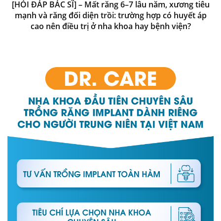
[HỎI ĐÁP BÁC SĨ] – Mất răng 6–7 lâu năm, xương tiêu
mạnh và răng đối diện trồi: trường hợp có huyết áp
cao nên điều trị ở nha khoa hay bệnh viện?