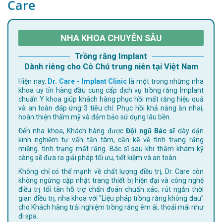
Care
NHA KHOA CHUYÊN SÂU
Trồng răng Implant
Dành riêng cho Cô Chú trung niên tại Việt Nam
Hiện nay,
Dr. Care - Implant Clinic
là một trong những nha
khoa uy tín hàng đầu cung cấp dịch vụ trồng răng Implant
chuẩn Y khoa giúp khách hàng phục hồi mất răng hiệu quả
và an toàn đáp ứng 3 tiêu chí: Phục hồi khả năng ăn nhai,
hoàn thiện thẩm mỹ và đảm bảo sử dụng lâu bền.
Đến nha khoa, Khách hàng được
Đội ngũ Bác sĩ
dày dặn
kinh nghiệm tư vấn tận tâm, cặn kẽ về tình trạng răng
miệng. tình trạng mất răng. Bác sĩ sau khi thăm khám kỹ
càng sẽ đưa ra giải pháp tối ưu, tiết kiệm và an toàn.
Không chỉ có thế mạnh về chất lượng điều trị, Dr. Care còn
không ngừng cập nhật trang thiết bị hiện đại và công nghệ
điều trị tối tân hỗ trợ chẩn đoán chuẩn xác, rút ngắn thời
gian điều trị, nha khoa với "Liệu pháp trồng răng không đau"
cho Khách hàng trải nghiệm trồng răng êm ái, thoải mái như
đi spa.