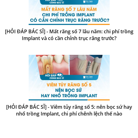
[HỎI ĐÁP BÁC SĨ] - Mất răng số 7 lâu năm: chi phí trồng
Implant và có cần chỉnh trục răng trước?
[HỎI ĐÁP BÁC SĨ] - Viêm tủy răng số 5: nên bọc sứ hay
nhổ trồng Implant, chi phí chênh lệch thế nào