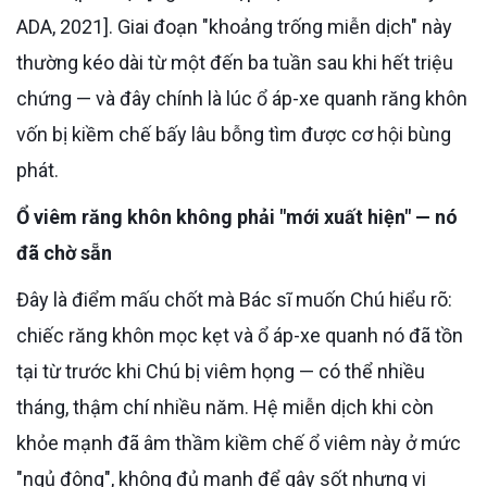
ADA, 2021]. Giai đoạn "khoảng trống miễn dịch" này
thường kéo dài từ một đến ba tuần sau khi hết triệu
chứng — và đây chính là lúc ổ áp-xe quanh răng khôn
vốn bị kiềm chế bấy lâu bỗng tìm được cơ hội bùng
phát.
Ổ viêm răng khôn không phải "mới xuất hiện" — nó
đã chờ sẵn
Đây là điểm mấu chốt mà Bác sĩ muốn Chú hiểu rõ:
chiếc răng khôn mọc kẹt và ổ áp-xe quanh nó đã tồn
tại từ trước khi Chú bị viêm họng — có thể nhiều
tháng, thậm chí nhiều năm. Hệ miễn dịch khi còn
khỏe mạnh đã âm thầm kiềm chế ổ viêm này ở mức
"ngủ đông", không đủ mạnh để gây sốt nhưng vi