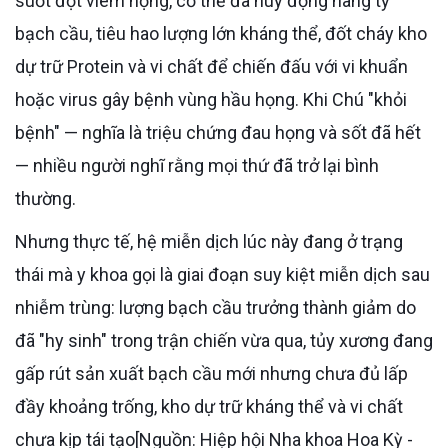
suốt đợt viêm họng, cơ thể đã huy động hàng tỷ
bạch cầu, tiêu hao lượng lớn kháng thể, đốt cháy kho
dự trữ Protein và vi chất để chiến đấu với vi khuẩn
hoặc virus gây bệnh vùng hầu họng. Khi Chú "khỏi
bệnh" — nghĩa là triệu chứng đau họng và sốt đã hết
— nhiều người nghĩ rằng mọi thứ đã trở lại bình
thường.
Nhưng thực tế, hệ miễn dịch lúc này đang ở trạng
thái mà y khoa gọi là giai đoạn suy kiệt miễn dịch sau
nhiễm trùng: lượng bạch cầu trưởng thành giảm do
đã "hy sinh" trong trận chiến vừa qua, tủy xương đang
gấp rút sản xuất bạch cầu mới nhưng chưa đủ lấp
đầy khoảng trống, kho dự trữ kháng thể và vi chất
chưa kịp tái tạo[Nguồn: Hiệp hội Nha khoa Hoa Kỳ -