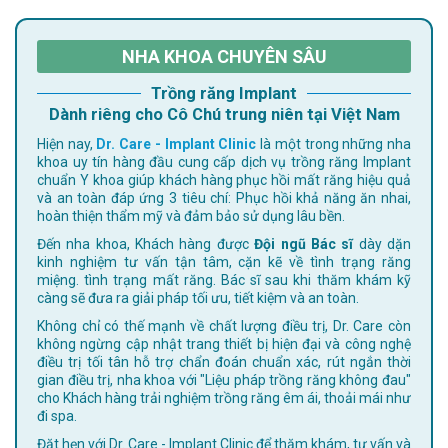
NHA KHOA CHUYÊN SÂU
Trồng răng Implant
Dành riêng cho Cô Chú trung niên tại Việt Nam
Hiện nay,
Dr. Care - Implant Clinic
là một trong những nha
khoa uy tín hàng đầu cung cấp dịch vụ trồng răng Implant
chuẩn Y khoa giúp khách hàng phục hồi mất răng hiệu quả
và an toàn đáp ứng 3 tiêu chí: Phục hồi khả năng ăn nhai,
hoàn thiện thẩm mỹ và đảm bảo sử dụng lâu bền.
Đến nha khoa, Khách hàng được
Đội ngũ Bác sĩ
dày dặn
kinh nghiệm tư vấn tận tâm, cặn kẽ về tình trạng răng
miệng. tình trạng mất răng. Bác sĩ sau khi thăm khám kỹ
càng sẽ đưa ra giải pháp tối ưu, tiết kiệm và an toàn.
Không chỉ có thế mạnh về chất lượng điều trị, Dr. Care còn
không ngừng cập nhật trang thiết bị hiện đại và công nghệ
điều trị tối tân hỗ trợ chẩn đoán chuẩn xác, rút ngắn thời
gian điều trị, nha khoa với "Liệu pháp trồng răng không đau"
cho Khách hàng trải nghiệm trồng răng êm ái, thoải mái như
đi spa.
Đặt hẹn với Dr. Care - Implant Clinic để thăm khám, tư vấn và