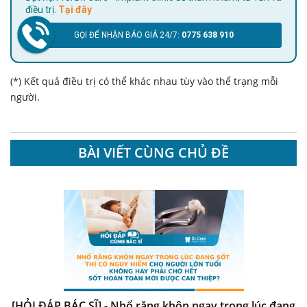
điều trị.
Tại đây
GỌI ĐỂ NHẬN BÁO GIÁ 24/7:
0775 638 910
(*) Kết quả điều trị có thể khác nhau tùy vào thể trạng mỗi
người.
BÀI VIẾT CÙNG CHỦ ĐỀ
[HỎI ĐÁP BÁC SĨ] - Nhổ răng khôn ngay trong lúc đang