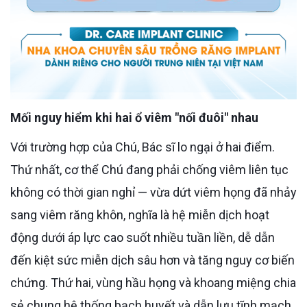
Mối nguy hiểm khi hai ổ viêm "nối đuôi" nhau
Với trường hợp của Chú, Bác sĩ lo ngại ở hai điểm.
Thứ nhất, cơ thể Chú đang phải chống viêm liên tục
không có thời gian nghỉ — vừa dứt viêm họng đã nhảy
sang viêm răng khôn, nghĩa là hệ miễn dịch hoạt
động dưới áp lực cao suốt nhiều tuần liền, dễ dẫn
đến kiệt sức miễn dịch sâu hơn và tăng nguy cơ biến
chứng. Thứ hai, vùng hầu họng và khoang miệng chia
sẻ chung hệ thống bạch huyết và dẫn lưu tĩnh mạch