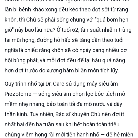
lần bị bệnh khác xong đều kéo theo đợt sốt từ răng
khôn, thì Chú sẽ phải sống chung với "quả bom hẹn
giờ" này bao lâu nữa? Ở tuổi 62, tần suất nhiễm trùng
tai mũi họng, đường hô hấp sẽ tăng dần theo tuổi —
nghĩa là chiếc răng khôn sẽ có ngày càng nhiều cơ
hội bùng phát, và mỗi đợt đều để lại hậu quả nặng
hơn đợt trước do xương hàm bị ăn mòn tích lũy.
Quy trình nhổ tại Dr. Care sử dụng máy siêu âm
Piezotome — sóng siêu âm chọn lọc bóc tách mô
mềm nhẹ nhàng, bảo toàn tối đa mô nướu và dây
thần kinh. Tuy nhiên, Bác sĩ khuyên Chú nên đợi ít
nhất hai đến ba tuần sau khi hết hoàn toàn triệu
chứng viêm họng rồi mới tiến hành nhổ — để hệ miễn