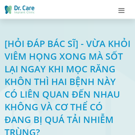
[HỎI ĐÁP BÁC SĨ] - VỪA KHỎI
VIÊM HỌNG XONG MÀ SỐT
LẠI NGAY KHI MỌC RĂNG
KHÔN THÌ HAI BỆNH NÀY
CÓ LIÊN QUAN ĐẾN NHAU
KHÔNG VÀ CƠ THỂ CÓ
ĐANG BỊ QUÁ TẢI NHIỄM
TRÙNG?