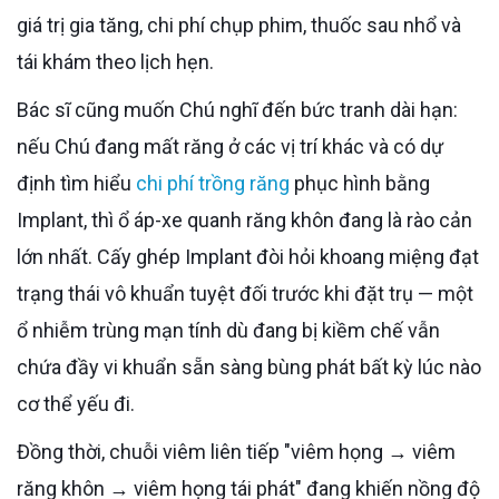
giá trị gia tăng, chi phí chụp phim, thuốc sau nhổ và
tái khám theo lịch hẹn.
Bác sĩ cũng muốn Chú nghĩ đến bức tranh dài hạn:
nếu Chú đang mất răng ở các vị trí khác và có dự
định tìm hiểu
chi phí trồng răng
phục hình bằng
Implant, thì ổ áp-xe quanh răng khôn đang là rào cản
lớn nhất. Cấy ghép Implant đòi hỏi khoang miệng đạt
trạng thái vô khuẩn tuyệt đối trước khi đặt trụ — một
ổ nhiễm trùng mạn tính dù đang bị kiềm chế vẫn
chứa đầy vi khuẩn sẵn sàng bùng phát bất kỳ lúc nào
cơ thể yếu đi.
Đồng thời, chuỗi viêm liên tiếp "viêm họng → viêm
răng khôn → viêm họng tái phát" đang khiến nồng độ