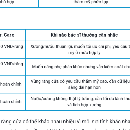
phù hợp
thẩm mỹ phức tạp
r. Care
Khi nào bác sĩ thường cân nhắc
000 VNĐ/răng
Xương/nướu thuận lợi, muốn tối ưu chi phí, yêu cầu
mỹ ở mức hợp lý
000 VNĐ/răng
Muốn nâng nhẹ phân khúc nhưng vẫn kiểm soát chi
Vùng răng cửa có yêu cầu thẩm mỹ cao, cần dữ liệu
 hoàn chỉnh
sàng dài hạn hơn
Nướu/xương không thật lý tưởng, cần tối ưu lành th
 hoàn chỉnh
và tích hợp xương