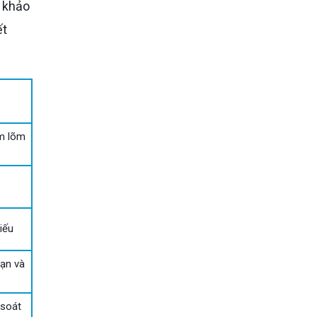
 khảo
ết
m lõm
iếu
hạn và
 soát