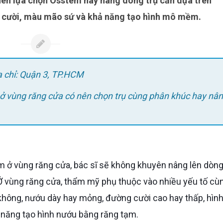
 cười, màu mão sứ và khả năng tạo hình mô mềm.
ịa chỉ: Quận 3, TP.HCM
ở vùng răng cửa có nên chọn trụ cùng phân khúc hay nâ
 Ở vùng răng cửa, thẩm mỹ phụ thuộc vào nhiều yếu tố cùn
y không, nướu dày hay mỏng, đường cười cao hay thấp, hình
 năng tạo hình nướu bằng răng tạm.