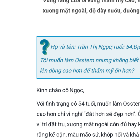
Vùng răng cửa là vùng thẩm mỹ cao, nên lựa chọn Osstem hay nâng dòng trụ cần dựa trên
xương mặt ngoài, độ dày nướu, đường
Họ và tên: Trần Thị Ngọc;Tuổi: 54;Đ
Tôi muốn làm Osstem nhưng không biết 
lên dòng cao hơn để thẩm mỹ ổn hơn?
Kính chào cô Ngọc,
Với tình trạng cô 54 tuổi, muốn làm Osstem ở vùng răng cửa, bác sĩ sẽ không khuyên nâng lên dòng trụ
cao hơn chỉ vì nghĩ “đắt hơn sẽ đẹp hơn”.
vị trí đặt trụ, xương mặt ngoài còn đủ ha
răng kế cận, màu mão sứ, khớp nối và khả