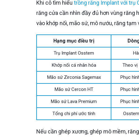
Khi cô tìm hiểu
trồng răng Implant với trụ
răng cửa cần nhìn đầy đủ hơn vùng răng 
vào khớp nối, mão sứ, mô nướu, răng tạm và
Hạng mục điều trị
Dòng
Trụ Implant Osstem
Hà
Khớp nối cá nhân hóa
Theo vị 
Mão sứ Zirconia Sagemax
Phục hìn
Mão sứ Cercon HT
Phục hìn
Mão sứ Lava Premium
Phục hìn
Tổng chi phí ước tính
Osstem
Nếu cần ghép xương, ghép mô mềm, răng tạm tạo hình nướu hoặc mão sứ thẩm mỹ cao hơn, tổng chi