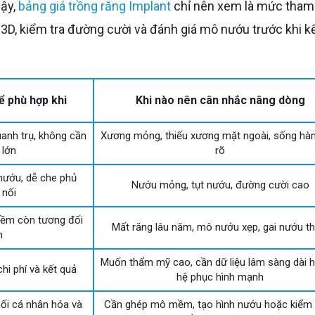
vậy,
bảng giá trồng răng Implant
chỉ nên xem là mức tham
 3D, kiểm tra đường cười và đánh giá mô nướu trước khi k
 phù hợp khi
Khi nào nên cân nhắc nâng dòng
anh trụ, không cần
Xương mỏng, thiếu xương mặt ngoài, sống hà
 lớn
rõ
 nướu, dễ che phủ
Nướu mỏng, tụt nướu, đường cười cao
 nối
mềm còn tương đối
Mất răng lâu năm, mô nướu xẹp, gai nướu th
n
Muốn thẩm mỹ cao, cần dữ liệu lâm sàng dài 
hi phí và kết quả
hệ phục hình mạnh
ối cá nhân hóa và
Cần ghép mô mềm, tạo hình nướu hoặc kiểm