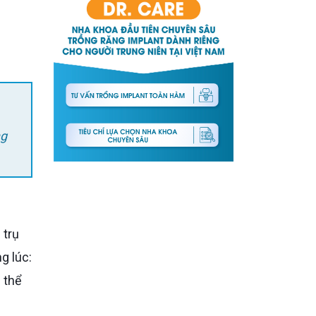
ng
g lúc:
 thể