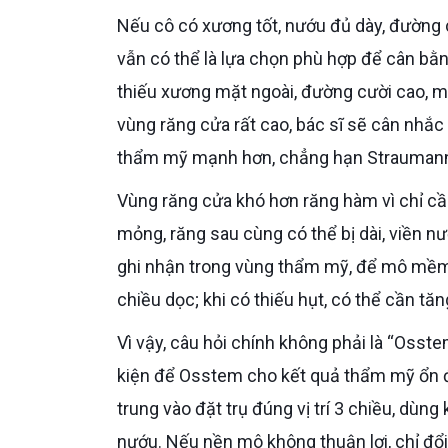
Nếu cô có xương tốt, nướu đủ dày, đường cười thấp, mất răng chưa lâu và răng kế cận còn ổn, Osstem
vẫn có thể là lựa chọn phù hợp để cân bằ
thiếu xương mặt ngoài, đường cười cao, 
vùng răng cửa rất cao, bác sĩ sẽ cân nhắc
thẩm mỹ mạnh hơn, chẳng hạn Straumann
Vùng răng cửa khó hơn răng hàm vì chỉ cần trụ lệch nhẹ ra ngoài, thiếu xương mặt ngoài hoặc nướu quá
mỏng, răng sau cùng có thể bị dài, viền 
ghi nhận trong vùng thẩm mỹ, để mô mềm ổ
chiều dọc; khi có thiếu hụt, có thể cần 
Vì vậy, câu hỏi chính không phải là “Osstem có đẹp không”, mà là “nền xương và nướu của cô có đủ điều
kiện để Osstem cho kết quả thẩm mỹ ổn đ
trung vào đặt trụ đúng vị trí 3 chiều, dùn
nướu. Nếu nền mô không thuận lợi, chỉ đổ