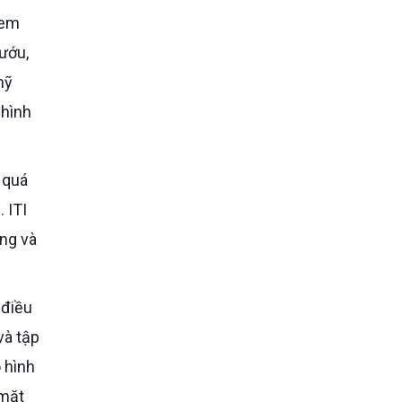
ướu,
mỹ
 hình
 ITI
ng và
và tập
 hình
 mặt