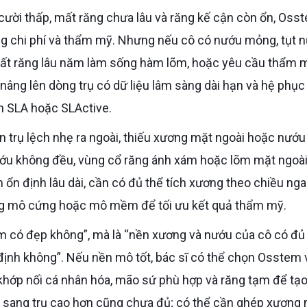
ng chi phí và thẩm mỹ. Nhưng nếu cô có nướu mỏng, tụt n
mất răng lâu năm làm sống hàm lõm, hoặc yêu cầu thẩm 
 nâng lên dòng trụ có dữ liệu lâm sàng dài hạn và hệ phục
 SLA hoặc SLActive.
nướu không đều, vùng cổ răng ánh xám hoặc lõm mặt ngoài.
n định lâu dài, cần có đủ thể tích xương theo chiều nga
tăng mô cứng hoặc mô mềm để tối ưu kết quả thẩm mỹ.
ịnh không”. Nếu nền mô tốt, bác sĩ có thể chọn Osstem 
g khớp nối cá nhân hóa, mão sứ phù hợp và răng tạm để tạo
i sang trụ cao hơn cũng chưa đủ; có thể cần ghép xương