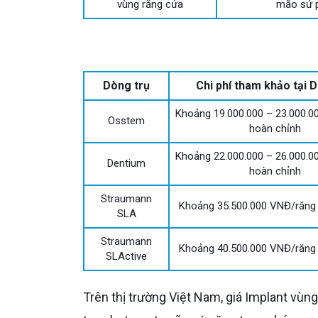
vùng răng cửa
mão sứ 
Dòng trụ
Chi phí tham khảo tại D
Khoảng 19.000.000 – 23.000.
Osstem
hoàn chỉnh
Khoảng 22.000.000 – 26.000.
Dentium
hoàn chỉnh
Straumann
Khoảng 35.500.000 VNĐ/răng
SLA
Straumann
Khoảng 40.500.000 VNĐ/răng
SLActive
Trên thị trường Việt Nam, giá Implant vùng răng cửa có thể khác nhau nhiều vì mỗi nơi tính khác nhau về