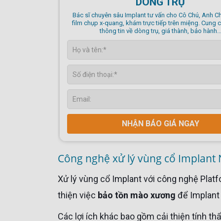
DÒNG TRỤ
Bác sĩ chuyên sâu Implant tư vấn cho Cô Chú, Anh Chị dựa trên
film chụp x-quang, khám trực tiếp trên miệng. Cung 
thông tin về dòng trụ, giá thành, bảo hành..
NHẬN BÁO GIÁ NGAY
Công nghệ xử lý vùng cổ Implant 
Xử lý vùng cổ Implant với công nghệ Platform Switching ở Implant Nobel Biocare là một cách để cải
thiện việc
bảo tồn mào xương
để Implant 
Các lợi ích khác bao gồm cải thiện tính thẩm mỹ, bởi vì việc bảo tồn mào xương cũng có lợi cho các mô