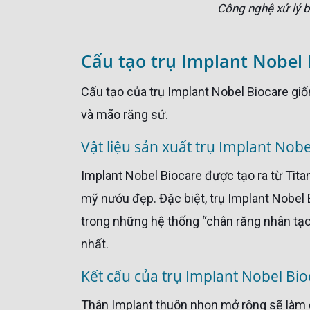
Công nghệ xử lý b
Cấu tạo trụ Implant Nobel 
Cấu tạo của trụ Implant Nobel Biocare giống như các dòng trụ khác gồm 3 phần; Trụ Implant, Abutment
và mão răng sứ.
Vật liệu sản xuất trụ Implant Nob
Implant Nobel Biocare được tạo ra từ Titanium nguyên chất nên rất cứng chắc và độ bền cao, cho thẩm
mỹ nướu đẹp. Đặc biệt, trụ Implant Nobel 
trong những hệ thống “chân răng nhân tạo”
nhất.
Kết cấu của trụ Implant Nobel Bio
Thân Implant thuôn nhọn mở rộng sẽ làm đặc xương dần dần trong khi độ ổn định ban đầu được hỗ trợ