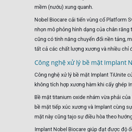
mềm (nướu) xung quanh.
Nobel Biocare cải tiến vùng cổ Platform Switching với Implant Nobel Replace , kết cấu trụ Implant thuôn
nhọn mô phỏng hình dạng của chân răng tự
cũng có tính năng chuyển đổi nền tảng, m
tất cả các chất lượng xương và nhiều chỉ 
Công nghệ xử lý bề mặt Implant 
Công nghệ xử lý bề mặt Implant TiUnite của trụ Implant Nobel Biocare giảm đáng kể tỉ lệ thất bại sớm,
không tích hợp xương hàm khi cấy ghép I
Bề mặt titanium oxide nhám vừa phải của TiUnite kết hợp với thành phần tinh thể photpho cao dẫn đến
bề mặt tiếp xúc xương và Implant cùng s
mặt này cũng tajo sự điều hòa theo hướng
Implant Nobel Biocare giúp đạt được độ ổn định ban đầu cao khi xử lý xương mềm, ổ cắm nhổ răng hoặc