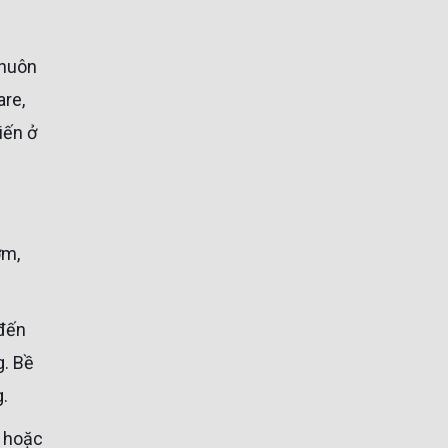
are,
iến ở
g. Bề
.