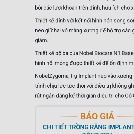
bởi các lưỡi khoan trên đỉnh, hữu ích cho
Thiết kế đỉnh với kết nối hình nón song s
neo giữ hai vỏ màng xương để hỗ trợ các g
giảm.
Thiết kế bộ ba của Nobel Biocare N1 Base với bề mặt Xeal™ tuân theo nguyên tắc Mucointegration™. Cấu
hình nổi mỏng được thiết kế để ổn định mô
NobelZygoma, trụ Implant neo vào xương
trình chịu lực tức thời với điều trị không 
rút ngắn đáng kể thời gian điều trị cho Cô 
BÁO GIÁ
CHI TIẾT TRỒNG RĂNG IMPLANT THEO