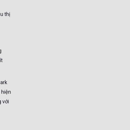
u thị
g
ít
 hiện
 với