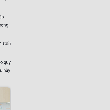
ép
xương
ho quy
ều này