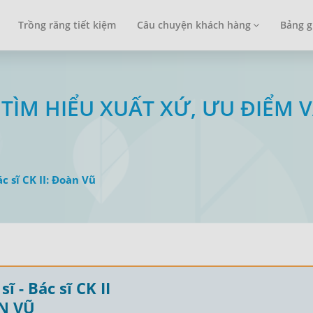
Trồng răng tiết kiệm
Câu chuyện khách hàng
Bảng g
TÌM HIỂU XUẤT XỨ, ƯU ĐIỂM V
ác sĩ CK II: Đoàn Vũ
sĩ - Bác sĩ CK II
N VŨ