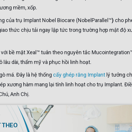
 xương mềm, xốp.
ong của trụ Implant Nobel Biocare (NobelParallel™
)
cho ph
iao thức chịu tải ngay lập tức trong trường hợp mật độ 
 lâu dài, thẩm mỹ và phục hồi linh hoạt.
 gò má. Đây là hệ thống
cấy ghép răng Implant
lý tưởng c
ghép xương hàm mang lại tính linh hoạt cho trụ Implant. Đi
Chú, Anh Chị.