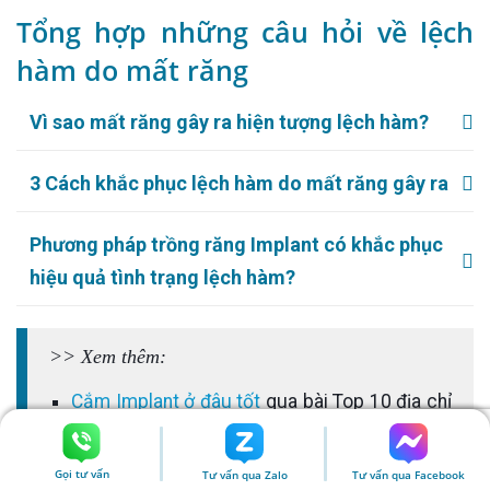
Tổng hợp những câu hỏi về lệch
hàm do mất răng
Vì sao mất răng gây ra hiện tượng lệch hàm?
3 Cách khắc phục lệch hàm do mất răng gây ra
Phương pháp trồng răng Implant có khắc phục
hiệu quả tình trạng lệch hàm?
>> Xem thêm:
Cắm Implant ở đâu tốt
qua bài Top 10 địa chỉ
trồng răng Implant uy tín tại TPHCM
6 yếu tố quyết định đến thời gian cấy ghép
Gọi tư vấn
Tư vấn qua Zalo
Tư vấn qua Facebook