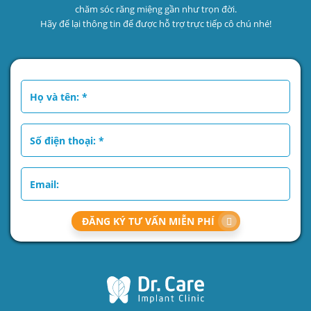
chăm sóc răng miệng gần như trọn đời.
Hãy để lại thông tin để được hỗ trợ trực tiếp cô chú nhé!
ĐĂNG KÝ TƯ VẤN MIỄN PHÍ