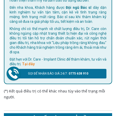
hoàn thiện thẩm mỹ và đảm bảo sử dụng lâu bền.
Đến nha khoa, Khách hàng được
Đội ngũ Bác sĩ
dày dặn
kinh nghiệm tư vấn tận tâm, cặn kẽ về tình trạng răng
miệng. tình trạng mất răng. Bác sĩ sau khi thăm khám kỹ
càng sẽ đưa ra giải pháp tối ưu, tiết kiệm và an toàn.
Không chỉ có thế mạnh về chất lượng điều trị, Dr. Care còn
không ngừng cập nhật trang thiết bị hiện đại và công nghệ
điều trị tối tân hỗ trợ chẩn đoán chuẩn xác, rút ngắn thời
gian điều trị, nha khoa với "Liệu pháp trồng răng không đau"
cho Khách hàng trải nghiệm trồng răng êm ái, thoải mái như
đi spa.
Đặt hẹn với Dr. Care - Implant Clinic để thăm khám, tư vấn và
điều trị.
Tại đây
GỌI ĐỂ NHẬN BÁO GIÁ 24/7:
0775 638 910
(*) Kết quả điều trị có thể khác nhau tùy vào thể trạng mỗi
người.