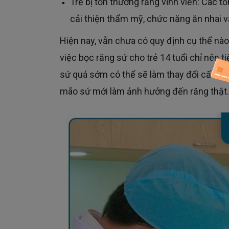
Trẻ bị tổn thương răng vĩnh viễn: Các tổn thương như sứt, mẻ, răng sâu sau khi điều trị nên bọc sứ để
cải thiện thẩm mỹ, chức năng ăn nhai v
Hiện nay, vẫn chưa có quy định cụ thể nào về vấn đề trẻ 14 tuổi có bọc răng sứ được không. Tuy nhiên
việc bọc răng sứ cho trẻ 14 tuổi chỉ nên t
sứ quá sớm có thể sẽ làm thay đổi cấu trú
mão sứ mới làm ảnh hưởng đến răng thật.