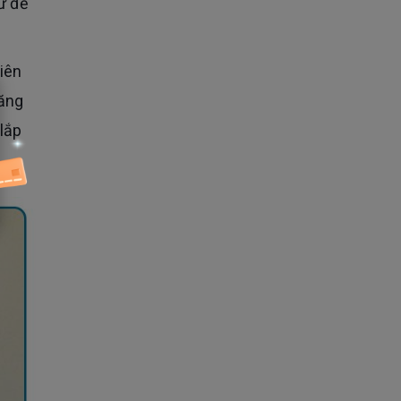
răng
lắp