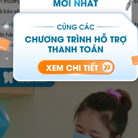
à bảo vệ răng khỏi vi khuẩn, mảng bám tối đa.
iến hành trong trường hợp thật sự cần thiết của việc bọc 
c chân răng. Một số trường hợp trẻ cần phải mài răng để 