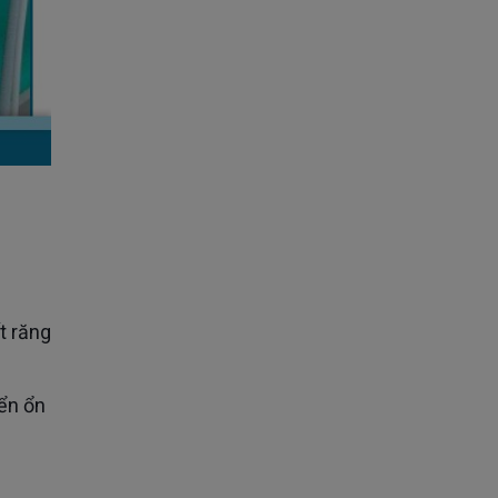
iển ổn