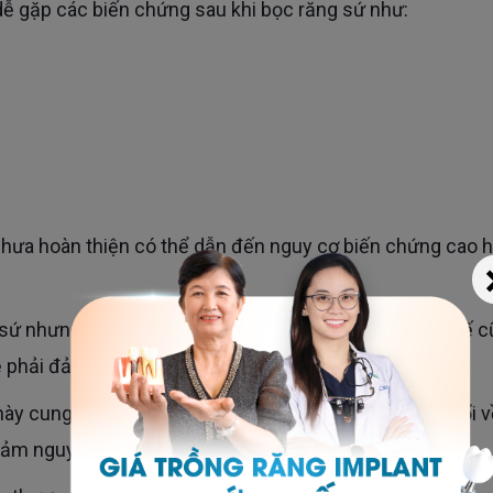
 dễ gặp các biến chứng sau khi bọc răng sứ như:
rẻ phải đảm bảo các yêu cầu sau:
ảm nguy cơ xô lệch sau khi bọc sứ.