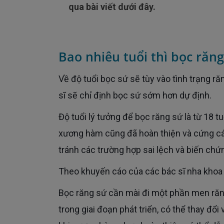
qua bài viết dưới đây.
Bao nhiêu tuổi thì bọc răn
Về độ tuổi bọc sứ sẽ tùy vào tình trạng răng mà bác sĩ sẽ quyết định. Với những trường hợp đặc biệt, bác
sĩ sẽ chỉ định bọc sứ sớm hơn dự định.
Độ tuổi lý tưởng để bọc răng sứ là từ 18 tuổi trở lên, vì lúc này răng vĩnh viễn đã mọc đủ và cấu trúc
xương hàm cũng đã hoàn thiện và cứng cá
tránh các trường hợp sai lệch và biến chứ
Theo khuyến cáo của các bác sĩ nha khoa 
Bọc răng sứ cần mài đi một phần men răng thật để gắn mão sứ. Ở độ tuổi dưới 18, xương hàm vẫn đang
trong giai đoạn phát triển, có thể thay đổ