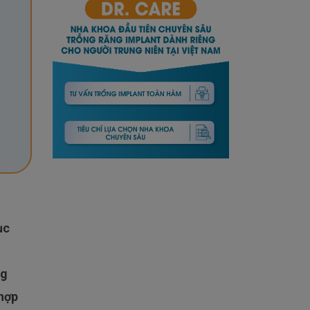
ng
 hợp