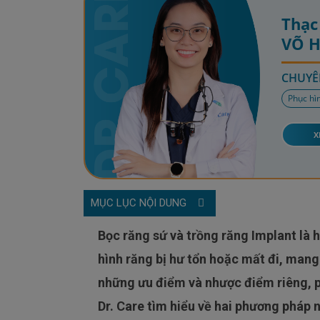
Thạc 
VÕ 
CHUYÊ
Phục hì
X
MỤC LỤC NỘI DUNG
Bọc răng sứ và trồng răng Implant là hai phương pháp nha khoa phổ biến được sử dụng để phục
hình răng bị hư tổn hoặc mất đi, mang 
những ưu điểm và nhược điểm riêng, 
Dr. Care tìm hiểu về hai phương pháp n