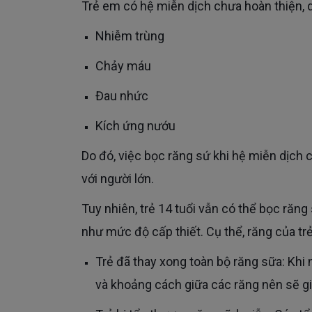
Trẻ em có hệ miễn dịch chưa hoàn thiện,
Nhiễm trùng
Chảy máu
Đau nhức
Kích ứng nướu
Do đó, việc bọc răng sứ khi hệ miễn dịch chưa hoàn thiện có thể dẫn đến nguy cơ biến chứng cao hơn so
với người lớn.
Tuy nhiên, trẻ 14 tuổi vẫn có thể bọc răng sứ nhưng phải căn cứ vào tình hình răng miệng thực tế cũng
như mức độ cấp thiết. Cụ thể, răng của t
Trẻ đã thay xong toàn bộ răng sữa: Khi này cung hàm của trẻ đã ổn định, không còn sự thay đổi về vị trí
và khoảng cách giữa các răng nên sẽ gi