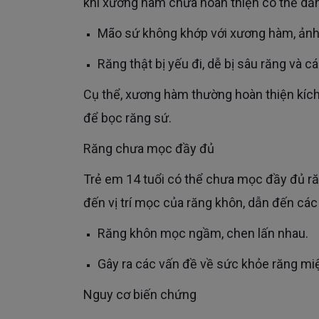
khi xương hàm chưa hoàn thiện có thể dẫn
Mão sứ không khớp với xương hàm, ản
Răng thật bị yếu đi, dễ bị sâu răng và 
Cụ thể, xương hàm thường hoàn thiện kích thước và mật độ sau 21 tuổi. Do đó, đây là thời điểm lý tưởng
để bọc răng sứ.
Răng chưa mọc đầy đủ
Trẻ em 14 tuổi có thể chưa mọc đầy đủ răng, bao gồm cả răng khôn. Việc bọc răng sứ có thể ảnh hưởng
đến vị trí mọc của răng khôn, dẫn đến cá
Răng khôn mọc ngầm, chen lấn nhau.
Gây ra các vấn đề về sức khỏe răng miệ
Nguy cơ biến chứng