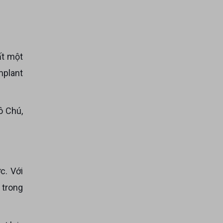
mplant
×
 trong