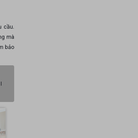
ụ cầu.
ăng mà
ảm bảo