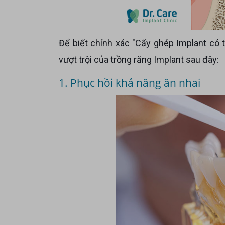
Để biết chính xác "Cấy ghép Implant có tốt không" mời Cô Chú, Anh Chị cùng tìm hiểu những ưu điểm
vượt trội của trồng răng Implant sau đây:
1. Phục hồi khả năng ăn nhai