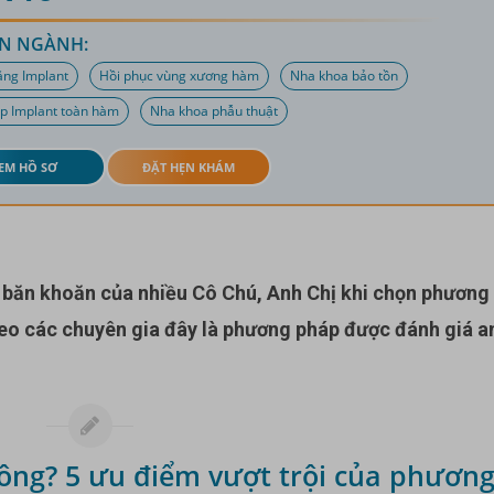
N NGÀNH:
ăng Implant
Hồi phục vùng xương hàm
Nha khoa bảo tồn
p Implant toàn hàm
Nha khoa phẫu thuật
EM HỒ SƠ
ĐẶT HẸN KHÁM
heo các chuyên gia đây là phương pháp được đánh giá a
hông? 5 ưu điểm vượt trội của phươn