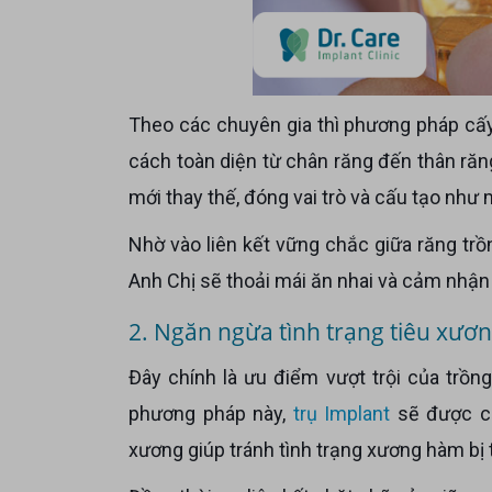
Theo các chuyên gia thì phương pháp cấy ghép Implant chính là giải pháp phục hồi lại răng đã mất một
cách toàn diện từ chân răng đến thân răn
mới thay thế, đóng vai trò và cấu tạo như 
Nhờ vào liên kết vững chắc giữa răng trồng với xương hàm mà các răng Implant rất chắc khỏe. Cô Chú,
Anh Chị sẽ thoải mái ăn nhai và cảm nhậ
2. Ngăn ngừa tình trạng tiêu xươn
Đây chính là ưu điểm vượt trội của trồng răng Implant mà cá phương pháp khác không làm được. Với
phương pháp này,
trụ Implant
sẽ được cắ
xương giúp tránh tình trạng xương hàm bị