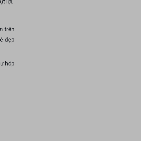
t lợi.
vẻ đẹp