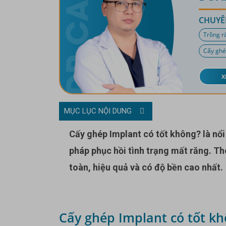
CHUYÊ
Trồng r
Cấy ghé
X
MỤC LỤC NỘI DUNG
Cấy ghép Implant có tốt không? là nổi băn khoăn của nhiều Cô Chú, Anh Chị khi chọn phương
pháp phục hồi tình trạng mất răng. T
toàn, hiệu quả và có độ bền cao nhất.
Cấy ghép Implant có tốt k