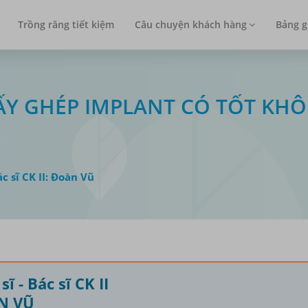
Trồng răng tiết kiệm
Câu chuyện khách hàng
Bảng g
- CẤY GHÉP IMPLANT CÓ TỐT KH
ác sĩ CK II: Đoàn Vũ
sĩ - Bác sĩ CK II
N VŨ