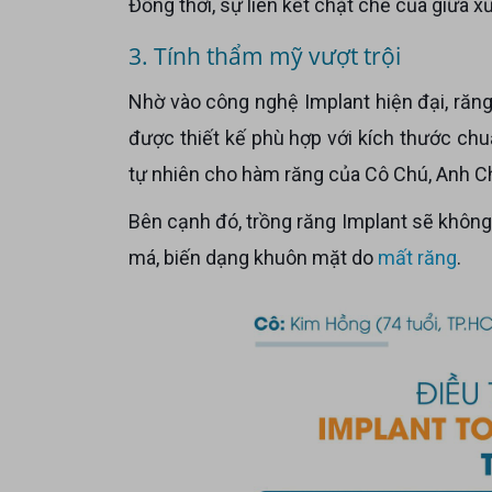
Đồng thời, sự liên kết chặt chẽ của giữa x
3. Tính thẩm mỹ vượt trội
Nhờ vào công nghệ Implant hiện đại, răng Implant có cấu tạo như một chiếc răng thật, mão sứ bên trên
được thiết kế phù hợp với kích thước ch
tự nhiên cho hàm răng của Cô Chú, Anh Ch
Bên cạnh đó, trồng răng Implant sẽ không bị tiêu xương hàm, nhờ đó tránh được các biến chứng như hóp
má, biến dạng khuôn mặt do
mất răng
.