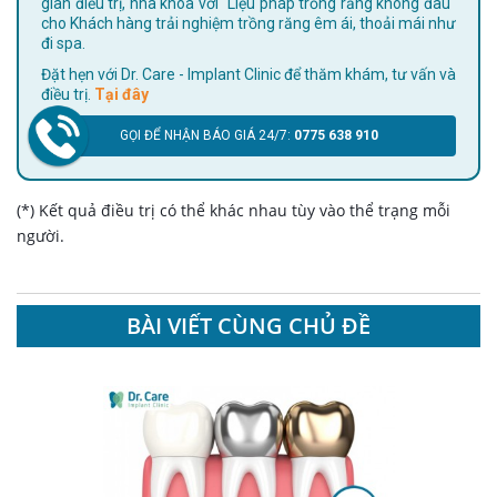
gian điều trị, nha khoa với "Liệu pháp trồng răng không đau"
cho Khách hàng trải nghiệm trồng răng êm ái, thoải mái như
đi spa.
Đặt hẹn với Dr. Care - Implant Clinic để thăm khám, tư vấn và
điều trị.
Tại đây
GỌI ĐỂ NHẬN BÁO GIÁ 24/7:
0775 638 910
(*) Kết quả điều trị có thể khác nhau tùy vào thể trạng mỗi
người.
BÀI VIẾT CÙNG CHỦ ĐỀ