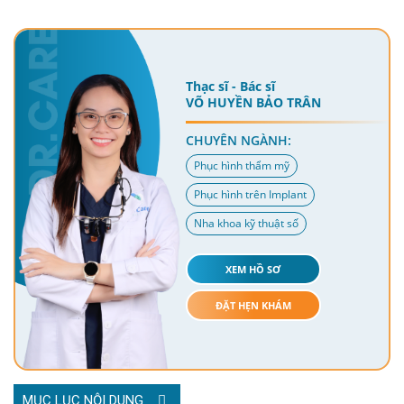
Thạc sĩ - Bác sĩ
VÕ HUYỀN BẢO TRÂN
CHUYÊN NGÀNH:
Phục hình thẩm mỹ
Phục hình trên Implant
Nha khoa kỹ thuật số
XEM HỒ SƠ
ĐẶT HẸN KHÁM
MỤC LỤC NỘI DUNG