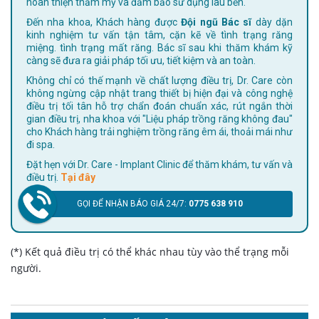
hoàn thiện thẩm mỹ và đảm bảo sử dụng lâu bền.
Đến nha khoa, Khách hàng được
Đội ngũ Bác sĩ
dày dặn
kinh nghiệm tư vấn tận tâm, cặn kẽ về tình trạng răng
miệng. tình trạng mất răng. Bác sĩ sau khi thăm khám kỹ
càng sẽ đưa ra giải pháp tối ưu, tiết kiệm và an toàn.
Không chỉ có thế mạnh về chất lượng điều trị, Dr. Care còn
không ngừng cập nhật trang thiết bị hiện đại và công nghệ
điều trị tối tân hỗ trợ chẩn đoán chuẩn xác, rút ngắn thời
gian điều trị, nha khoa với "Liệu pháp trồng răng không đau"
cho Khách hàng trải nghiệm trồng răng êm ái, thoải mái như
đi spa.
Đặt hẹn với Dr. Care - Implant Clinic để thăm khám, tư vấn và
điều trị.
Tại đây
GỌI ĐỂ NHẬN BÁO GIÁ 24/7:
0775 638 910
(*) Kết quả điều trị có thể khác nhau tùy vào thể trạng mỗi
người.