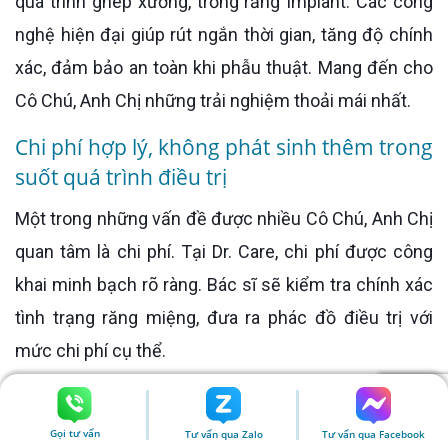
quá trình ghép xương, trồng răng Implant. Các công
nghệ hiện đại giúp rút ngắn thời gian, tăng độ chính
xác, đảm bảo an toàn khi phẫu thuật. Mang đến cho
Cô Chú, Anh Chị những trải nghiệm thoải mái nhất.
Chi phí hợp lý, không phát sinh thêm trong
suốt quá trình điều trị
Một trong những vấn đề được nhiều Cô Chú, Anh Chị
quan tâm là chi phí. Tại Dr. Care, chi phí được công
khai minh bạch rõ ràng. Bác sĩ sẽ kiểm tra chính xác
tình trạng răng miệng, đưa ra phác đồ điều trị với
mức chi phí cụ thể.
Cô Chú, Anh Chị có thể lựa chọn phương án phù hợp
mà không lo ngại các chi phí phát sinh. Bên cạnh đó,
Gọi tư vấn
Tư vấn qua Zalo
Tư vấn qua Facebook