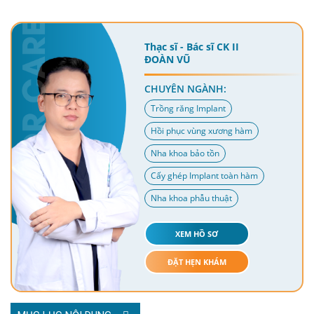
Thạc sĩ - Bác sĩ CK II
ĐOÀN VŨ
CHUYÊN NGÀNH:
Trồng răng Implant
Hồi phục vùng xương hàm
Nha khoa bảo tồn
Cấy ghép Implant toàn hàm
Nha khoa phẫu thuật
XEM HỒ SƠ
ĐẶT HẸN KHÁM