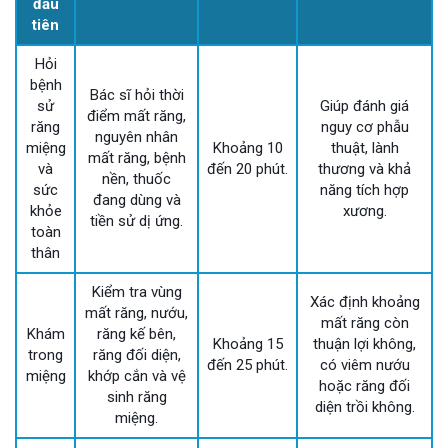
đầu
tiên
Hỏi
bệnh
Bác sĩ hỏi thời
sử
Giúp đánh giá
điểm mất răng,
răng
nguy cơ phẫu
nguyên nhân
miệng
Khoảng 10
thuật, lành
mất răng, bệnh
và
đến 20 phút.
thương và khả
nền, thuốc
sức
năng tích hợp
đang dùng và
khỏe
xương.
tiền sử dị ứng.
toàn
thân
Kiểm tra vùng
Xác định khoảng
mất răng, nướu,
mất răng còn
Khám
răng kế bên,
Khoảng 15
thuận lợi không,
trong
răng đối diện,
đến 25 phút.
có viêm nướu
miệng
khớp cắn và vệ
hoặc răng đối
sinh răng
diện trồi không.
miệng.