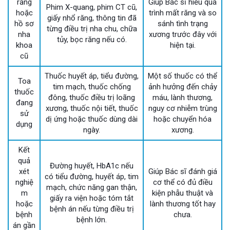
răng
Giúp Bác sĩ hiểu quá
Phim X-quang, phim CT cũ,
hoặc
trình mất răng và so
giấy nhổ răng, thông tin đã
hồ sơ
sánh tình trạng
từng điều trị nha chu, chữa
nha
xương trước đây với
tủy, bọc răng nếu có.
khoa
hiện tại.
cũ
Thuốc huyết áp, tiểu đường,
Một số thuốc có thể
Toa
tim mạch, thuốc chống
ảnh hưởng đến chảy
thuốc
đông, thuốc điều trị loãng
máu, lành thương,
đang
xương, thuốc nội tiết, thuốc
nguy cơ nhiễm trùng
sử
dị ứng hoặc thuốc dùng dài
hoặc chuyển hóa
dụng
ngày.
xương.
Kết
quả
Đường huyết, HbA1c nếu
xét
Giúp Bác sĩ đánh giá
có tiểu đường, huyết áp, tim
nghiệ
cơ thể có đủ điều
mạch, chức năng gan thận,
m
kiện phẫu thuật và
giấy ra viện hoặc tóm tắt
hoặc
lành thương tốt hay
bệnh án nếu từng điều trị
bệnh
chưa.
bệnh lớn.
án gần