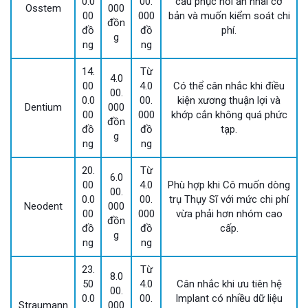
0.0
00.
cầu phục hồi ăn nhai cơ
Osstem
000
00
000
bản và muốn kiểm soát chi
đồn
đồ
đồ
phí.
g
ng
ng
14.
Từ
4.0
00
4.0
Có thể cân nhắc khi điều
00.
0.0
00.
kiện xương thuận lợi và
Dentium
000
00
000
khớp cắn không quá phức
đồn
đồ
đồ
tạp.
g
ng
ng
20.
Từ
6.0
00
4.0
Phù hợp khi Cô muốn dòng
00.
0.0
00.
trụ Thụy Sĩ với mức chi phí
Neodent
000
00
000
vừa phải hơn nhóm cao
đồn
đồ
đồ
cấp.
g
ng
ng
23.
Từ
8.0
50
4.0
Cân nhắc khi ưu tiên hệ
00.
0.0
00.
Implant có nhiều dữ liệu
Straumann
000