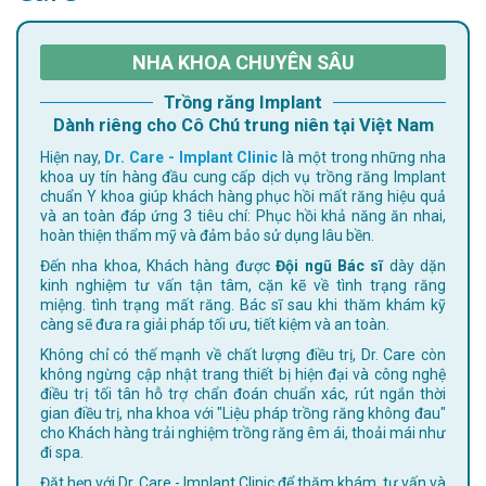
NHA KHOA CHUYÊN SÂU
Trồng răng Implant
Dành riêng cho Cô Chú trung niên tại Việt Nam
Hiện nay,
Dr. Care - Implant Clinic
là một trong những nha
khoa uy tín hàng đầu cung cấp dịch vụ trồng răng Implant
chuẩn Y khoa giúp khách hàng phục hồi mất răng hiệu quả
và an toàn đáp ứng 3 tiêu chí: Phục hồi khả năng ăn nhai,
hoàn thiện thẩm mỹ và đảm bảo sử dụng lâu bền.
Đến nha khoa, Khách hàng được
Đội ngũ Bác sĩ
dày dặn
kinh nghiệm tư vấn tận tâm, cặn kẽ về tình trạng răng
miệng. tình trạng mất răng. Bác sĩ sau khi thăm khám kỹ
càng sẽ đưa ra giải pháp tối ưu, tiết kiệm và an toàn.
Không chỉ có thế mạnh về chất lượng điều trị, Dr. Care còn
không ngừng cập nhật trang thiết bị hiện đại và công nghệ
điều trị tối tân hỗ trợ chẩn đoán chuẩn xác, rút ngắn thời
gian điều trị, nha khoa với "Liệu pháp trồng răng không đau"
cho Khách hàng trải nghiệm trồng răng êm ái, thoải mái như
đi spa.
Đặt hẹn với Dr. Care - Implant Clinic để thăm khám, tư vấn và