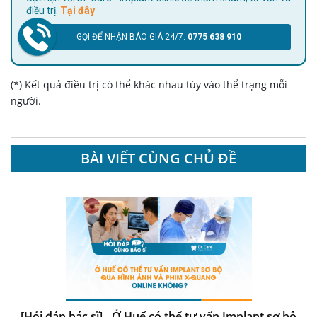
điều trị.
Tại đây
GỌI ĐỂ NHẬN BÁO GIÁ 24/7:
0775 638 910
(*) Kết quả điều trị có thể khác nhau tùy vào thể trạng mỗi
người.
BÀI VIẾT CÙNG CHỦ ĐỀ
[Hỏi đáp bác sĩ] - Ở Huế có thể tư vấn Implant sơ bộ