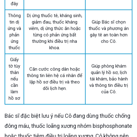
đây
Thông
Dị ứng thuốc tê, kháng sinh,
tin dị
giảm đau, thuốc kháng
Giúp Bác sĩ chọn
ứng và
viêm, dị ứng thức ăn hoặc
thuốc và phương án
phản
từng có phản ứng bất
gây tê an toàn hơn
ứng
thường khi điều trị nha
cho Cô.
thuốc
khoa.
Giấy
tờ tùy
Giúp phòng khám
Căn cước công dân hoặc
thân
quản lý hồ sơ, lịch
thông tin liên hệ cá nhân để
nếu
tái khám, bảo hành
lập hồ sơ điều trị và theo
cần
và thông tin điều trị
dõi lịch hẹn.
làm
của Cô.
hồ sơ
Bác sĩ đặc biệt lưu ý nếu Cô đang dùng thuốc chống
đông máu, thuốc loãng xương nhóm bisphosphonate
hoặc thuốc tiêm điều trị loãng xương, Cô không nên