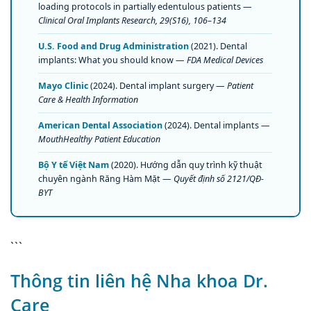
loading protocols in partially edentulous patients —
Clinical Oral Implants Research, 29(S16), 106–134
U.S. Food and Drug Administration
(2021). Dental
implants: What you should know —
FDA Medical Devices
Mayo Clinic
(2024). Dental implant surgery —
Patient
Care & Health Information
American Dental Association
(2024). Dental implants —
MouthHealthy Patient Education
Bộ Y tế Việt Nam
(2020). Hướng dẫn quy trình kỹ thuật
chuyên ngành Răng Hàm Mặt —
Quyết định số 2121/QĐ-
BYT
```
Thông tin liên hệ Nha khoa Dr.
Care