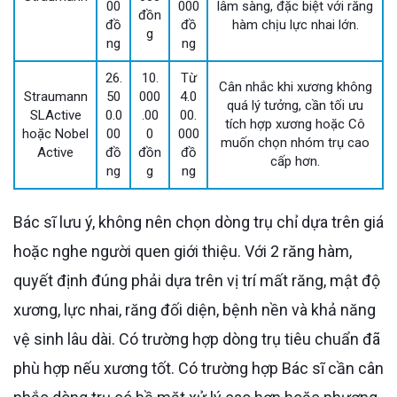
00
000
lâm sàng, đặc biệt với răng
đồn
đồ
đồ
hàm chịu lực nhai lớn.
g
ng
ng
26.
10.
Từ
Cân nhắc khi xương không
Straumann
50
000
4.0
quá lý tưởng, cần tối ưu
SLActive
0.0
.00
00.
tích hợp xương hoặc Cô
hoặc Nobel
00
0
000
muốn chọn nhóm trụ cao
Active
đồ
đồn
đồ
cấp hơn.
ng
g
ng
Bác sĩ lưu ý, không nên chọn dòng trụ chỉ dựa trên giá
hoặc nghe người quen giới thiệu. Với 2 răng hàm,
quyết định đúng phải dựa trên vị trí mất răng, mật độ
xương, lực nhai, răng đối diện, bệnh nền và khả năng
vệ sinh lâu dài. Có trường hợp dòng trụ tiêu chuẩn đã
phù hợp nếu xương tốt. Có trường hợp Bác sĩ cần cân