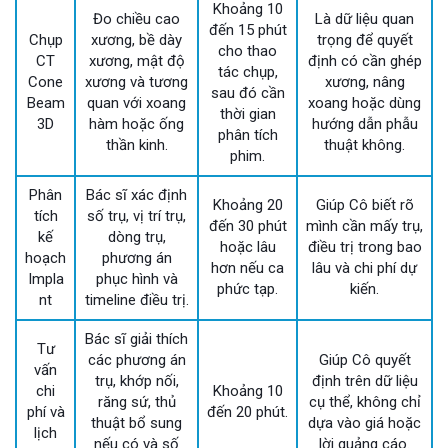
Khoảng 10
Đo chiều cao
Là dữ liệu quan
đến 15 phút
Chụp
xương, bề dày
trọng để quyết
cho thao
CT
xương, mật độ
định có cần ghép
tác chụp,
Cone
xương và tương
xương, nâng
sau đó cần
Beam
quan với xoang
xoang hoặc dùng
thời gian
3D
hàm hoặc ống
hướng dẫn phẫu
phân tích
thần kinh.
thuật không.
phim.
Phân
Bác sĩ xác định
Khoảng 20
Giúp Cô biết rõ
tích
số trụ, vị trí trụ,
đến 30 phút
mình cần mấy trụ,
kế
dòng trụ,
hoặc lâu
điều trị trong bao
hoạch
phương án
hơn nếu ca
lâu và chi phí dự
Impla
phục hình và
phức tạp.
kiến.
nt
timeline điều trị.
Bác sĩ giải thích
Tư
các phương án
Giúp Cô quyết
vấn
trụ, khớp nối,
định trên dữ liệu
chi
Khoảng 10
răng sứ, thủ
cụ thể, không chỉ
phí và
đến 20 phút.
thuật bổ sung
dựa vào giá hoặc
lịch
nếu có và số
lời quảng cáo.