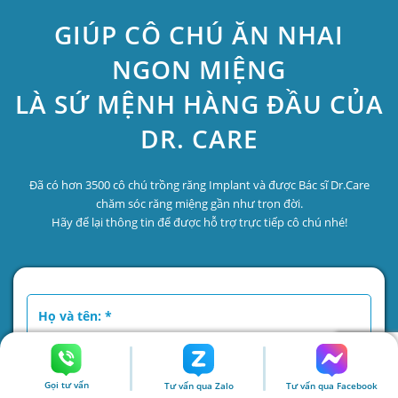
GIÚP CÔ CHÚ ĂN NHAI
NGON MIỆNG
LÀ SỨ MỆNH HÀNG ĐẦU CỦA
DR. CARE
Đã có hơn 3500 cô chú trồng răng Implant và được Bác sĩ Dr.Care
chăm sóc răng miệng gần như trọn đời.
Hãy để lại thông tin để được hỗ trợ trực tiếp cô chú nhé!
Gọi tư vấn
Tư vấn qua Zalo
Tư vấn qua Facebook