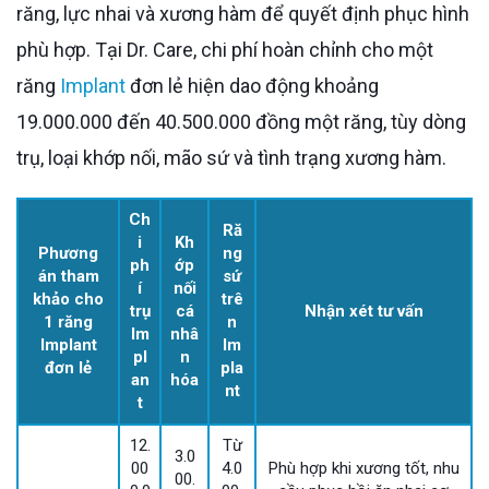
răng, lực nhai và xương hàm để quyết định phục hình
phù hợp. Tại Dr. Care, chi phí hoàn chỉnh cho một
răng
Implant
đơn lẻ hiện dao động khoảng
19.000.000 đến 40.500.000 đồng một răng, tùy dòng
trụ, loại khớp nối, mão sứ và tình trạng xương hàm.
Ch
Ră
i
Kh
Phương
ng
ph
ớp
án tham
sứ
í
nối
khảo cho
trê
trụ
cá
Nhận xét tư vấn
1 răng
n
Im
nhâ
Implant
Im
pl
n
đơn lẻ
pla
an
hóa
nt
t
12.
Từ
3.0
00
4.0
Phù hợp khi xương tốt, nhu
00.