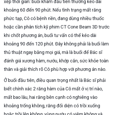
xếp thời gian: buổi khám đầu tiên thường kéo dài
khoảng 60 đến 90 phút. Nếu tình trạng mất răng
phức tạp, Cô có bệnh nền, đang dùng nhiều thuốc
hoặc cần phân tích kỹ phim CT Cone Beam 3D trước
khi chốt phương án, buổi tư vấn có thể kéo dài
khoảng 90 đến 120 phút. Đây không phải là buổi làm
thủ thuật ngay bằng mọi giá, mà là buổi để Bác sĩ
đánh giá xương hàm, nướu, khớp cắn, sức khỏe toàn
thân và giải thích rõ Cô phù hợp với phương án nào.
Ở buổi đầu tiên, điều quan trọng nhất là Bác sĩ phải
biết chính xác 2 răng hàm của Cô mất ở vị trí nào,
mất bao lâu, hai răng bên cạnh có nghiêng vào
khoảng trống không, răng đối diện có trồi xuống
hoặc trồi lên không, vùng nướu có viêm không và