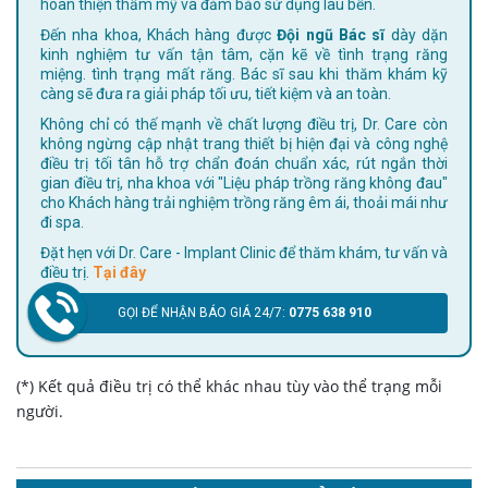
hoàn thiện thẩm mỹ và đảm bảo sử dụng lâu bền.
Đến nha khoa, Khách hàng được
Đội ngũ Bác sĩ
dày dặn
kinh nghiệm tư vấn tận tâm, cặn kẽ về tình trạng răng
miệng. tình trạng mất răng. Bác sĩ sau khi thăm khám kỹ
càng sẽ đưa ra giải pháp tối ưu, tiết kiệm và an toàn.
Không chỉ có thế mạnh về chất lượng điều trị, Dr. Care còn
không ngừng cập nhật trang thiết bị hiện đại và công nghệ
điều trị tối tân hỗ trợ chẩn đoán chuẩn xác, rút ngắn thời
gian điều trị, nha khoa với "Liệu pháp trồng răng không đau"
cho Khách hàng trải nghiệm trồng răng êm ái, thoải mái như
đi spa.
Đặt hẹn với Dr. Care - Implant Clinic để thăm khám, tư vấn và
điều trị.
Tại đây
GỌI ĐỂ NHẬN BÁO GIÁ 24/7:
0775 638 910
(*) Kết quả điều trị có thể khác nhau tùy vào thể trạng mỗi
người.