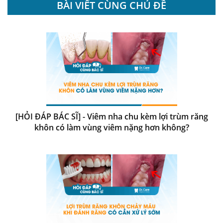
BÀI VIẾT CÙNG CHỦ ĐỀ
[HỎI ĐÁP BÁC SĨ] - Viêm nha chu kèm lợi trùm răng
khôn có làm vùng viêm nặng hơn không?