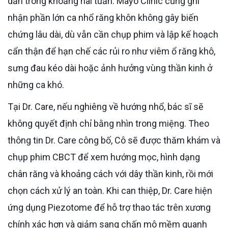
dần trong khoảng hai tuần. Mayo Clinic cũng ghi
nhận phần lớn ca nhổ răng khôn không gây biến
chứng lâu dài, dù vẫn cần chụp phim và lập kế hoạch
cẩn thận để hạn chế các rủi ro như viêm ổ răng khô,
sưng đau kéo dài hoặc ảnh hưởng vùng thần kinh ở
những ca khó.
Tại Dr. Care, nếu nghiêng về hướng nhổ, bác sĩ sẽ
không quyết định chỉ bằng nhìn trong miệng. Theo
thông tin Dr. Care công bố, Cô sẽ được thăm khám và
chụp phim CBCT để xem hướng mọc, hình dạng
chân răng và khoảng cách với dây thần kinh, rồi mới
chọn cách xử lý an toàn. Khi can thiệp, Dr. Care hiện
ứng dụng Piezotome để hỗ trợ thao tác trên xương
chính xác hơn và giảm sang chấn mô mềm quanh