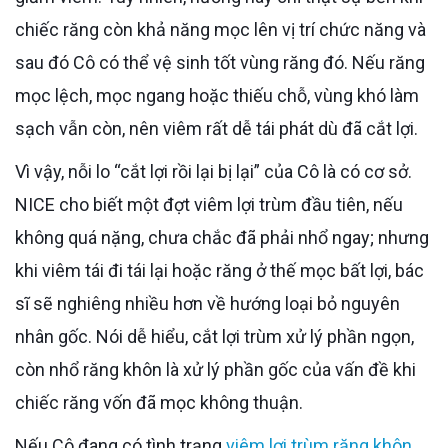
chiếc răng còn khả năng mọc lên vị trí chức năng và
sau đó Cô có thể vệ sinh tốt vùng răng đó. Nếu răng
mọc lệch, mọc ngang hoặc thiếu chỗ, vùng khó làm
sạch vẫn còn, nên viêm rất dễ tái phát dù đã cắt lợi.
Vì vậy, nỗi lo “cắt lợi rồi lại bị lại” của Cô là có cơ sở.
NICE cho biết một đợt viêm lợi trùm đầu tiên, nếu
không quá nặng, chưa chắc đã phải nhổ ngay; nhưng
khi viêm tái đi tái lại hoặc răng ở thế mọc bất lợi, bác
sĩ sẽ nghiêng nhiều hơn về hướng loại bỏ nguyên
nhân gốc. Nói dễ hiểu, cắt lợi trùm xử lý phần ngọn,
còn nhổ răng khôn là xử lý phần gốc của vấn đề khi
chiếc răng vốn đã mọc không thuận.
Nếu Cô đang có tình trạng
viêm lợi trùm răng khôn