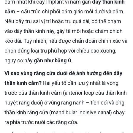
cảm nhất khi cấy Implant vì nằm gần
dây thần kinh
cằm
– cấu trúc chi phối cảm giác môi dưới và cằm.
Nếu cấy trụ sai vị trí hoặc trụ quá dài, có thể chạm
vào dây thần kinh này, gây tê môi hoặc châm chích
kéo dài. Tuy nhiên, nếu được chẩn đoán chính xác và
chọn đúng loại trụ phù hợp với chiều cao xương,
nguy cơ này
gần như bằng 0
.
Vì sao vùng răng cửa dưới dễ ảnh hưởng đến dây
thần kinh cằm?
Hai yếu tố cần lưu ý nhất là vòng
trước của thần kinh cằm (anterior loop của thần kinh
huyệt răng dưới) ở vùng răng nanh – tiền cối và ống
thần kinh răng cửa (mandibular incisive canal) chạy
ra phía trước nuôi các răng cửa.