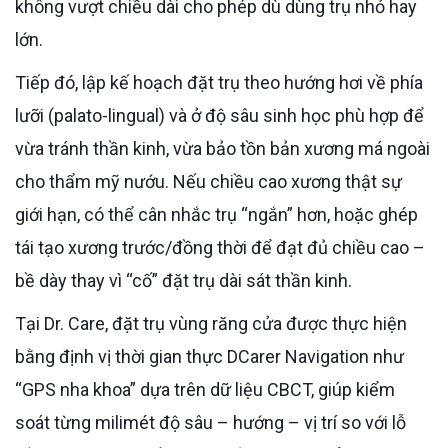
không vượt chiều dài cho phép dù dùng trụ nhỏ hay
lớn.
Tiếp đó, lập kế hoạch đặt trụ theo hướng hơi về phía
lưỡi (palato-lingual) và ở độ sâu sinh học phù hợp để
vừa tránh thần kinh, vừa bảo tồn bản xương má ngoài
cho thẩm mỹ nướu. Nếu chiều cao xương thật sự
giới hạn, có thể cân nhắc trụ “ngắn” hơn, hoặc ghép
tái tạo xương trước/đồng thời để đạt đủ chiều cao –
bề dày thay vì “cố” đặt trụ dài sát thần kinh.
Tại Dr. Care, đặt trụ vùng răng cửa được thực hiện
bằng định vị thời gian thực DCarer Navigation như
“GPS nha khoa” dựa trên dữ liệu CBCT, giúp kiểm
soát từng milimét độ sâu – hướng – vị trí so với lỗ