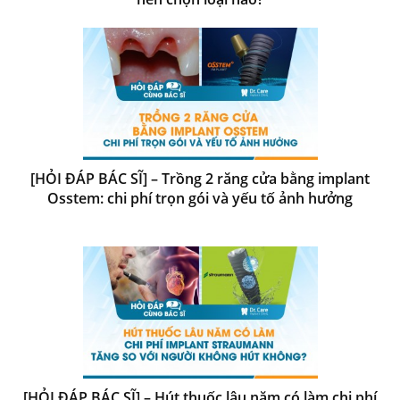
[HỎI ĐÁP BÁC SĨ] – Trồng 2 răng cửa bằng implant
Osstem: chi phí trọn gói và yếu tố ảnh hưởng
[HỎI ĐÁP BÁC SĨ] – Hút thuốc lâu năm có làm chi phí