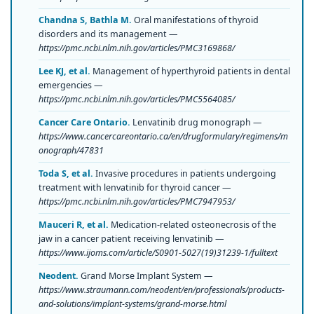
Chandna S, Bathla M.
Oral manifestations of thyroid
disorders and its management —
https://pmc.ncbi.nlm.nih.gov/articles/PMC3169868/
Lee KJ, et al.
Management of hyperthyroid patients in dental
emergencies —
https://pmc.ncbi.nlm.nih.gov/articles/PMC5564085/
Cancer Care Ontario.
Lenvatinib drug monograph —
https://www.cancercareontario.ca/en/drugformulary/regimens/m
onograph/47831
Toda S, et al.
Invasive procedures in patients undergoing
treatment with lenvatinib for thyroid cancer —
https://pmc.ncbi.nlm.nih.gov/articles/PMC7947953/
Mauceri R, et al.
Medication-related osteonecrosis of the
jaw in a cancer patient receiving lenvatinib —
https://www.ijoms.com/article/S0901-5027(19)31239-1/fulltext
Neodent.
Grand Morse Implant System —
https://www.straumann.com/neodent/en/professionals/products-
and-solutions/implant-systems/grand-morse.html