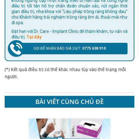
không ngừng cập nhật trang thiết bị hiện đại và công nghệ
điều trị tối tân hỗ trợ chẩn đoán chuẩn xác, rút ngắn thời
gian điều trị, nha khoa với "Liệu pháp trồng răng không đau"
cho Khách hàng trải nghiệm trồng răng êm ái, thoải mái như
đi spa.
Đặt hẹn với Dr. Care - Implant Clinic để thăm khám, tư vấn và
điều trị.
Tại đây
GỌI ĐỂ NHẬN BÁO GIÁ 24/7:
0775 638 910
(*) Kết quả điều trị có thể khác nhau tùy vào thể trạng mỗi
người.
BÀI VIẾT CÙNG CHỦ ĐỀ