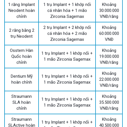
1 răng Implant
1 trụ Implant + 1 khớp nối
Khoảng
Neodent hoàn
cá nhân hóa + 1 mão
30.000.000
chỉnh
Zirconia Sagemax
VNĐ/răng
2 trụ Implant + 2 khớp nối
Khoảng
2 răng bằng 2
cá nhân hóa + 2 mão
60.000.000
trụ Neodent
Zirconia Sagemax
VNĐ
Osstem Hàn
Khoảng
1 trụ Implant + 1 khớp nối +
Quốc hoàn
19.000.000
1 mão Zirconia Sagemax
chỉnh
VNĐ/răng
Khoảng
Dentium Mỹ
1 trụ Implant + 1 khớp nối +
22.000.000
hoàn chỉnh
1 mão Zirconia Sagemax
VNĐ/răng
Straumann
Khoảng
1 trụ Implant + 1 khớp nối +
SLA hoàn
35.500.000
1 mão Zirconia Sagemax
chỉnh
VNĐ/răng
Straumann
Khoảng
1 trụ Implant + 1 khớp nối +
SLActive hoàn
40.500.000