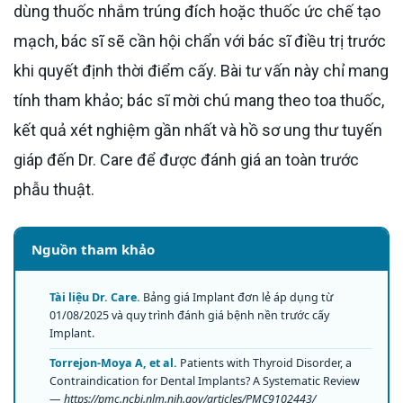
dùng thuốc nhắm trúng đích hoặc thuốc ức chế tạo
mạch, bác sĩ sẽ cần hội chẩn với bác sĩ điều trị trước
khi quyết định thời điểm cấy. Bài tư vấn này chỉ mang
tính tham khảo; bác sĩ mời chú mang theo toa thuốc,
kết quả xét nghiệm gần nhất và hồ sơ ung thư tuyến
giáp đến Dr. Care để được đánh giá an toàn trước
phẫu thuật.
Nguồn tham khảo
Tài liệu Dr. Care.
Bảng giá Implant đơn lẻ áp dụng từ
01/08/2025 và quy trình đánh giá bệnh nền trước cấy
Implant.
Torrejon-Moya A, et al.
Patients with Thyroid Disorder, a
Contraindication for Dental Implants? A Systematic Review
—
https://pmc.ncbi.nlm.nih.gov/articles/PMC9102443/