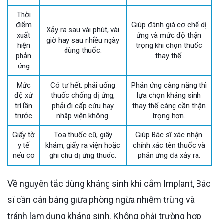
Thời
điểm
Giúp đánh giá cơ chế dị
Xảy ra sau vài phút, vài
xuất
ứng và mức độ thận
giờ hay sau nhiều ngày
hiện
trọng khi chọn thuốc
dùng thuốc.
phản
thay thế.
ứng
Mức
Có tự hết, phải uống
Phản ứng càng nặng thì
độ xử
thuốc chống dị ứng,
lựa chọn kháng sinh
trí lần
phải đi cấp cứu hay
thay thế càng cần thận
trước
nhập viện không.
trọng hơn.
Giấy tờ
Toa thuốc cũ, giấy
Giúp Bác sĩ xác nhận
y tế
khám, giấy ra viện hoặc
chính xác tên thuốc và
nếu có
ghi chú dị ứng thuốc.
phản ứng đã xảy ra.
Về nguyên tắc dùng kháng sinh khi cắm Implant, Bác
sĩ cần cân bằng giữa phòng ngừa nhiễm trùng và
tránh lạm dụng kháng sinh. Không phải trường hợp