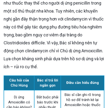
như thuốc thay thế cho người dị ứng penicillin trong
một số thủ thuật nha khoa. Tuy nhiên, các khuyến
nghị gần đây thận trọng hơn với clindamycin vì thuốc
này có thể gây tác dụng phụ đường tiêu hóa nghiêm
trọng, bao gồm nguy cơ viêm đại tràng do
Clostridioides difficile. Vì vậy, Bác sĩ không nên tự
động chọn clindamycin chỉ vì Chú dị ứng Amoxicillin.
Lựa chọn kháng sinh phải dựa trên hồ sơ dị ứng và lợi
ích – rủi ro cụ thể.
Câu hỏi của
Bác sĩ trả lời
Điều cần hiểu đúng
Chú Hùng
ngắn gọn
Bác sĩ cần ghi rõ trong
Dị ứng
Bắt buộc phải
hồ sơ để tránh kê lại
Amoxicillin có
báo trước khi
Amoxicillin hoặc thuốc
cần báo không?
phẫu thuật.