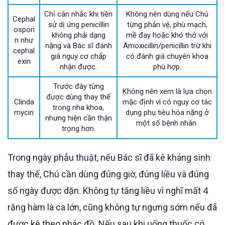
Chỉ cân nhắc khi tiền
Không nên dùng nếu Chú
Cephal
sử dị ứng penicillin
từng phản vệ, phù mạch,
ospori
không phải dạng
mề đay hoặc khó thở với
n như
nặng và Bác sĩ đánh
Amoxicillin/penicillin trừ khi
cephal
giá nguy cơ chấp
có đánh giá chuyên khoa
exin
nhận được.
phù hợp.
Trước đây từng
Không nên xem là lựa chọn
được dùng thay thế
Clinda
mặc định vì có nguy cơ tác
trong nha khoa,
mycin
dụng phụ tiêu hóa nặng ở
nhưng hiện cần thận
một số bệnh nhân.
trọng hơn.
Trong ngày phẫu thuật, nếu Bác sĩ đã kê kháng sinh
thay thế, Chú cần dùng đúng giờ, đúng liều và đúng
số ngày được dặn. Không tự tăng liều vì nghĩ mất 4
răng hàm là ca lớn, cũng không tự ngưng sớm nếu đã
được kê theo phác đồ. Nếu sau khi uống thuốc có