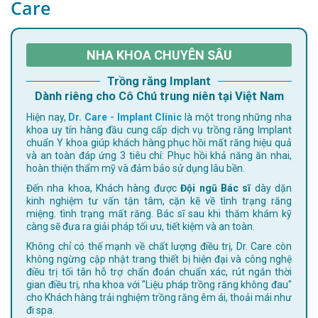
Care
NHA KHOA CHUYÊN SÂU
Trồng răng Implant
Dành riêng cho Cô Chú trung niên tại Việt Nam
Hiện nay,
Dr. Care - Implant Clinic
là một trong những nha
khoa uy tín hàng đầu cung cấp dịch vụ trồng răng Implant
chuẩn Y khoa giúp khách hàng phục hồi mất răng hiệu quả
và an toàn đáp ứng 3 tiêu chí: Phục hồi khả năng ăn nhai,
hoàn thiện thẩm mỹ và đảm bảo sử dụng lâu bền.
Đến nha khoa, Khách hàng được
Đội ngũ Bác sĩ
dày dặn
kinh nghiệm tư vấn tận tâm, cặn kẽ về tình trạng răng
miệng. tình trạng mất răng. Bác sĩ sau khi thăm khám kỹ
càng sẽ đưa ra giải pháp tối ưu, tiết kiệm và an toàn.
Không chỉ có thế mạnh về chất lượng điều trị, Dr. Care còn
không ngừng cập nhật trang thiết bị hiện đại và công nghệ
điều trị tối tân hỗ trợ chẩn đoán chuẩn xác, rút ngắn thời
gian điều trị, nha khoa với "Liệu pháp trồng răng không đau"
cho Khách hàng trải nghiệm trồng răng êm ái, thoải mái như
đi spa.