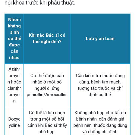
nội khoa trước khi phẫu thuật.
Nhóm
kháng
sinh
Khi nào Bác sĩ có
có thể
Lưu ý an toàn
thể nghĩ đến?
được
cân
nhắc
Azithr
omyci
Có thể được cân
Cần kiểm tra thuốc đang
n hoặc
nhắc ở một số
dùng, bệnh tim mạch,
clarithr
người dị ứng
tương tác thuốc và chỉ
omyci
penicillin/Amoxicillin.
định cụ thể.
n
Có thể là lựa chọn
Không phù hợp cho tất cả
Doxyc
trong một số bối
bệnh nhân; cần đánh giá
ycline
cảnh khi Bác sĩ thấy
bệnh nền, thuốc đang dùng
phù hợp.
và chống chỉ định.