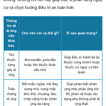
cơ và chọn hướng điều trị an toàn hơn.
Thông
tin về
dị ứng
Chú nên nói cụ thể gì?
Vì sao quan trọng?
cần
khai
báo
Tên
Giúp Bác sĩ tránh kê lại
thuốc
Amoxicillin, penicillin
thuốc cùng nhóm hoặc
từng
hoặc tên thuốc khác
thuốc có nguy cơ liên
gây dị
nếu nhớ.
quan.
ứng
Nổi mẩn, ngứa, mề đay,
Giúp phân biệt phản
Triệu
sưng môi, sưng mặt,
ứng nhẹ, phản ứng tức
chứng
khó thở, choáng, tiêu
thì, phản vệ hoặc tác
dị ứng
chảy nặng hoặc phản
dụng phụ không phải dị
ứng da nặng.
ứng thật.