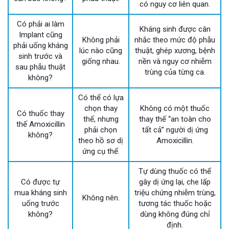
có nguy cơ liên quan.
Có phải ai làm
Kháng sinh được cân
Implant cũng
Không phải
nhắc theo mức độ phẫu
phải uống kháng
lúc nào cũng
thuật, ghép xương, bệnh
sinh trước và
giống nhau.
nền và nguy cơ nhiễm
sau phẫu thuật
trùng của từng ca.
không?
Có thể có lựa
chọn thay
Không có một thuốc
Có thuốc thay
thế, nhưng
thay thế “an toàn cho
thế Amoxicillin
phải chọn
tất cả” người dị ứng
không?
theo hồ sơ dị
Amoxicillin.
ứng cụ thể.
Tự dùng thuốc có thể
Có được tự
gây dị ứng lại, che lấp
mua kháng sinh
triệu chứng nhiễm trùng,
Không nên.
uống trước
tương tác thuốc hoặc
không?
dùng không đúng chỉ
định.