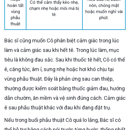
Có thể cảm thấy kéo nhẹ,
hoàn tất
nôn, chóng mặt
chạm nhẹ hoặc môi má bị
vùng
hoặc muốn nghỉ vài
tê.
phẫu
phút.
thuật
Bác sĩ cũng muốn Cô phân biệt cảm giác trong lúc
làm và cảm giác sau khi hết tê. Trong lúc làm, mục
tiêu là không đau sắc. Sau khi thuốc tê hết, Cô có thể
ê, căng tức, âm ỉ, sưng nhẹ hoặc hơi khó chịu tại
vùng phẫu thuật. Đây là phản ứng sau can thiệp,
thường được kiểm soát bằng thuốc giảm đau, hướng
dẫn chườm, ăn mềm và vệ sinh đúng cách. Cảm giác
ê sau phẫu thuật khác với đau khi đang đặt trụ.
Nếu trong buổi phẫu thuật Cô quá lo lắng, Bác sĩ có
thể hỗ trợ bằng cách nói trước từng bước, thống nhất