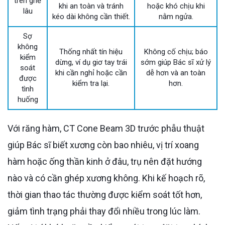
trên ghế
khi an toàn và tránh
hoặc khó chịu khi
lâu
kéo dài không cần thiết.
nằm ngửa.
Sợ
không
Thống nhất tín hiệu
Không cố chịu; báo
kiểm
dừng, ví dụ giơ tay trái
sớm giúp Bác sĩ xử lý
soát
khi cần nghỉ hoặc cần
dễ hơn và an toàn
được
kiểm tra lại.
hơn.
tình
huống
Với răng hàm, CT Cone Beam 3D trước phẫu thuật
giúp Bác sĩ biết xương còn bao nhiêu, vị trí xoang
hàm hoặc ống thần kinh ở đâu, trụ nên đặt hướng
nào và có cần ghép xương không. Khi kế hoạch rõ,
thời gian thao tác thường được kiểm soát tốt hơn,
giảm tình trạng phải thay đổi nhiều trong lúc làm.