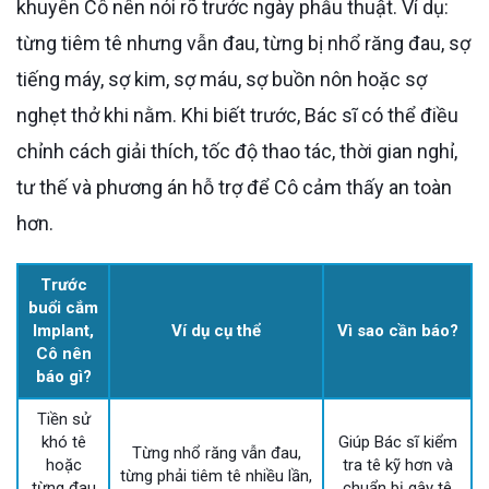
khuyên Cô nên nói rõ trước ngày phẫu thuật. Ví dụ:
từng tiêm tê nhưng vẫn đau, từng bị nhổ răng đau, sợ
tiếng máy, sợ kim, sợ máu, sợ buồn nôn hoặc sợ
nghẹt thở khi nằm. Khi biết trước, Bác sĩ có thể điều
chỉnh cách giải thích, tốc độ thao tác, thời gian nghỉ,
tư thế và phương án hỗ trợ để Cô cảm thấy an toàn
hơn.
Trước
buổi cắm
Implant,
Ví dụ cụ thể
Vì sao cần báo?
Cô nên
báo gì?
Tiền sử
khó tê
Giúp Bác sĩ kiểm
Từng nhổ răng vẫn đau,
hoặc
tra tê kỹ hơn và
từng phải tiêm tê nhiều lần,
từng đau
chuẩn bị gây tê