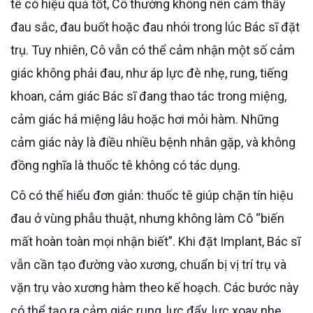
tê có hiệu quả tốt, Cô thường không nên cảm thấy
đau sắc, đau buốt hoặc đau nhói trong lúc Bác sĩ đặt
trụ. Tuy nhiên, Cô vẫn có thể cảm nhận một số cảm
giác không phải đau, như áp lực đè nhẹ, rung, tiếng
khoan, cảm giác Bác sĩ đang thao tác trong miệng,
cảm giác há miệng lâu hoặc hơi mỏi hàm. Những
cảm giác này là điều nhiều bệnh nhân gặp, và không
đồng nghĩa là thuốc tê không có tác dụng.
Cô có thể hiểu đơn giản: thuốc tê giúp chặn tín hiệu
đau ở vùng phẫu thuật, nhưng không làm Cô “biến
mất hoàn toàn mọi nhận biết”. Khi đặt Implant, Bác sĩ
vẫn cần tạo đường vào xương, chuẩn bị vị trí trụ và
vặn trụ vào xương hàm theo kế hoạch. Các bước này
có thể tạo ra cảm giác rung, lực đẩy, lực xoay nhẹ