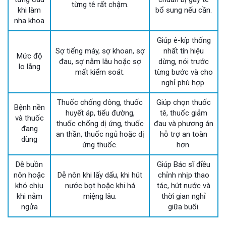
từng tê rất chậm.
khi làm
bổ sung nếu cần.
nha khoa
Giúp ê-kíp thống
Sợ tiếng máy, sợ khoan, sợ
nhất tín hiệu
Mức độ
đau, sợ nằm lâu hoặc sợ
dừng, nói trước
lo lắng
mất kiểm soát.
từng bước và cho
nghỉ phù hợp.
Thuốc chống đông, thuốc
Giúp chọn thuốc
Bệnh nền
huyết áp, tiểu đường,
tê, thuốc giảm
và thuốc
thuốc chống dị ứng, thuốc
đau và phương án
đang
an thần, thuốc ngủ hoặc dị
hỗ trợ an toàn
dùng
ứng thuốc.
hơn.
Dễ buồn
Giúp Bác sĩ điều
nôn hoặc
Dễ nôn khi lấy dấu, khi hút
chỉnh nhịp thao
khó chịu
nước bọt hoặc khi há
tác, hút nước và
khi nằm
miệng lâu.
thời gian nghỉ
ngửa
giữa buổi.