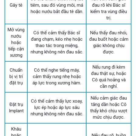
Gây tê
tiêm, sau đó vùng môi, má
đau rõ khi Bác sĩ
hoặc nướu bắt đầu tê dần.
kiểm tra vùng điều
trị.
Mở vùng
Có thể cảm thấy Bác sĩ
Nếu thấy đau nhói,
nướu
đang chạm, kéo nhẹ hoặc
đau buốt hoặc cảm
hoặc
thao tác trong miệng,
giác không chịu
tiếp cận
nhưng không nên đau sắc.
được.
xương
Nếu rung đi kèm
Chuẩn
Có thể nghe tiếng máy,
đau thật sự, hoặc
bị vị trí
cảm thấy rung nhẹ hoặc
Cô quá hoảng và
đặt trụ
áp lực trong xương hàm.
cần nghỉ.
Nếu cảm giác đau
Có thể cảm thấy lực xoay,
Đặt trụ
tăng dần hoặc Cô
lực ép hoặc áp lực sâu
Implant
thấy khó chịu vượt
nhưng không nên đau sắc.
mức chịu được.
Khâu
hoặc
Nếu đau rõ, buồn