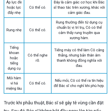
Áp lực đè
Đây là cảm giác cơ học khi Bác
hoặc lực
Có thể có.
sĩ thao tác trên xương, khác với
đẩy nhẹ
cảm giác đau.
Rung thường đến từ dụng cụ
chuẩn bị vị trí trụ, Cô có thể
Rung nhẹ
Có thể có.
cảm thấy rung truyền qua
xương hàm.
Tiếng
Tiếng máy có thể làm Cô căng
khoan
Có thể nghe
thẳng, nhưng bản thân âm
hoặc
rõ.
thanh không đồng nghĩa với
tiếng
đau.
dụng cụ
Mỏi hàm
Nếu mỏi, Cô có thể ra tín hiệu
vì há
Có thể có.
để Bác sĩ cho nghỉ khi phù hợp.
miệng lâu
Trước khi phẫu thuật, Bác sĩ sẽ gây tê vùng cần đặt
trụ. Sau đó, Bác sĩ không bắt đầu ngay lập tức nếu