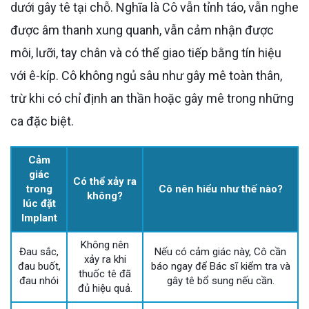
dưới gây tê tại chỗ. Nghĩa là Cô vẫn tỉnh táo, vẫn nghe
được âm thanh xung quanh, vẫn cảm nhận được
môi, lưỡi, tay chân và có thể giao tiếp bằng tín hiệu
với ê-kíp. Cô không ngủ sâu như gây mê toàn thân,
trừ khi có chỉ định an thần hoặc gây mê trong những
ca đặc biệt.
Cảm
giác
Có thể xảy ra
trong
Cô nên hiểu như thế nào?
không?
lúc đặt
Implant
Không nên
Đau sắc,
Nếu có cảm giác này, Cô cần
xảy ra khi
đau buốt,
báo ngay để Bác sĩ kiểm tra và
thuốc tê đã
đau nhói
gây tê bổ sung nếu cần.
đủ hiệu quả.