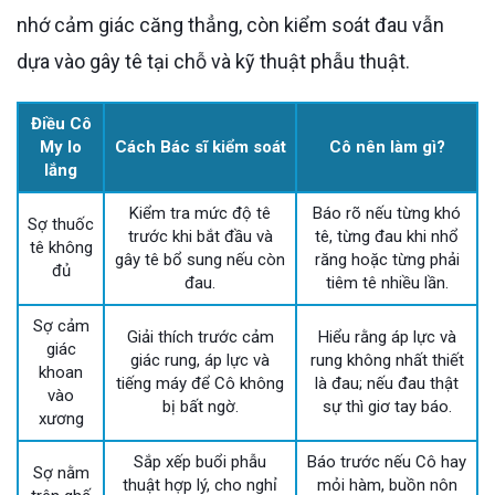
nhớ cảm giác căng thẳng, còn kiểm soát đau vẫn
dựa vào gây tê tại chỗ và kỹ thuật phẫu thuật.
Điều Cô
My lo
Cách Bác sĩ kiểm soát
Cô nên làm gì?
lắng
Kiểm tra mức độ tê
Báo rõ nếu từng khó
Sợ thuốc
trước khi bắt đầu và
tê, từng đau khi nhổ
tê không
gây tê bổ sung nếu còn
răng hoặc từng phải
đủ
đau.
tiêm tê nhiều lần.
Sợ cảm
Giải thích trước cảm
Hiểu rằng áp lực và
giác
giác rung, áp lực và
rung không nhất thiết
khoan
tiếng máy để Cô không
là đau; nếu đau thật
vào
bị bất ngờ.
sự thì giơ tay báo.
xương
Sắp xếp buổi phẫu
Báo trước nếu Cô hay
Sợ nằm
thuật hợp lý, cho nghỉ
mỏi hàm, buồn nôn