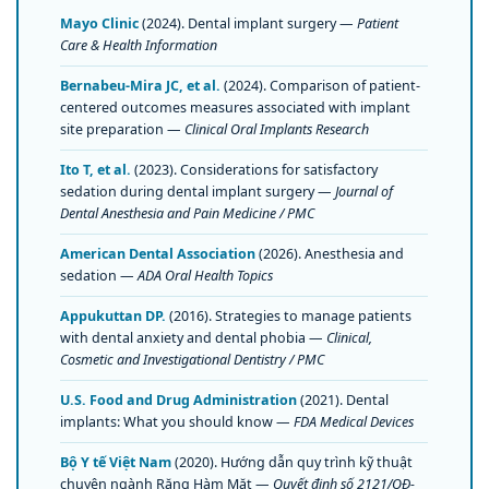
Mayo Clinic
(2024). Dental implant surgery —
Patient
Care & Health Information
Bernabeu-Mira JC, et al.
(2024). Comparison of patient-
centered outcomes measures associated with implant
site preparation —
Clinical Oral Implants Research
Ito T, et al.
(2023). Considerations for satisfactory
sedation during dental implant surgery —
Journal of
Dental Anesthesia and Pain Medicine / PMC
American Dental Association
(2026). Anesthesia and
sedation —
ADA Oral Health Topics
Appukuttan DP.
(2016). Strategies to manage patients
with dental anxiety and dental phobia —
Clinical,
Cosmetic and Investigational Dentistry / PMC
U.S. Food and Drug Administration
(2021). Dental
implants: What you should know —
FDA Medical Devices
Bộ Y tế Việt Nam
(2020). Hướng dẫn quy trình kỹ thuật
chuyên ngành Răng Hàm Mặt —
Quyết định số 2121/QĐ-