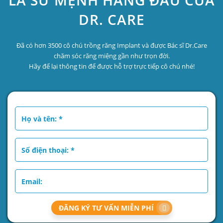
LÀ SỨ MỆNH HÀNG ĐẦU CỦA
DR. CARE
Đã có hơn 3500 cô chú trồng răng Implant và được Bác sĩ Dr.Care
chăm sóc răng miệng gần như trọn đời.
Hãy để lại thông tin để được hỗ trợ trực tiếp cô chú nhé!
ĐĂNG KÝ TƯ VẤN MIỄN PHÍ