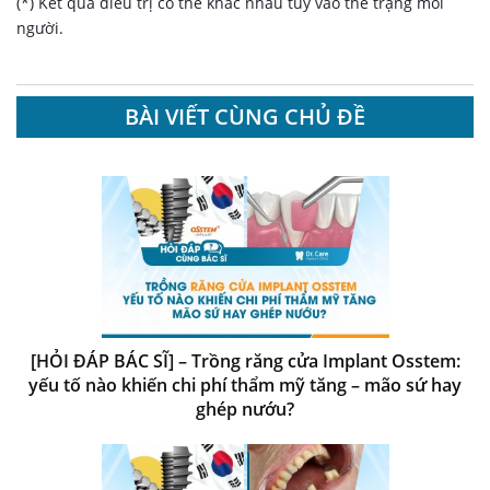
(*) Kết quả điều trị có thể khác nhau tùy vào thể trạng mỗi
người.
BÀI VIẾT CÙNG CHỦ ĐỀ
[HỎI ĐÁP BÁC SĨ] – Trồng răng cửa Implant Osstem:
yếu tố nào khiến chi phí thẩm mỹ tăng – mão sứ hay
ghép nướu?