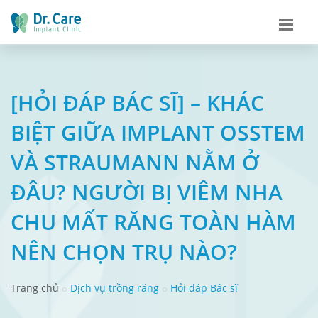
[HỎI ĐÁP BÁC SĨ] – KHÁC
BIỆT GIỮA IMPLANT OSSTEM
VÀ STRAUMANN NẰM Ở
ĐÂU? NGƯỜI BỊ VIÊM NHA
CHU MẤT RĂNG TOÀN HÀM
NÊN CHỌN TRỤ NÀO?
Trang chủ
Dịch vụ trồng răng
Hỏi đáp Bác sĩ