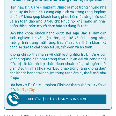
Hiện nay,
Dr. Care - Implant Clinic
là một trong những nha
khoa uy tín hàng đầu cung cấp dịch vụ trồng răng Implant
chuẩn Y khoa giúp khách hàng phục hồi mất răng hiệu quả
và an toàn đáp ứng 3 tiêu chí: Phục hồi khả năng ăn nhai,
hoàn thiện thẩm mỹ và đảm bảo sử dụng lâu bền.
Đến nha khoa, Khách hàng được
Đội ngũ Bác sĩ
dày dặn
kinh nghiệm tư vấn tận tâm, cặn kẽ về tình trạng răng
miệng. tình trạng mất răng. Bác sĩ sau khi thăm khám kỹ
càng sẽ đưa ra giải pháp tối ưu, tiết kiệm và an toàn.
Không chỉ có thế mạnh về chất lượng điều trị, Dr. Care còn
không ngừng cập nhật trang thiết bị hiện đại và công nghệ
điều trị tối tân hỗ trợ chẩn đoán chuẩn xác, rút ngắn thời
gian điều trị, nha khoa với "Liệu pháp trồng răng không đau"
cho Khách hàng trải nghiệm trồng răng êm ái, thoải mái như
đi spa.
Đặt hẹn với Dr. Care - Implant Clinic để thăm khám, tư vấn và
điều trị.
Tại đây
GỌI ĐỂ NHẬN BÁO GIÁ 24/7:
0775 638 910