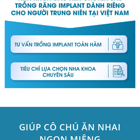
GIÚP CÔ CHÚ ĂN NHAI
NGON MIỆNG