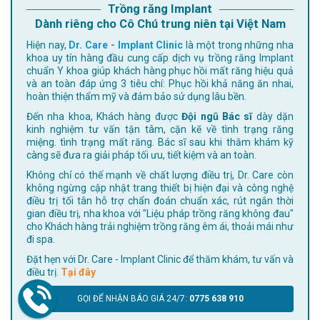
Trồng răng Implant
Dành riêng cho Cô Chú trung niên tại Việt Nam
Hiện nay,
Dr. Care - Implant Clinic
là một trong những nha
khoa uy tín hàng đầu cung cấp dịch vụ trồng răng Implant
chuẩn Y khoa giúp khách hàng phục hồi mất răng hiệu quả
và an toàn đáp ứng 3 tiêu chí: Phục hồi khả năng ăn nhai,
hoàn thiện thẩm mỹ và đảm bảo sử dụng lâu bền.
Đến nha khoa, Khách hàng được
Đội ngũ Bác sĩ
dày dặn
kinh nghiệm tư vấn tận tâm, cặn kẽ về tình trạng răng
miệng. tình trạng mất răng. Bác sĩ sau khi thăm khám kỹ
càng sẽ đưa ra giải pháp tối ưu, tiết kiệm và an toàn.
Không chỉ có thế mạnh về chất lượng điều trị, Dr. Care còn
không ngừng cập nhật trang thiết bị hiện đại và công nghệ
điều trị tối tân hỗ trợ chẩn đoán chuẩn xác, rút ngắn thời
gian điều trị, nha khoa với "Liệu pháp trồng răng không đau"
cho Khách hàng trải nghiệm trồng răng êm ái, thoải mái như
đi spa.
Đặt hẹn với Dr. Care - Implant Clinic để thăm khám, tư vấn và
điều trị.
Tại đây
GỌI ĐỂ NHẬN BÁO GIÁ 24/7:
0775 638 910