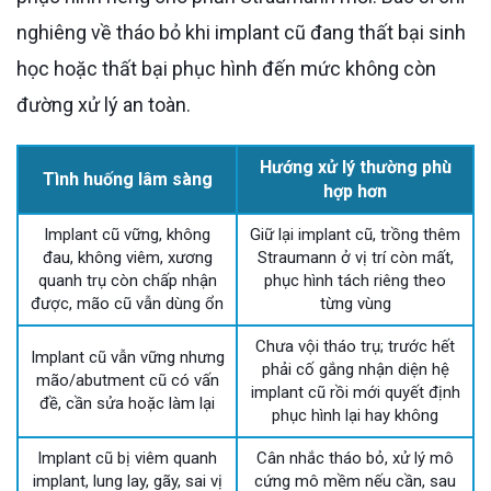
nghiêng về tháo bỏ khi implant cũ đang thất bại sinh
học hoặc thất bại phục hình đến mức không còn
đường xử lý an toàn.
Hướng xử lý thường phù
Tình huống lâm sàng
hợp hơn
Implant cũ vững, không
Giữ lại implant cũ, trồng thêm
đau, không viêm, xương
Straumann ở vị trí còn mất,
quanh trụ còn chấp nhận
phục hình tách riêng theo
được, mão cũ vẫn dùng ổn
từng vùng
Chưa vội tháo trụ; trước hết
Implant cũ vẫn vững nhưng
phải cố gắng nhận diện hệ
mão/abutment cũ có vấn
implant cũ rồi mới quyết định
đề, cần sửa hoặc làm lại
phục hình lại hay không
Implant cũ bị viêm quanh
Cân nhắc tháo bỏ, xử lý mô
implant, lung lay, gãy, sai vị
cứng mô mềm nếu cần, sau