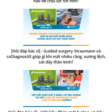
nào để chịu lực tốt hơn?
[Hỏi đáp bác sĩ] - Guided surgery Straumann và
coDiagnostiX giúp gì khi mất nhiều răng, xương lệch,
sát dây thần kinh?