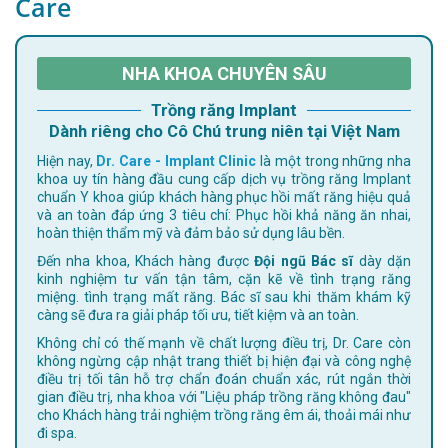
Care
NHA KHOA CHUYÊN SÂU
Trồng răng Implant
Dành riêng cho Cô Chú trung niên tại Việt Nam
Hiện nay,
Dr. Care - Implant Clinic
là một trong những nha
khoa uy tín hàng đầu cung cấp dịch vụ trồng răng Implant
chuẩn Y khoa giúp khách hàng phục hồi mất răng hiệu quả
và an toàn đáp ứng 3 tiêu chí: Phục hồi khả năng ăn nhai,
hoàn thiện thẩm mỹ và đảm bảo sử dụng lâu bền.
Đến nha khoa, Khách hàng được
Đội ngũ Bác sĩ
dày dặn
kinh nghiệm tư vấn tận tâm, cặn kẽ về tình trạng răng
miệng. tình trạng mất răng. Bác sĩ sau khi thăm khám kỹ
càng sẽ đưa ra giải pháp tối ưu, tiết kiệm và an toàn.
Không chỉ có thế mạnh về chất lượng điều trị, Dr. Care còn
không ngừng cập nhật trang thiết bị hiện đại và công nghệ
điều trị tối tân hỗ trợ chẩn đoán chuẩn xác, rút ngắn thời
gian điều trị, nha khoa với "Liệu pháp trồng răng không đau"
cho Khách hàng trải nghiệm trồng răng êm ái, thoải mái như
đi spa.