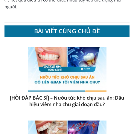
người.
BÀI VIẾT CÙNG CHỦ ĐỀ
[HỎI ĐÁP BÁC SĨ] – Nướu tức khó chịu sau ăn: Dấu
hiệu viêm nha chu giai đoạn đầu?