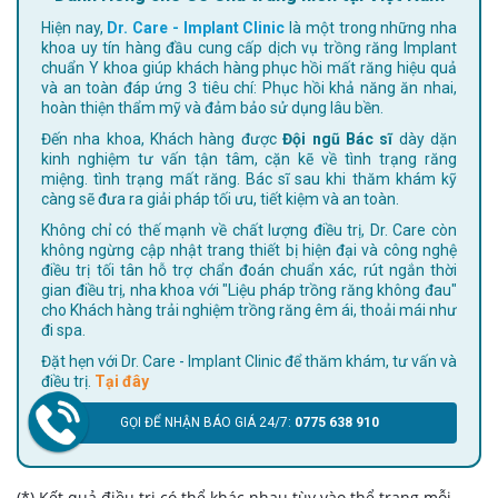
Hiện nay,
Dr. Care - Implant Clinic
là một trong những nha
khoa uy tín hàng đầu cung cấp dịch vụ trồng răng Implant
chuẩn Y khoa giúp khách hàng phục hồi mất răng hiệu quả
và an toàn đáp ứng 3 tiêu chí: Phục hồi khả năng ăn nhai,
hoàn thiện thẩm mỹ và đảm bảo sử dụng lâu bền.
Đến nha khoa, Khách hàng được
Đội ngũ Bác sĩ
dày dặn
kinh nghiệm tư vấn tận tâm, cặn kẽ về tình trạng răng
miệng. tình trạng mất răng. Bác sĩ sau khi thăm khám kỹ
càng sẽ đưa ra giải pháp tối ưu, tiết kiệm và an toàn.
Không chỉ có thế mạnh về chất lượng điều trị, Dr. Care còn
không ngừng cập nhật trang thiết bị hiện đại và công nghệ
điều trị tối tân hỗ trợ chẩn đoán chuẩn xác, rút ngắn thời
gian điều trị, nha khoa với "Liệu pháp trồng răng không đau"
cho Khách hàng trải nghiệm trồng răng êm ái, thoải mái như
đi spa.
Đặt hẹn với Dr. Care - Implant Clinic để thăm khám, tư vấn và
điều trị.
Tại đây
GỌI ĐỂ NHẬN BÁO GIÁ 24/7:
0775 638 910
(*) Kết quả điều trị có thể khác nhau tùy vào thể trạng mỗi