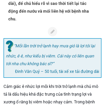
dài), để chú hiểu rõ vì sao thời tiết lại tác
động đến nướu và mối liên hệ với bệnh nha
chu.
“Mỗi lần trời trở lạnh hay mưa gió là lợi tôi lại
nhức, ê ê, như kiểu bị viêm. Cái này có liên quan
tới nha chu không bác sĩ?”
Đinh Văn Quý – 50 tuổi, tài xế xe tải đường dài
Cảm giác ê nhức lợi mỗi khi trời trở lạnh mà chú mô
tả là dấu hiệu khá đặc trưng của tình trạng lợi và
xương ổ răng bị viêm hoặc nhạy cảm. Trong bệnh