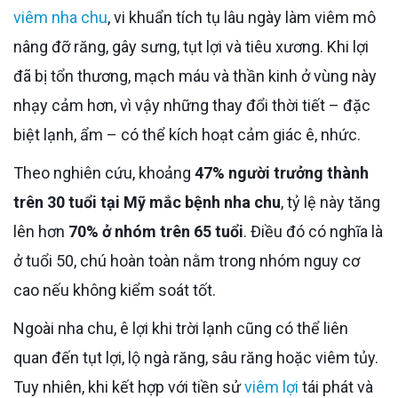
viêm nha chu
, vi khuẩn tích tụ lâu ngày làm viêm mô
nâng đỡ răng, gây sưng, tụt lợi và tiêu xương. Khi lợi
đã bị tổn thương, mạch máu và thần kinh ở vùng này
nhạy cảm hơn, vì vậy những thay đổi thời tiết – đặc
biệt lạnh, ẩm – có thể kích hoạt cảm giác ê, nhức.
Theo nghiên cứu, khoảng
47% người trưởng thành
trên 30 tuổi tại Mỹ mắc bệnh nha chu
, tỷ lệ này tăng
lên hơn
70% ở nhóm trên 65 tuổi
. Điều đó có nghĩa là
ở tuổi 50, chú hoàn toàn nằm trong nhóm nguy cơ
cao nếu không kiểm soát tốt.
Ngoài nha chu, ê lợi khi trời lạnh cũng có thể liên
quan đến tụt lợi, lộ ngà răng, sâu răng hoặc viêm tủy.
Tuy nhiên, khi kết hợp với tiền sử
viêm lợi
tái phát và