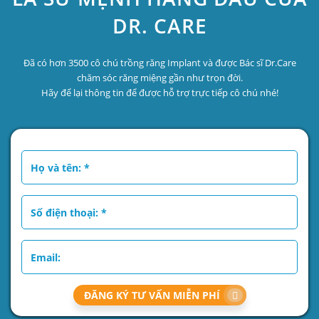
DR. CARE
Đã có hơn 3500 cô chú trồng răng Implant và được Bác sĩ Dr.Care
chăm sóc răng miệng gần như trọn đời.
Hãy để lại thông tin để được hỗ trợ trực tiếp cô chú nhé!
ĐĂNG KÝ TƯ VẤN MIỄN PHÍ