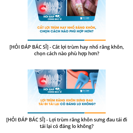
[HỎI ĐÁP BÁC SĨ] - Cắt lợi trùm hay nhổ răng khôn,
chọn cách nào phù hợp hơn?
[HỎI ĐÁP BÁC SĨ] - Lợi trùm răng khôn sưng đau tái đi
tái lại có đáng lo không?