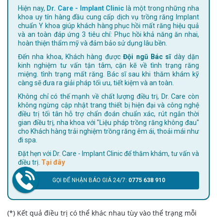
Hiện nay,
Dr. Care - Implant Clinic
là một trong những nha
khoa uy tín hàng đầu cung cấp dịch vụ trồng răng Implant
chuẩn Y khoa giúp khách hàng phục hồi mất răng hiệu quả
và an toàn đáp ứng 3 tiêu chí: Phục hồi khả năng ăn nhai,
hoàn thiện thẩm mỹ và đảm bảo sử dụng lâu bền.
Đến nha khoa, Khách hàng được
Đội ngũ Bác sĩ
dày dặn
kinh nghiệm tư vấn tận tâm, cặn kẽ về tình trạng răng
miệng. tình trạng mất răng. Bác sĩ sau khi thăm khám kỹ
càng sẽ đưa ra giải pháp tối ưu, tiết kiệm và an toàn.
Không chỉ có thế mạnh về chất lượng điều trị, Dr. Care còn
không ngừng cập nhật trang thiết bị hiện đại và công nghệ
điều trị tối tân hỗ trợ chẩn đoán chuẩn xác, rút ngắn thời
gian điều trị, nha khoa với "Liệu pháp trồng răng không đau"
cho Khách hàng trải nghiệm trồng răng êm ái, thoải mái như
đi spa.
Đặt hẹn với Dr. Care - Implant Clinic để thăm khám, tư vấn và
điều trị.
Tại đây
GỌI ĐỂ NHẬN BÁO GIÁ 24/7:
0775 638 910
(*) Kết quả điều trị có thể khác nhau tùy vào thể trạng mỗi