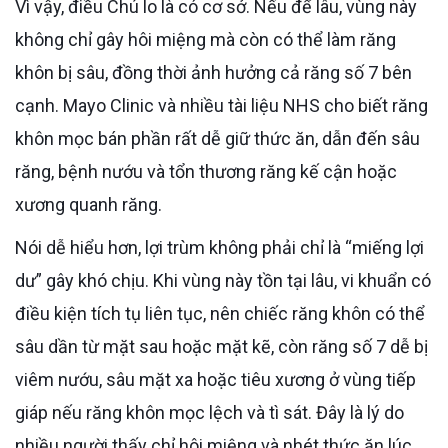
Vì vậy, điều Chú lo là có cơ sở. Nếu để lâu, vùng này
không chỉ gây hôi miệng mà còn có thể làm răng
khôn bị sâu, đồng thời ảnh hưởng cả răng số 7 bên
cạnh. Mayo Clinic và nhiều tài liệu NHS cho biết răng
khôn mọc bán phần rất dễ giữ thức ăn, dẫn đến sâu
răng, bệnh nướu và tổn thương răng kế cận hoặc
xương quanh răng.
Nói dễ hiểu hơn, lợi trùm không phải chỉ là “miếng lợi
dư” gây khó chịu. Khi vùng này tồn tại lâu, vi khuẩn có
điều kiện tích tụ liên tục, nên chiếc răng khôn có thể
sâu dần từ mặt sau hoặc mặt kẽ, còn răng số 7 dễ bị
viêm nướu, sâu mặt xa hoặc tiêu xương ở vùng tiếp
giáp nếu răng khôn mọc lệch và tì sát. Đây là lý do
nhiều người thấy chỉ hôi miệng và nhét thức ăn lúc