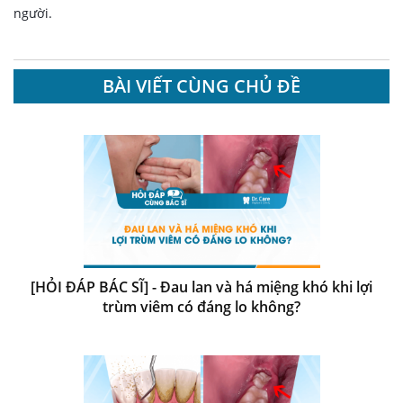
người.
BÀI VIẾT CÙNG CHỦ ĐỀ
[HỎI ĐÁP BÁC SĨ] - Đau lan và há miệng khó khi lợi
trùm viêm có đáng lo không?