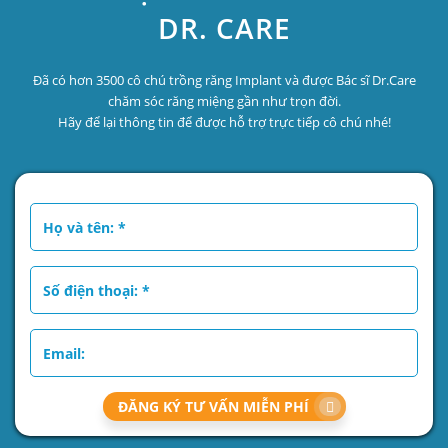
DR. CARE
Đã có hơn 3500 cô chú trồng răng Implant và được Bác sĩ Dr.Care
chăm sóc răng miệng gần như trọn đời.
Hãy để lại thông tin để được hỗ trợ trực tiếp cô chú nhé!
ĐĂNG KÝ TƯ VẤN MIỄN PHÍ