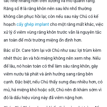
tác nhẹ nhàng hơn trên xương và mô quanh răng.
Răng số 8 là răng khôn nên sau khi nhổ thường
không cần phục hồi lại; còn nếu sau này Chú có kế
hoạch
cấy ghép implant
cho một răng mất khác, việc
xử lý ổ viêm vùng răng khôn trước vẫn là nguyên tắc
an toàn để môi trường miệng ổn định hơn.
Bác sĩ Dr. Care tóm lại với Chú như sau: lợi trùm kèm
nhét thức ăn và hôi miệng không nên xem nhẹ. Nếu
để lâu, nó hoàn toàn có thể làm sâu răng khôn, gây
viêm nướu tái phát và ảnh hưởng sang răng bên
cạnh. Đặc biệt, nếu Chú thấy sưng đau nhiều hơn, có
mủ, há miệng khó hoặc sốt, Chú nên đi khám sớm vì
đó là dấu hiệu vùng này đã viêm nặng hơn.