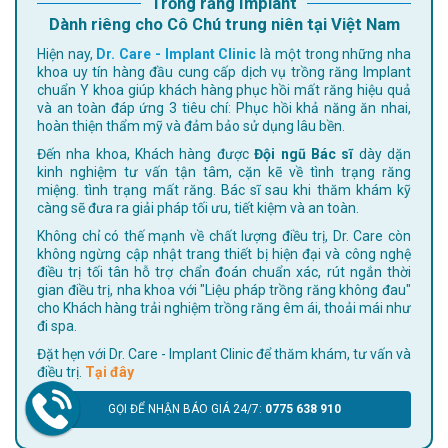
Trồng răng Implant
Dành riêng cho Cô Chú trung niên tại Việt Nam
Hiện nay,
Dr. Care - Implant Clinic
là một trong những nha
khoa uy tín hàng đầu cung cấp dịch vụ trồng răng Implant
chuẩn Y khoa giúp khách hàng phục hồi mất răng hiệu quả
và an toàn đáp ứng 3 tiêu chí: Phục hồi khả năng ăn nhai,
hoàn thiện thẩm mỹ và đảm bảo sử dụng lâu bền.
Đến nha khoa, Khách hàng được
Đội ngũ Bác sĩ
dày dặn
kinh nghiệm tư vấn tận tâm, cặn kẽ về tình trạng răng
miệng. tình trạng mất răng. Bác sĩ sau khi thăm khám kỹ
càng sẽ đưa ra giải pháp tối ưu, tiết kiệm và an toàn.
Không chỉ có thế mạnh về chất lượng điều trị, Dr. Care còn
không ngừng cập nhật trang thiết bị hiện đại và công nghệ
điều trị tối tân hỗ trợ chẩn đoán chuẩn xác, rút ngắn thời
gian điều trị, nha khoa với "Liệu pháp trồng răng không đau"
cho Khách hàng trải nghiệm trồng răng êm ái, thoải mái như
đi spa.
Đặt hẹn với Dr. Care - Implant Clinic để thăm khám, tư vấn và
điều trị.
Tại đây
GỌI ĐỂ NHẬN BÁO GIÁ 24/7:
0775 638 910