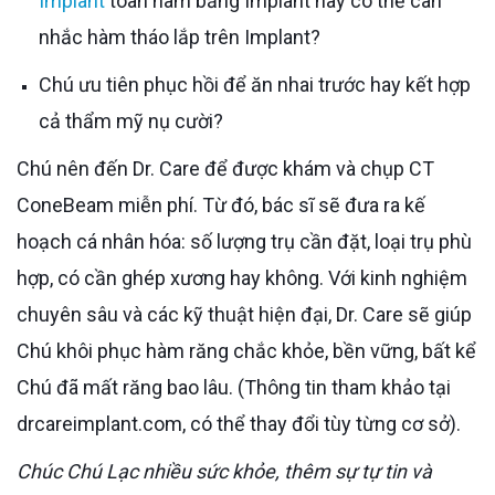
Implant
toàn hàm bằng Implant hay có thể cân
nhắc hàm tháo lắp trên Implant?
Chú ưu tiên phục hồi để ăn nhai trước hay kết hợp
cả thẩm mỹ nụ cười?
Chú nên đến Dr. Care để được khám và chụp CT
ConeBeam miễn phí. Từ đó, bác sĩ sẽ đưa ra kế
hoạch cá nhân hóa: số lượng trụ cần đặt, loại trụ phù
hợp, có cần ghép xương hay không. Với kinh nghiệm
chuyên sâu và các kỹ thuật hiện đại, Dr. Care sẽ giúp
Chú khôi phục hàm răng chắc khỏe, bền vững, bất kể
Chú đã mất răng bao lâu. (Thông tin tham khảo tại
drcareimplant.com, có thể thay đổi tùy từng cơ sở).
Chúc Chú Lạc nhiều sức khỏe, thêm sự tự tin và