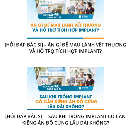
[HỎI ĐÁP BÁC SĨ] – ĂN GÌ ĐỂ MAU LÀNH VẾT THƯƠNG
VÀ HỖ TRỢ TÍCH HỢP IMPLANT?
[HỎI ĐÁP BÁC SĨ] – SAU KHI TRỒNG IMPLANT CÓ CẦN
KIÊNG ĂN ĐỒ CỨNG LÂU DÀI KHÔNG?