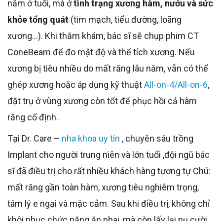
nằm ở tuổi, mà ở
tình trạng xương hàm, nướu và sức
khỏe tổng quát
(tim mạch, tiểu đường, loãng
xương…). Khi thăm khám, bác sĩ sẽ chụp phim CT
ConeBeam để đo mật độ và thể tích xương. Nếu
xương bị tiêu nhiều do mất răng lâu năm, vẫn có thể
ghép xương hoặc áp dụng kỹ thuật
All-on-4/All-on-6
,
đặt trụ ở vùng xương còn tốt để phục hồi cả hàm
răng cố định.
Tại Dr. Care –
nha khoa uy tín
, chuyên sâu trồng
Implant cho người trung niên và lớn tuổi ,đội ngũ bác
sĩ đã điều trị cho rất nhiều khách hàng tương tự Chú:
mất răng gần toàn hàm, xương tiêu nghiêm trọng,
tâm lý e ngại và mặc cảm. Sau khi điều trị, không chỉ
khôi phục chức năng ăn nhai, mà còn lấy lại nụ cười