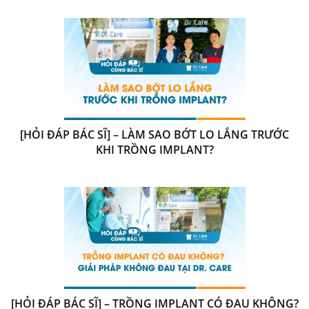
[HỎI ĐÁP BÁC SĨ] – LÀM SAO BỚT LO LẮNG TRƯỚC
KHI TRỒNG IMPLANT?
[HỎI ĐÁP BÁC SĨ] – TRỒNG IMPLANT CÓ ĐAU KHÔNG?