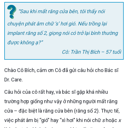
“Sau khi mất răng cửa bên, tôi thấy nói
chuyện phát âm chữ ‘s’ hơi gió. Nếu trồng lại
implant răng số 2, giọng nói có trở lại bình thường
được không ạ?”
Cô: Trần Thị Bích – 57 tuổi
Chào Cô Bích, cảm ơn Cô đã gửi câu hỏi cho Bác sĩ
Dr. Care.
Câu hỏi của cô rất hay, và bác sĩ gặp khá nhiều
trường hợp giống như vậy ở những người mất răng
cửa – đặc biệt là răng cửa bên (răng số 2). Thực tế,
việc phát âm bị “gió” hay “xì hơi” khi nói chữ
s
hoặc
x