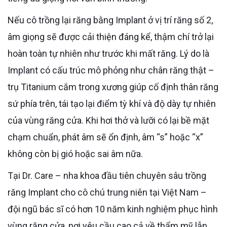
Nếu cô trồng lại răng bằng Implant ở vị trí răng số 2,
âm giọng sẽ được cải thiện đáng kể, thậm chí trở lại
hoàn toàn tự nhiên như trước khi mất răng. Lý do là
Implant có cấu trúc mô phỏng như chân răng thật –
trụ Titanium cắm trong xương giúp cố định thân răng
sứ phía trên, tái tạo lại điểm tỳ khí và độ dày tự nhiên
của vùng răng cửa. Khi hơi thở và lưỡi có lại bề mặt
chạm chuẩn, phát âm sẽ ổn định, âm “s” hoặc “x”
không còn bị gió hoặc sai âm nữa.
Tại Dr. Care – nha khoa đầu tiên chuyên sâu trồng
răng Implant cho cô chú trung niên tại Việt Nam –
đội ngũ bác sĩ có hơn 10 năm kinh nghiệm phục hình
vùng răng cửa, nơi yêu cầu cao cả về thẩm mỹ lẫn