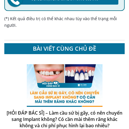
(*) Kết quả điều trị có thể khác nhau tùy vào thể trạng mỗi
người.
BÀI VIẾT CÙNG CHỦ ĐỀ
[HỎI ĐÁP BÁC SĨ] – Làm cầu sứ bị gãy, có nên chuyển
sang Implant không? Có cần mài thêm răng khác
không và chi phí phục hình lại bao nhiêu?