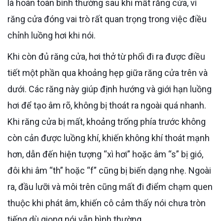
là hoàn toàn bình thường sau khi mất răng cửa, vì
răng cửa đóng vai trò rất quan trọng trong việc điều
chỉnh luồng hơi khi nói.
Khi còn đủ răng cửa, hơi thở từ phổi đi ra được điều
tiết một phần qua khoảng hẹp giữa răng cửa trên và
dưới. Các răng này giúp định hướng và giới hạn luồng
hơi để tạo âm rõ, không bị thoát ra ngoài quá nhanh.
Khi răng cửa bị mất, khoảng trống phía trước không
còn cản được luồng khí, khiến không khí thoát mạnh
hơn, dẫn đến hiện tượng “xì hơi” hoặc âm “s” bị gió,
đôi khi âm “th” hoặc “f” cũng bị biến dạng nhẹ. Ngoài
ra, đầu lưỡi và môi trên cũng mất đi điểm chạm quen
thuộc khi phát âm, khiến cô cảm thấy nói chưa tròn
tiếng dù giọng nói vẫn bình thường.