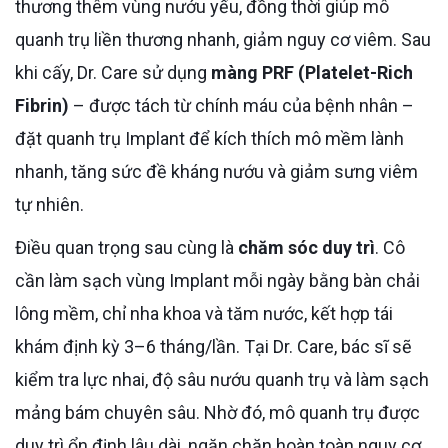
thương thêm vùng nướu yếu, đồng thời giúp mô
quanh trụ liền thương nhanh, giảm nguy cơ viêm. Sau
khi cấy, Dr. Care sử dụng
màng PRF (Platelet-Rich
Fibrin)
– được tách từ chính máu của bệnh nhân –
đặt quanh trụ Implant để kích thích mô mềm lành
nhanh, tăng sức đề kháng nướu và giảm sưng viêm
tự nhiên.
Điều quan trọng sau cùng là
chăm sóc duy trì
. Cô
cần làm sạch vùng Implant mỗi ngày bằng bàn chải
lông mềm, chỉ nha khoa và tăm nước, kết hợp tái
khám định kỳ 3–6 tháng/lần. Tại Dr. Care, bác sĩ sẽ
kiểm tra lực nhai, độ sâu nướu quanh trụ và làm sạch
mảng bám chuyên sâu. Nhờ đó, mô quanh trụ được
duy trì ổn định lâu dài, ngăn chặn hoàn toàn nguy cơ