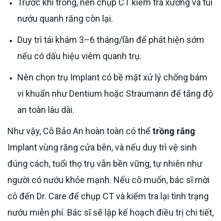
Trước khi trồng, nên chụp CT kiểm tra xương và túi
nướu quanh răng còn lại.
Duy trì tái khám 3–6 tháng/lần để phát hiện sớm
nếu có dấu hiệu viêm quanh trụ.
Nên chọn trụ Implant có bề mặt xử lý chống bám
vi khuẩn như Dentium hoặc Straumann để tăng độ
an toàn lâu dài.
Như vậy, Cô Bảo An hoàn toàn có thể
trồng răng
Implant vùng răng cửa bên, và nếu duy trì vệ sinh
đúng cách, tuổi thọ trụ vẫn bền vững, tự nhiên như
người có nướu khỏe mạnh. Nếu cô muốn, bác sĩ mời
cô đến Dr. Care để chụp CT và kiểm tra lại tình trạng
nướu miễn phí. Bác sĩ sẽ lập kế hoạch điều trị chi tiết,