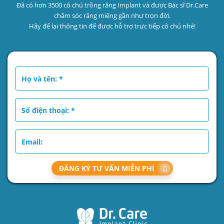
Đã có hơn 3500 cô chú trồng răng Implant và được Bác sĩ Dr.Care
chăm sóc răng miệng gần như trọn đời.
Hãy để lại thông tin để được hỗ trợ trực tiếp cô chú nhé!
ĐĂNG KÝ TƯ VẤN MIỄN PHÍ