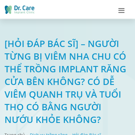
[HỎI ĐÁP BÁC SĨ] – NGƯỜI
TỪNG BỊ VIÊM NHA CHU CÓ
THỂ TRỒNG IMPLANT RĂNG
CỬA BÊN KHÔNG? CÓ DỄ
VIÊM QUANH TRỤ VÀ TUỔI
THỌ CÓ BẰNG NGƯỜI
NƯỚU KHỎE KHÔNG?
Trang chủ
Dịch vụ trồng răng
Hỏi đáp Bác sĩ