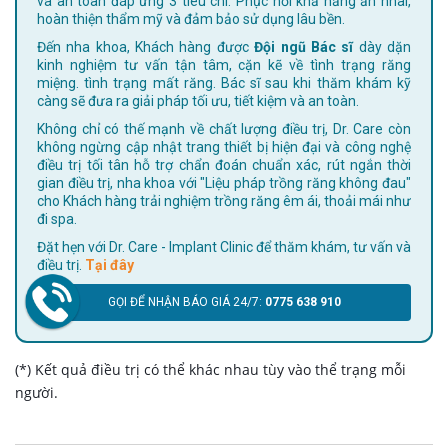
và an toàn đáp ứng 3 tiêu chí: Phục hồi khả năng ăn nhai,
hoàn thiện thẩm mỹ và đảm bảo sử dụng lâu bền.
Đến nha khoa, Khách hàng được
Đội ngũ Bác sĩ
dày dặn
kinh nghiệm tư vấn tận tâm, cặn kẽ về tình trạng răng
miệng. tình trạng mất răng. Bác sĩ sau khi thăm khám kỹ
càng sẽ đưa ra giải pháp tối ưu, tiết kiệm và an toàn.
Không chỉ có thế mạnh về chất lượng điều trị, Dr. Care còn
không ngừng cập nhật trang thiết bị hiện đại và công nghệ
điều trị tối tân hỗ trợ chẩn đoán chuẩn xác, rút ngắn thời
gian điều trị, nha khoa với "Liệu pháp trồng răng không đau"
cho Khách hàng trải nghiệm trồng răng êm ái, thoải mái như
đi spa.
Đặt hẹn với Dr. Care - Implant Clinic để thăm khám, tư vấn và
điều trị.
Tại đây
GỌI ĐỂ NHẬN BÁO GIÁ 24/7:
0775 638 910
(*) Kết quả điều trị có thể khác nhau tùy vào thể trạng mỗi
người.