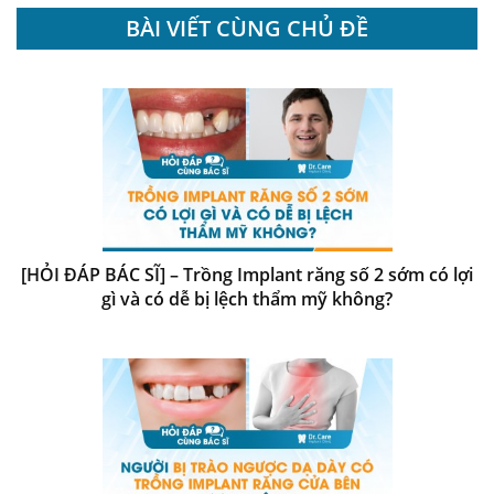
BÀI VIẾT CÙNG CHỦ ĐỀ
[HỎI ĐÁP BÁC SĨ] – Trồng Implant răng số 2 sớm có lợi
gì và có dễ bị lệch thẩm mỹ không?