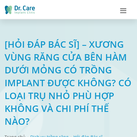
[HỎI ĐÁP BÁC SĨ] – XƯƠNG
VÙNG RĂNG CỬA BÊN HÀM
DƯỚI MỎNG CÓ TRỒNG
IMPLANT ĐƯỢC KHÔNG? CÓ
LOẠI TRỤ NHỎ PHÙ HỢP
KHÔNG VÀ CHI PHÍ THẾ
NÀO?
Trang chủ
Dịch vụ trồng răng
Hỏi đáp Bác sĩ