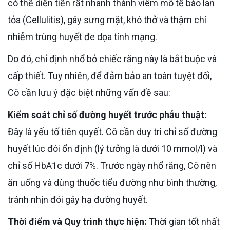
có thể diễn tiến rất nhanh thành viêm mô tế bào lan
tỏa (Cellulitis), gây sưng mặt, khó thở và thậm chí
nhiễm trùng huyết đe dọa tính mạng.
Do đó, chỉ định nhổ bỏ chiếc răng này là bắt buộc và
cấp thiết. Tuy nhiên, để đảm bảo an toàn tuyệt đối,
Cô cần lưu ý đặc biệt những vấn đề sau:
Kiểm soát chỉ số đường huyết trước phẫu thuật:
Đây là yếu tố tiên quyết. Cô cần duy trì chỉ số đường
huyết lúc đói ổn định (lý tưởng là dưới 10 mmol/l) và
chỉ số HbA1c dưới 7%. Trước ngày nhổ răng, Cô nên
ăn uống và dùng thuốc tiểu đường như bình thường,
tránh nhịn đói gây hạ đường huyết.
Thời điểm và Quy trình thực hiện:
Thời gian tốt nhất