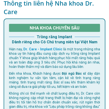
Thông tin liên hệ Nha khoa Dr.
Care
NHA KHOA CHUYÊN SÂU
Trồng răng Implant
Dành riêng cho Cô Chú trung niên tại Việt Nam
Hiện nay,
Dr. Care - Implant Clinic
là một trong những nha
khoa uy tín hàng đầu cung cấp dịch vụ trồng răng Implant
chuẩn Y khoa giúp khách hàng phục hồi mất răng hiệu quả
và an toàn đáp ứng 3 tiêu chí: Phục hồi khả năng ăn nhai,
hoàn thiện thẩm mỹ và đảm bảo sử dụng lâu bền.
Đến nha khoa, Khách hàng được
Đội ngũ Bác sĩ
dày dặn
kinh nghiệm tư vấn tận tâm, cặn kẽ về tình trạng răng
miệng. tình trạng mất răng. Bác sĩ sau khi thăm khám kỹ
càng sẽ đưa ra giải pháp tối ưu, tiết kiệm và an toàn.
Không chỉ có thế mạnh về chất lượng điều trị, Dr. Care còn
không ngừng cập nhật trang thiết bị hiện đại và công nghệ
điều trị tối tân hỗ trợ chẩn đoán chuẩn xác, rút ngắn thời
gian điều trị, nha khoa với "Liệu pháp trồng răng không đau"