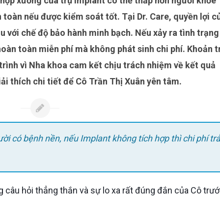
toàn nếu được kiểm soát tốt. Tại Dr. Care, quyền lợi c
u với chế độ bảo hành minh bạch. Nếu xảy ra tình trạng
 hoàn toàn miễn phí mà không phát sinh chi phí. Khoản t
 trình vì Nha khoa cam kết chịu trách nhiệm về kết quả
giải thích chi tiết để Cô Trần Thị Xuân yên tâm.
gười có bệnh nền, nếu Implant không tích hợp thì chi phí tr