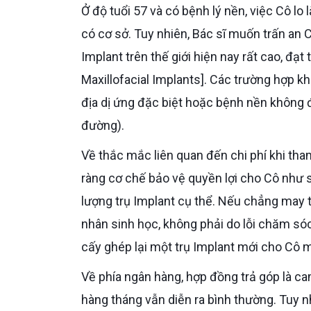
Ở độ tuổi 57 và có bệnh lý nền, việc Cô lo lắng về khả năng trụ Implant không tích hợp xương là hoàn toàn
có cơ sở. Tuy nhiên, Bác sĩ muốn trấn an C
Implant trên thế giới hiện nay rất cao, đạt
Maxillofacial Implants]. Các trường hợp kh
địa dị ứng đặc biệt hoặc bệnh nền không 
đường).
Về thắc mắc liên quan đến chi phí khi th
ràng cơ chế bảo vệ quyền lợi cho Cô như s
lượng trụ Implant cụ thể. Nếu chẳng may t
nhân sinh học, không phải do lỗi chăm só
cấy ghép lại một trụ Implant mới cho Cô 
Về phía ngân hàng, hợp đồng trả góp là cam kết thanh toán giữa chủ thẻ và ngân hàng nên việc đóng phí
hàng tháng vẫn diễn ra bình thường. Tuy nhi