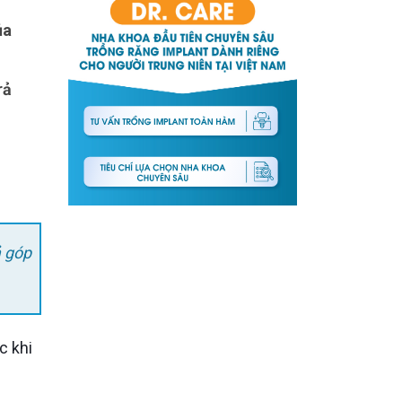
ủa
rả
ả góp