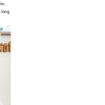
iểm
 lỏng