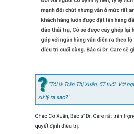
Đối với người có bệnh lý nền, tỷ lệ tích hợp xương của trụ Implant có thể thấp hơn người khỏe
mạnh đôi chút nhưng vẫn ở mức rất an 
khách hàng luôn được đặt lên hàng đầ
đào thải trụ, Cô sẽ được cấy ghép lại
góp với ngân hàng vẫn diễn ra theo lộ
điều trị cuối cùng. Bác sĩ Dr. Care sẽ 
“Tôi là Trần Thị Xuân, 57 tuổi. Với n
xử lý ra sao?”
Chào Cô Xuân, Bác sĩ Dr. Care rất trân trọng câu hỏi thẳng thắn và sự lo xa rất đúng đắn của Cô trước khi
quyết định điều trị.