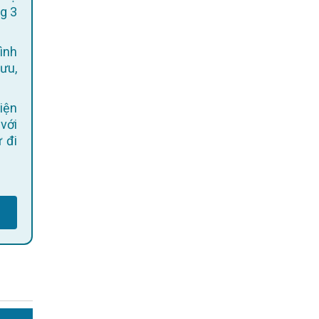
g 3
ình
 ưu,
 với
 đi