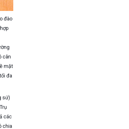
 hợp
ường
ô cân
bề mặt
tối đa
Trụ
ả các
ô chia