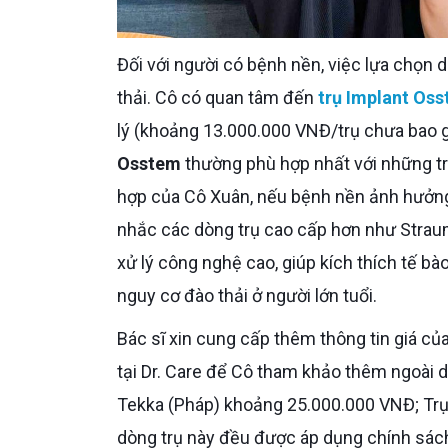
Đối với người có bệnh nền, việc lựa chọn dòng trụ phù hợp đóng vai trò then chốt để ngăn ngừa rủi ro đào
thải. Cô có quan tâm đến
trụ Implant Os
lý (khoảng 13.000.000 VNĐ/trụ chưa bao g
Osstem
thường phù hợp nhất với những tr
hợp của Cô Xuân, nếu bệnh nền ảnh hưởng
nhắc các dòng trụ cao cấp hơn như Strau
xử lý công nghệ cao, giúp kích thích tế bà
nguy cơ đào thải ở người lớn tuổi.
Bác sĩ xin cung cấp thêm thông tin giá của một số dòng trụ Implant (chưa bao gồm khớp nối và răng sứ)
tại Dr. Care để Cô tham khảo thêm ngoài
Tekka (Pháp) khoảng 25.000.000 VNĐ; Trụ
dòng trụ này đều được áp dụng chính sách 