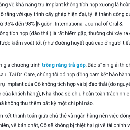
ô rằng với quy trình cấy ghép hiện đại, tỷ lệ thành công c
 từ 95% đến 98% [Nguồn: International Journal of Oral &
ông tích hợp (đào thải) là rất hiếm gặp, thường chỉ xảy ra
được kiểm soát tốt (như đường huyết quá cao ở người tiể
am gia chương trình
trồng răng trả góp
, Bác sĩ xin giải thíc
au. Tại Dr. Care, chúng tôi có hợp đồng cam kết bảo hàn
rụ Implant của Cô không tích hợp và bị đào thải (do nguy
c của khách hàng), Nha khoa sẽ chịu hoàn toàn trách nhi
mà không thu thêm bất kỳ một chi phí nào.
ên, về bản chất, Cô sẽ không bị thiệt hại gì về tài chính v