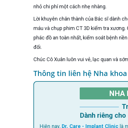
nhỏ chi phí một cách nhẹ nhàng.
Lời khuyên chân thành của Bác sĩ dành cho Cô Xuân lúc này là hãy đến Nha khoa để được xét nghiệm
máu và chụp phim CT 3D kiểm tra xương. C
phác đồ an toàn nhất, kiểm soát bệnh nền
đối.
Chúc Cô Xuân luôn vui vẻ, lạc quan và s
Thông tin liên hệ Nha khoa
NHA 
Dành riêng cho
Hiện nay,
Dr. Care - Implant Clinic
là m