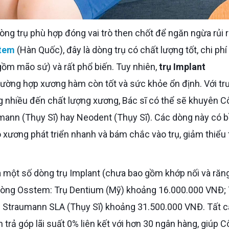
stem
(Hàn Quốc), đây là dòng trụ có chất lượng tốt, chi phí
ồm mão sứ) và rất phổ biến. Tuy nhiên,
trụ Implant
ường hợp xương hàm còn tốt và sức khỏe ổn định. Với tr
 nhiều đến chất lượng xương, Bác sĩ có thể sẽ khuyên C
mann (Thụy Sĩ) hay Neodent (Thụy Sĩ). Các dòng này có 
o xương phát triển nhanh và bám chắc vào trụ, giảm thiểu 
 dòng Osstem: Trụ Dentium (Mỹ) khoảng 16.000.000 VNĐ; 
 Straumann SLA (Thụy Sĩ) khoảng 31.500.000 VNĐ. Tất c
trả góp lãi suất 0% liên kết với hơn 30 ngân hàng, giúp C