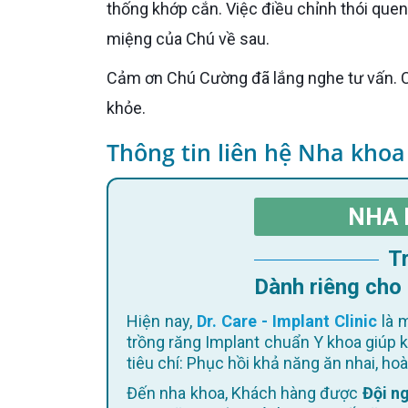
thống khớp cắn. Việc điều chỉnh thói quen
miệng của Chú về sau.
Cảm ơn Chú Cường đã lắng nghe tư vấn. Chúc Chú sớm ổn định thói quen ăn nhai và có nụ cười chắc
khỏe.
Thông tin liên hệ Nha khoa
NHA 
Dành riêng cho
Hiện nay,
Dr. Care - Implant Clinic
là m
trồng răng Implant chuẩn Y khoa giúp 
tiêu chí: Phục hồi khả năng ăn nhai, h
Đến nha khoa, Khách hàng được
Đội ng