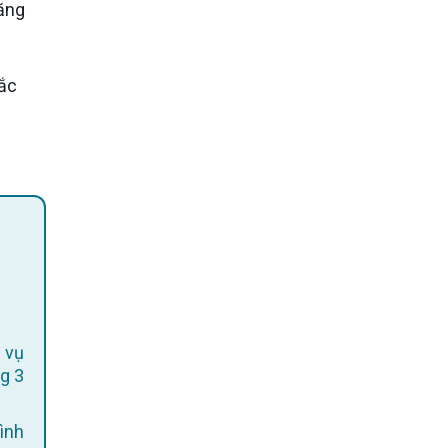
răng
 vụ
g 3
ình