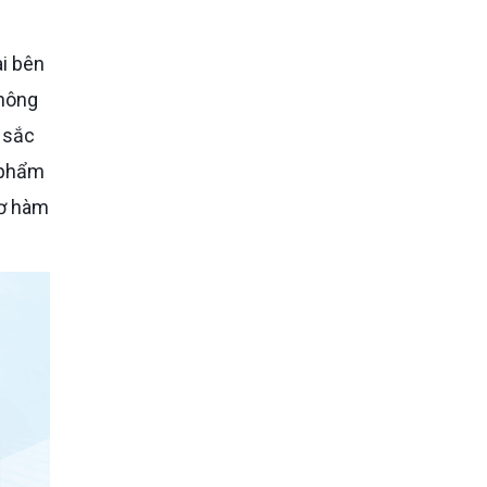
không
c sắc
 phẩm
cơ hàm