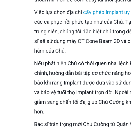
Việc lựa chọn địa chỉ
cấy ghép Implant uy
các ca phục hồi phức tạp như của Chú. Tạ
trung niên, chúng tôi đặc biệt chú trọng đ
sĩ sẽ sử dụng máy CT Cone Beam 3D và các
hàm của Chú.
Nếu phát hiện Chú có thói quen nhai lệch hoặc rối loạn khớp thái dương hàm, Bác sĩ sẽ có phác đồ điều
chỉnh, hướng dẫn bài tập cơ chức năng ho
bảo khi răng Implant được đưa vào sử dụn
và bảo vệ tuổi thọ Implant trọn đời. Ngoài
giảm sang chấn tối đa, giúp Chú Cường khô
hơn.
Bác sĩ trân trọng mời Chú Cường từ Quận 9 sang Dr. Care để được thăm khám và kiểm tra kỹ lưỡng hệ