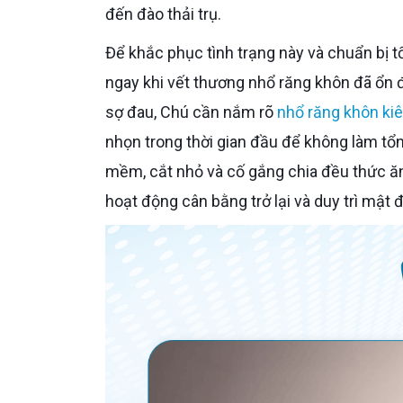
đến đào thải trụ.
Để khắc phục tình trạng này và chuẩn bị tốt nhất cho việc trồng răng, Chú cần tập ăn nhai lại đều hai bên
ngay khi vết thương nhổ răng khôn đã ổn 
sợ đau, Chú cần nắm rõ
nhổ răng khôn kiê
nhọn trong thời gian đầu để không làm t
mềm, cắt nhỏ và cố gắng chia đều thức ăn
hoạt động cân bằng trở lại và duy trì mật