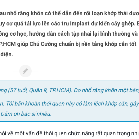
y cơ quá tải lực lên các trụ Implant dự kiến cấy ghép. 
ởng cơ học, hướng dẫn cách tập nhai lại bình thường và
 TP.HCM giúp Chú Cường chuẩn bị nền tảng khớp cắn tốt
diện.
ng (57 tuổi, Quận 9, TP.HCM). Do nhổ răng khôn một bên,
ần. Tôi băn khoăn thói quen này có làm lệch khớp cắn, gây
. Cảm ơn bác sĩ nhiều.