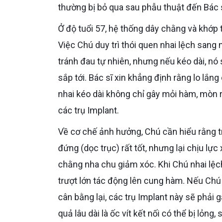
thường bị bỏ qua sau phẫu thuật đến Bác s
Ở độ tuổi 57, hệ thống dây chằng và khớp thái dương hàm không còn độ đàn hồi linh hoạt như thời trẻ.
Việc Chú duy trì thói quen nhai lệch sang
tránh đau tự nhiên, nhưng nếu kéo dài, nó
sắp tới. Bác sĩ xin khẳng định rằng lo lắ
nhai kéo dài không chỉ gây mỏi hàm, mòn
các trụ Implant.
Về cơ chế ảnh hưởng, Chú cần hiểu rằng trụ Implant được thiết kế để chịu lực nén theo phương thẳng
đứng (dọc trục) rất tốt, nhưng lại chịu lự
chằng nha chu giảm xóc. Khi Chú nhai lệc
trượt lớn tác động lên cung hàm. Nếu Chú
cân bằng lại, các trụ Implant này sẽ phải 
quả lâu dài là ốc vít kết nối có thể bị lỏn