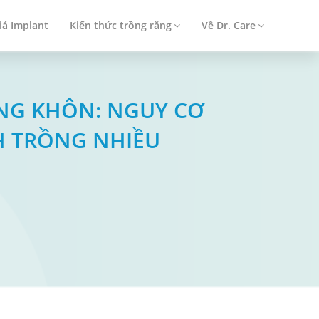
iá Implant
Kiến thức trồng răng
Về Dr. Care
ĂNG KHÔN: NGUY CƠ
H TRỒNG NHIỀU