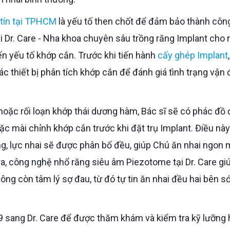
 tín tại TPHCM
là yếu tố then chốt để đảm bảo thành côn
i Dr. Care - Nha khoa chuyên sâu trồng răng Implant cho 
ến yếu tố khớp cắn. Trước khi tiến hành
cấy ghép Implant
 thiết bị phân tích khớp cắn để đánh giá tình trạng vận
ặc mài chỉnh khớp cắn trước khi đặt trụ Implant. Điều n
g, lực nhai sẽ được phân bố đều, giúp Chú ăn nhai ngon 
 ra, công nghệ nhổ răng siêu âm Piezotome tại Dr. Care gi
ng còn tâm lý sợ đau, từ đó tự tin ăn nhai đều hai bên 