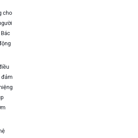
g cho
người
, Bác
 động
ày đảm
miệng
úp
sớm