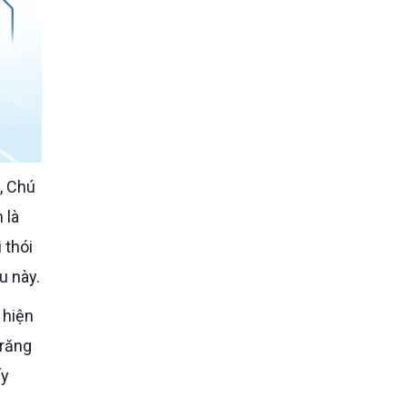
 là
 thói
u này.
 hiện
 răng
ấy