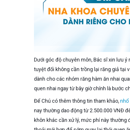
Dưới góc độ chuyên môn, Bác sĩ xin lưu ý rằng răng khôn là răng dư thừa chức năng. Sau khi nhổ bỏ, Chú
tuyệt đối không cần trồng lại răng giả tại 
dành cho các nhóm răng hàm ăn nhai quan t
quen nhai ngay từ bây giờ chính là bước c
Để Chú có thêm thông tin tham khảo,
nhổ 
nay thường dao động từ 2.500.000 VNĐ đế
khôn khác cần xử lý, mức phí này thường
thoải mái hơn để sớm quay lại thói quen ă