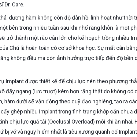
ĩ Dr. Care.
 một bên trong nhiều tuần sau khi nhổ răng khôn là một p
 sẽ trở thành một rào cản lớn cho kế hoạch trồng nhiều Im
ng của Chú là hoàn toàn có cơ sở khoa học. Sự mất cân bằn
 răng không đều mà còn ảnh hưởng trực tiếp đến độ bền 
c xô đẩy ngang (lực trượt) kém hơn răng thật do không có 
h, hàm dưới sẽ vận động theo quỹ đạo nghiêng, tạo ra các
 cấy ghép nhiều Implant trong tình trạng khớp cắn chưa 
gánh chịu lực quá tải (Occlusal Overload) mỗi khi ăn nhai.
g, sứ bị vỡ và nguy hiểm nhất là tiêu xương quanh cổ Implan