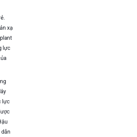
hản xạ
plant
g lực
của
dây
 lực
được
 Hậu
t dẫn