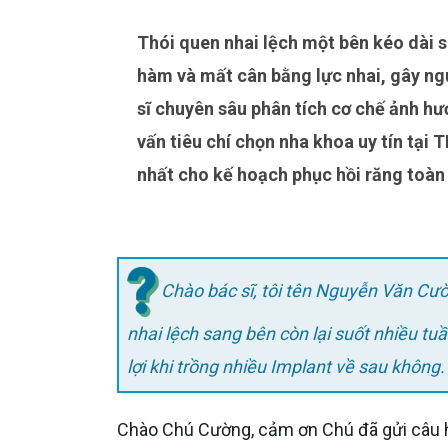
Thói quen nhai lệch một bên kéo dài sau nhổ răng khôn có thể dẫn đến rối loạn khớp thái dương
hàm và mất cân bằng lực nhai, gây ngu
sĩ chuyên sâu phân tích cơ chế ảnh hư
vấn tiêu chí chọn nha khoa uy tín tại
nhất cho kế hoạch phục hồi răng toàn 
Chào bác sĩ, tôi tên Nguyễn Văn Cườ
nhai lệch sang bên còn lại suốt nhiều tu
lợi khi trồng nhiều Implant về sau không
Chào Chú Cường, cảm ơn Chú đã gửi câu hỏi về một vấn đề thói quen chức năng rất quan trọng nhưng