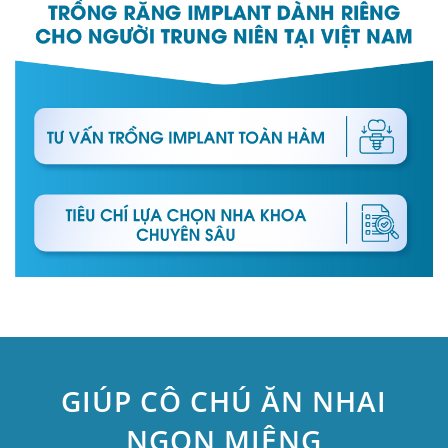
GIÚP CÔ CHÚ ĂN NHAI
NGON MIỆNG