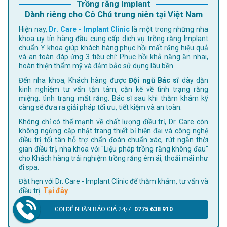
Trồng răng Implant
Dành riêng cho Cô Chú trung niên tại Việt Nam
Hiện nay,
Dr. Care - Implant Clinic
là một trong những nha
khoa uy tín hàng đầu cung cấp dịch vụ trồng răng Implant
chuẩn Y khoa giúp khách hàng phục hồi mất răng hiệu quả
và an toàn đáp ứng 3 tiêu chí: Phục hồi khả năng ăn nhai,
hoàn thiện thẩm mỹ và đảm bảo sử dụng lâu bền.
Đến nha khoa, Khách hàng được
Đội ngũ Bác sĩ
dày dặn
kinh nghiệm tư vấn tận tâm, cặn kẽ về tình trạng răng
miệng. tình trạng mất răng. Bác sĩ sau khi thăm khám kỹ
càng sẽ đưa ra giải pháp tối ưu, tiết kiệm và an toàn.
Không chỉ có thế mạnh về chất lượng điều trị, Dr. Care còn
không ngừng cập nhật trang thiết bị hiện đại và công nghệ
điều trị tối tân hỗ trợ chẩn đoán chuẩn xác, rút ngắn thời
gian điều trị, nha khoa với "Liệu pháp trồng răng không đau"
cho Khách hàng trải nghiệm trồng răng êm ái, thoải mái như
đi spa.
Đặt hẹn với Dr. Care - Implant Clinic để thăm khám, tư vấn và
điều trị.
Tại đây
GỌI ĐỂ NHẬN BÁO GIÁ 24/7:
0775 638 910