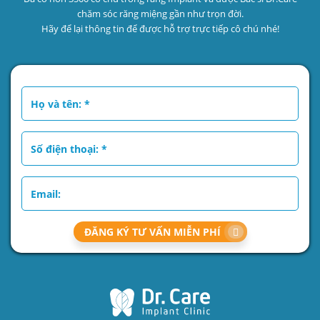
chăm sóc răng miệng gần như trọn đời.
Hãy để lại thông tin để được hỗ trợ trực tiếp cô chú nhé!
ĐĂNG KÝ TƯ VẤN MIỄN PHÍ