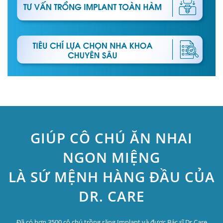
GIÚP CÔ CHÚ ĂN NHAI
NGON MIỆNG
LÀ SỨ MỆNH HÀNG ĐẦU CỦA
DR. CARE
Đã có hơn 3500 cô chú trồng răng Implant và được Bác sĩ Dr.Care