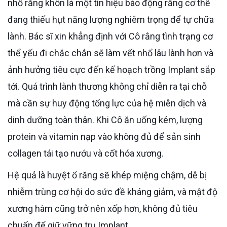
nhổ răng khôn là một tín hiệu báo động rằng cơ thể
đang thiếu hụt năng lượng nghiêm trọng để tự chữa
lành. Bác sĩ xin khẳng định với Cô rằng tình trạng cơ
thể yếu đi chắc chắn sẽ làm vết nhổ lâu lành hơn và
ảnh hưởng tiêu cực đến kế hoạch trồng Implant sắp
tới. Quá trình lành thương không chỉ diễn ra tại chỗ
mà cần sự huy động tổng lực của hệ miễn dịch và
dinh dưỡng toàn thân. Khi Cô ăn uống kém, lượng
protein và vitamin nạp vào không đủ để sản sinh
collagen tái tạo nướu và cốt hóa xương.
Hệ quả là huyệt ổ răng sẽ khép miệng chậm, dễ bị
nhiễm trùng cơ hội do sức đề kháng giảm, và mật độ
xương hàm cũng trở nên xốp hơn, không đủ tiêu
chuẩn để giữ vững trụ Implant.