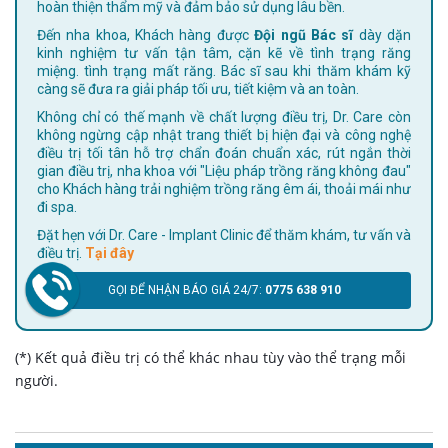
hoàn thiện thẩm mỹ và đảm bảo sử dụng lâu bền.
Đến nha khoa, Khách hàng được
Đội ngũ Bác sĩ
dày dặn
kinh nghiệm tư vấn tận tâm, cặn kẽ về tình trạng răng
miệng. tình trạng mất răng. Bác sĩ sau khi thăm khám kỹ
càng sẽ đưa ra giải pháp tối ưu, tiết kiệm và an toàn.
Không chỉ có thế mạnh về chất lượng điều trị, Dr. Care còn
không ngừng cập nhật trang thiết bị hiện đại và công nghệ
điều trị tối tân hỗ trợ chẩn đoán chuẩn xác, rút ngắn thời
gian điều trị, nha khoa với "Liệu pháp trồng răng không đau"
cho Khách hàng trải nghiệm trồng răng êm ái, thoải mái như
đi spa.
Đặt hẹn với Dr. Care - Implant Clinic để thăm khám, tư vấn và
điều trị.
Tại đây
GỌI ĐỂ NHẬN BÁO GIÁ 24/7:
0775 638 910
(*) Kết quả điều trị có thể khác nhau tùy vào thể trạng mỗi
người.