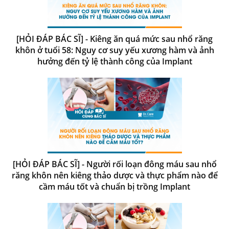
[HỎI ĐÁP BÁC SĨ] - Kiêng ăn quá mức sau nhổ răng
khôn ở tuổi 58: Nguy cơ suy yếu xương hàm và ảnh
hưởng đến tỷ lệ thành công của Implant
[HỎI ĐÁP BÁC SĨ] - Người rối loạn đông máu sau nhổ
răng khôn nên kiêng thảo dược và thực phẩm nào để
cầm máu tốt và chuẩn bị trồng Implant