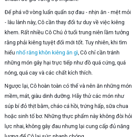
Để phá vỡ vòng luẩn quẩn sợ đau - nhịn ăn - mệt mỏi
- lâu lành này, Cô cần thay đổi tư duy về việc kiêng
khem. Rất nhiều Cô Chú ở tuổi trung niên lầm tưởng
rằng phải kiêng tuyệt đối mới tốt. Tuy nhiên, khi tìm
hiểu
nhổ răng khôn kiêng ăn gì
, Cô chỉ cần tránh
những món gây hại trực tiếp như đồ quá cứng, quá
nóng, quá cay và các chất kích thích.
Ngược lại, Cô hoàn toàn có thể và nên ăn những món
mềm, mát, giàu dinh dưỡng. Hãy thử các món như
súp bí đỏ thịt bằm, cháo cá hồi, trứng hấp, sữa chua
hoặc sinh tố bơ. Những thực phẩm này không đòi hỏi
lực nhai, không gây đau nhưng lại cung cấp đủ năng
lượng để Cô lại sức nhanh chóng.