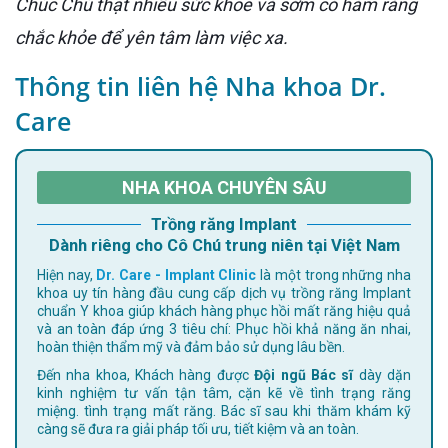
Chúc Chú thật nhiều sức khỏe và sớm có hàm răng
chắc khỏe để yên tâm làm việc xa.
Thông tin liên hệ Nha khoa Dr.
Care
NHA KHOA CHUYÊN SÂU
Trồng răng Implant
Dành riêng cho Cô Chú trung niên tại Việt Nam
Hiện nay,
Dr. Care - Implant Clinic
là một trong những nha
khoa uy tín hàng đầu cung cấp dịch vụ trồng răng Implant
chuẩn Y khoa giúp khách hàng phục hồi mất răng hiệu quả
và an toàn đáp ứng 3 tiêu chí: Phục hồi khả năng ăn nhai,
hoàn thiện thẩm mỹ và đảm bảo sử dụng lâu bền.
Đến nha khoa, Khách hàng được
Đội ngũ Bác sĩ
dày dặn
kinh nghiệm tư vấn tận tâm, cặn kẽ về tình trạng răng
miệng. tình trạng mất răng. Bác sĩ sau khi thăm khám kỹ
càng sẽ đưa ra giải pháp tối ưu, tiết kiệm và an toàn.