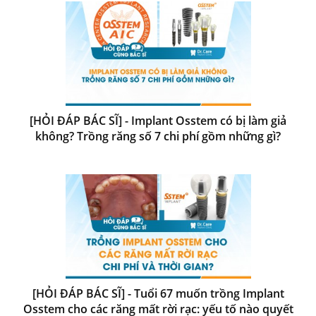
[HỎI ĐÁP BÁC SĨ] - Implant Osstem có bị làm giả
không? Trồng răng số 7 chi phí gồm những gì?
[HỎI ĐÁP BÁC SĨ] - Tuổi 67 muốn trồng Implant
Osstem cho các răng mất rời rạc: yếu tố nào quyết