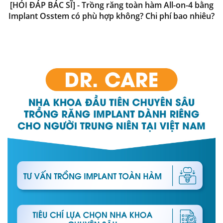
[HỎI ĐÁP BÁC SĨ] - Trồng răng toàn hàm All-on-4 bằng
Implant Osstem có phù hợp không? Chi phí bao nhiêu?