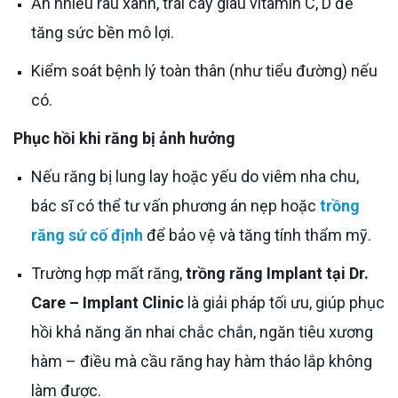
Ăn nhiều rau xanh, trái cây giàu vitamin C, D để
tăng sức bền mô lợi.
Kiểm soát bệnh lý toàn thân (như tiểu đường) nếu
có.
Phục hồi khi răng bị ảnh hưởng
Nếu răng bị lung lay hoặc yếu do viêm nha chu,
bác sĩ có thể tư vấn phương án nẹp hoặc
trồng
răng sứ cố định
để bảo vệ và tăng tính thẩm mỹ.
Trường hợp mất răng,
trồng răng Implant tại Dr.
Care – Implant Clinic
là giải pháp tối ưu, giúp phục
hồi khả năng ăn nhai chắc chắn, ngăn tiêu xương
hàm – điều mà cầu răng hay hàm tháo lắp không
làm được.