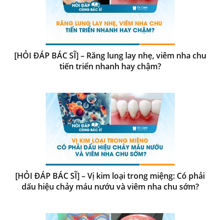
[HỎI ĐÁP BÁC SĨ] – Răng lung lay nhẹ, viêm nha chu
tiến triển nhanh hay chậm?
[HỎI ĐÁP BÁC SĨ] – Vị kim loại trong miệng: Có phải
dấu hiệu chảy máu nướu và viêm nha chu sớm?