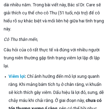
dài nhiều năm. Trong bài viết này, Bác sĩ Dr. Care sẽ
giải thích cụ thể cho cô Thu (51 tuổi, nội trợ) để cô
hiểu rõ sự khác biệt và mối liên hệ giữa hai tình trạng
này.
Cô Thu thân mến,
Câu hỏi của cô rất thực tế và đúng với nhiều người
trung niên thường gặp tình trạng viêm lợi lặp đi lặp
lại.
Viêm lợi
:
Chỉ ảnh hưởng đến mô lợi xung quanh
răng. Khi mảng bám tích tụ ở chân răng, vi khuẩn
sẽ kích thích gây viêm. Dấu hiệu là lợi đỏ, sưng, dễ
chảy máu khi chải răng. Ở giai đoạn này,
chưa có
tổn thương xương ổ răng
, nên có thể hồi phục