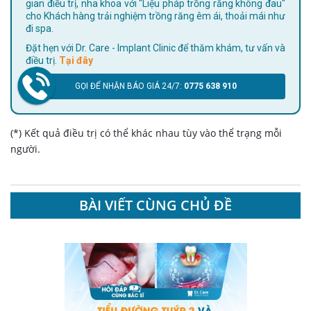
gian điều trị, nha khoa với "Liệu pháp trồng răng không đau"
cho Khách hàng trải nghiệm trồng răng êm ái, thoải mái như
đi spa.
Đặt hẹn với Dr. Care - Implant Clinic để thăm khám, tư vấn và
điều trị.
Tại đây
GỌI ĐỂ NHẬN BÁO GIÁ 24/7:
0775 638 910
(*) Kết quả điều trị có thể khác nhau tùy vào thể trạng mỗi
người.
BÀI VIẾT CÙNG CHỦ ĐỀ