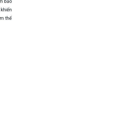
ảm bảo
 khiến
àm thế