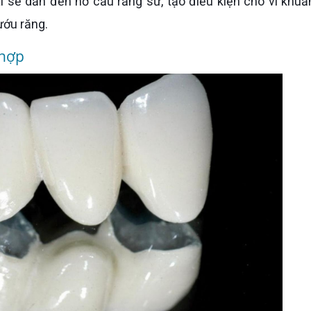
i sẽ dẫn đến hở cầu răng sứ, tạo điều kiện cho vi khu
nướu răng.
 hợp