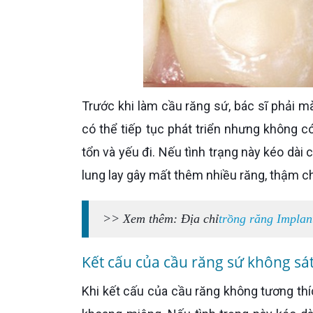
Trước khi làm cầu răng sứ, bác sĩ phải mài cùi răng của 2 chiếc răng kề cận vị trí răng đã mất. Răng chỉ
có thể tiếp tục phát triển nhưng không có
tổn và yếu đi. Nếu tình trạng này kéo dài 
lung lay gây mất thêm nhiều răng, thậm c
>> Xem thêm: Địa chỉ
trồng răng Impla
Kết cấu của cầu răng sứ không sát
Khi kết cấu của cầu răng không tương thích với trụ răng sẽ dễ bị chịu tác động bởi môi trường axit trong