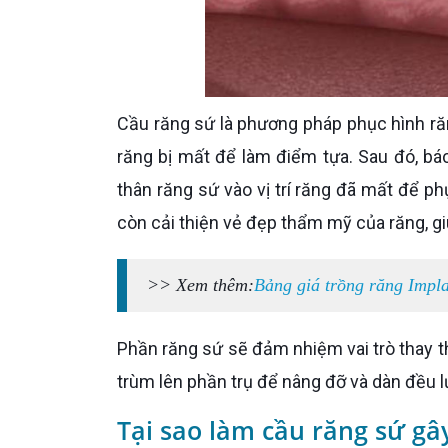
Cầu răng sứ là phương pháp phục hình răng được thực hiện bằng cách mài ít nhất 2 chiếc răng kề cạnh
răng bị mất để làm điểm tựa. Sau đó, bá
thân răng sứ vào vị trí răng đã mất để p
còn cải thiện vẻ đẹp thẩm mỹ của răng, giú
>> Xem thêm:
Bảng giá trồng răng Impl
Phần răng sứ sẽ đảm nhiệm vai trò thay thế răng bị mất và 2 răng sứ còn lại đóng vai trò như “chiếc nón”
trùm lên phần trụ để nâng đỡ và dàn đều l
Tại sao làm cầu răng sứ g