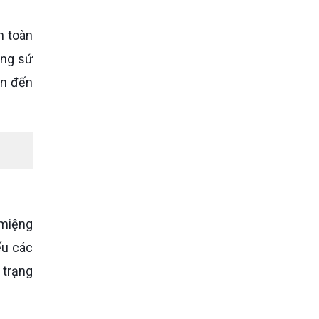
ăng sứ
ẫn đến
ếu các
 trạng