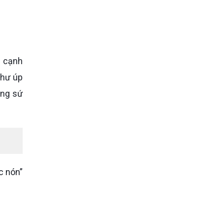
như úp
ăng sứ