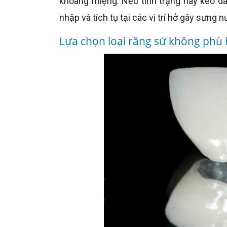
khoang miệng. Nếu tình trạng này kéo dà
nhập và tích tụ tại các vị trí hở gây sưng 
Lựa chọn loại răng sứ không phù