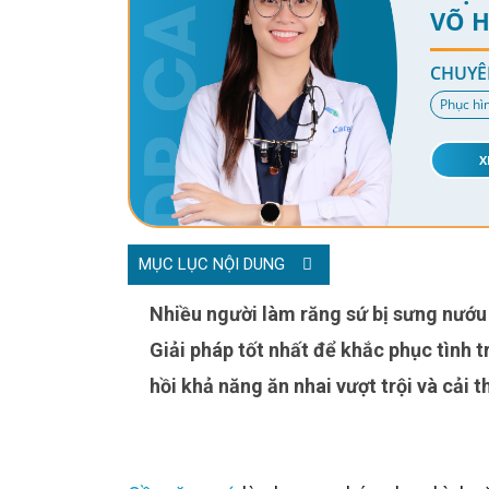
VÕ 
CHUYÊ
Phục hì
X
MỤC LỤC NỘI DUNG
Nhiều người làm răng sứ bị sưng nướu răng do mài răng thật, lựa chọn răng sứ không phù hợp,...
Giải pháp tốt nhất để khắc phục tình 
hồi khả năng ăn nhai vượt trội và cải 