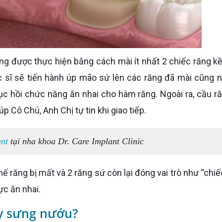
c sĩ sẽ tiến hành úp mão sứ lên các răng đã mài cũng 
hục hồi chức năng ăn nhai cho hàm răng. Ngoài ra, cầu r
p Cô Chú, Anh Chị tự tin khi giao tiếp.
ant
tại nha khoa Dr. Care Implant Clinic
ực ăn nhai.
ây sưng nướu?