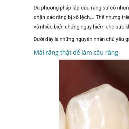
Dù phương pháp lắp cầu răng sứ có những ưu điểm như có thể phục hồi khả năng ăn nhai cơ bản, ngăn
chặn các răng bị xô lệch,... Thế nhưng tr
và nhiều biến chứng nguy hiểm cho sức k
Dưới đây là những nguyên nhân chủ yếu g
Mài răng thật để làm cầu răng