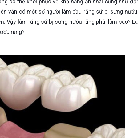
ăng có thể khôi phục về khả năng ăn nhai cũng như đ
ên vẫn có một số người làm cầu răng sứ bị sưng nướu
tiện. Vậy làm răng sứ bị sưng nướu răng phải làm sao? L
nướu răng?