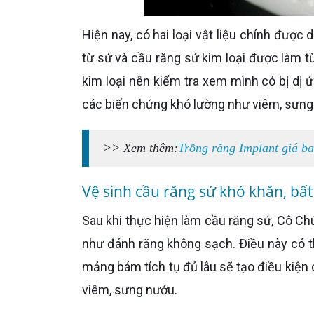
Hiện nay, có hai loại vật liệu chính được dùng làm cầu răng sứ là: Cầu răng toàn sứ được làm hoàn toàn
từ sứ và cầu răng sứ kim loại được làm t
kim loại nên kiểm tra xem mình có bị dị 
các biến chứng khó lường như viêm, sưng
>> Xem thêm:
Trồng răng Implant giá ba
Vệ sinh cầu răng sứ khó khăn, bất
Sau khi thực hiện làm cầu răng sứ, Cô Chú, Anh Chị sẽ cảm thấy khó khăn trong việc vệ sinh răng miệng
như đánh răng không sạch. Điều này có t
mảng bám tích tụ đủ lâu sẽ tạo điều kiện 
viêm, sưng nướu.