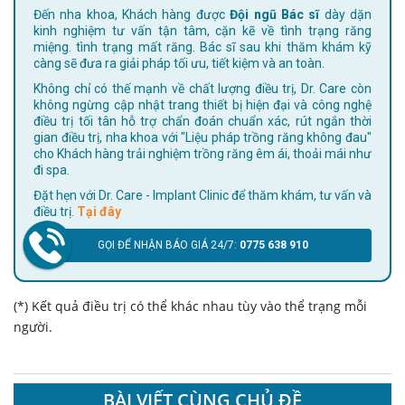
Đến nha khoa, Khách hàng được
Đội ngũ Bác sĩ
dày dặn
kinh nghiệm tư vấn tận tâm, cặn kẽ về tình trạng răng
miệng. tình trạng mất răng. Bác sĩ sau khi thăm khám kỹ
càng sẽ đưa ra giải pháp tối ưu, tiết kiệm và an toàn.
Không chỉ có thế mạnh về chất lượng điều trị, Dr. Care còn
không ngừng cập nhật trang thiết bị hiện đại và công nghệ
điều trị tối tân hỗ trợ chẩn đoán chuẩn xác, rút ngắn thời
gian điều trị, nha khoa với "Liệu pháp trồng răng không đau"
cho Khách hàng trải nghiệm trồng răng êm ái, thoải mái như
đi spa.
Đặt hẹn với Dr. Care - Implant Clinic để thăm khám, tư vấn và
điều trị.
Tại đây
GỌI ĐỂ NHẬN BÁO GIÁ 24/7:
0775 638 910
(*) Kết quả điều trị có thể khác nhau tùy vào thể trạng mỗi
người.
BÀI VIẾT CÙNG CHỦ ĐỀ