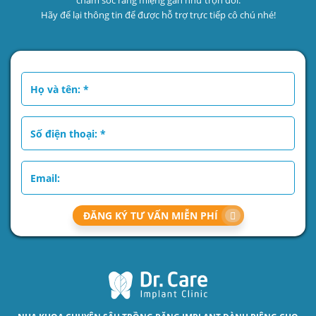
chăm sóc răng miệng gần như trọn đời.
Hãy để lại thông tin để được hỗ trợ trực tiếp cô chú nhé!
ĐĂNG KÝ TƯ VẤN MIỄN PHÍ