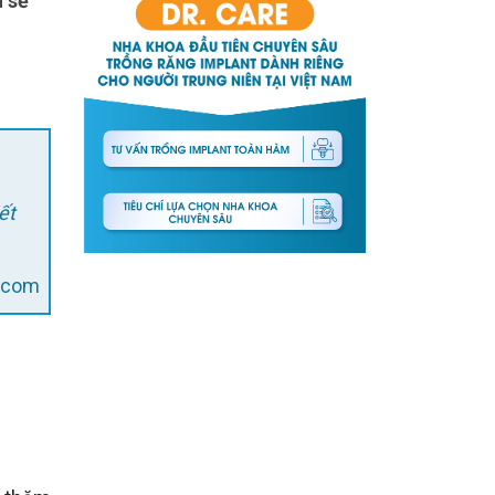
ết
l.com