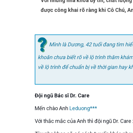
Với những nha khoa uy tín, chất lượng thì lộ trình thăm khám và điều trị trồng răng sứ cố định sẽ
được công khai rõ ràng khi Cô Chú, A
Mình là Dương, 42 tuổi đang tìm hi
khoăn chưa biết rõ về lộ trình thăm khám
về lộ trình để chuẩn bị về thời gian hay
Đội ngũ Bác sĩ Dr. Care
Mến chào Anh
Leduong***
Với thắc mắc của Anh thì đội ngũ Dr. Care