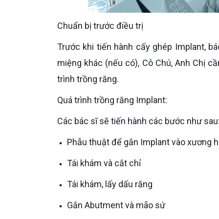
Chuẩn bị trước điều trị
Trước khi tiến hành cấy ghép Implant, bác sĩ sẽ tiến hành vệ sinh răng miệng, điều trị các vấn đề răng
miệng khác (nếu có), Cô Chú, Anh Chị cần
trình trồng răng.
Quá trình trồng răng Implant:
Các bác sĩ sẽ tiến hành các bước như sau
Phẫu thuật để gắn Implant vào xương 
Tái khám và cắt chỉ
Tái khám, lấy dấu răng
Gắn Abutment và mão sứ