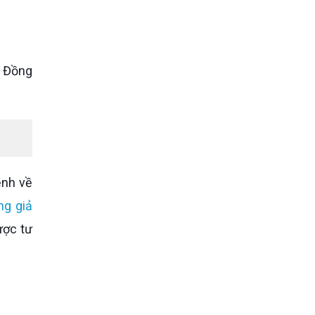
ng giả
ược tư