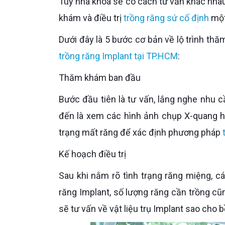
Tùy nha khoa sẽ có cách tư vấn khác nhau nhưng tại nha khoa Dr. Care, Anh sẽ được biết về lộ trình thăm
khám và điều trị
trồng răng sứ cố định
một 
Dưới đây là 5 bước cơ bản về lộ trình thă
trồng răng Implant tại TP.HCM
:
Thăm khám ban đầu
Bước đầu tiên là tư vấn, lắng nghe nhu cầu của Cô Chú, Anh Chị sau đó sẽ thăm khám tổng quát. Tiếp
đến là xem các hình ảnh chụp X-quang h
trạng mất răng để xác định phương pháp
Kế hoạch điều trị
Sau khi nắm rõ tình trạng răng miệng, các bác sĩ sẽ lên kế hoạch điều trị. Giải thích rõ quy trình trồng
răng Implant, số lượng răng cần trồng cũn
sẽ tư vấn về vật liệu trụ Implant sao cho