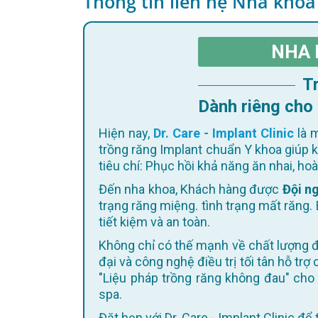
Thông tin liên hệ Nha khoa
NHA 
Dành riêng cho
Hiện nay,
Dr. Care - Implant Clinic
là m
trồng răng Implant chuẩn Y khoa giúp 
tiêu chí: Phục hồi khả năng ăn nhai, h
Đến nha khoa, Khách hàng được
Đội ng
trạng răng miệng. tình trạng mất răng. 
tiết kiệm và an toàn.
Không chỉ có thế mạnh về chất lượng điều trị, Dr. Care còn không ngừng cập nhật trang thiết bị hiện
đại và công nghệ điều trị tối tân hỗ trợ
"Liệu pháp trồng răng không đau" cho 
spa.
Đặt hẹn với Dr. Care - Implant Clinic đ