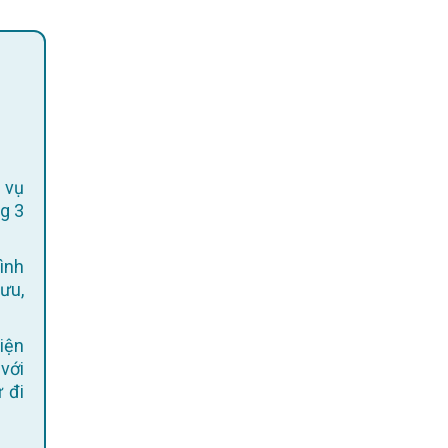
 vụ
g 3
ình
 ưu,
 với
 đi