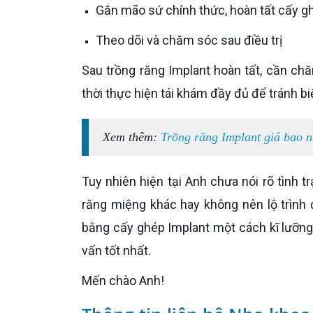
Gắn mão sứ chính thức, hoàn tất cấy g
Theo dõi và chăm sóc sau điều trị
Sau trồng răng Implant hoàn tất, cần chăm sóc răng miệng cẩn thận theo hướng dẫn của bác sĩ. Đồng
thời thực hiện tái khám đầy đủ để tránh b
Xem thêm:
Trồng răng Implant giá bao n
Tuy nhiên hiện tại Anh chưa nói rõ tình trạng răng miệng của mình, chỉ mất răng hay có bị các bệnh về
răng miệng khác hay không nên lộ trình đ
bằng cấy ghép Implant một cách kĩ lưỡng 
vấn tốt nhất.
Mến chào Anh!