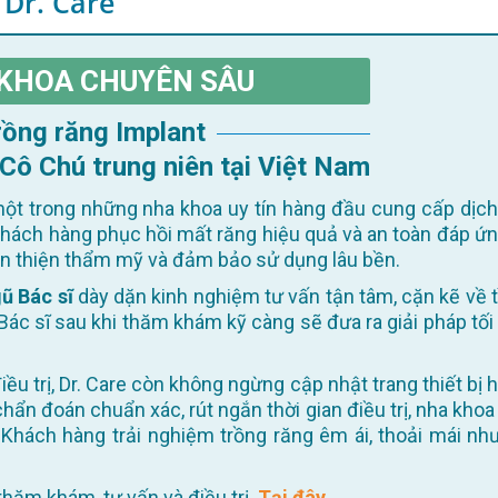
 Dr. Care
KHOA CHUYÊN SÂU
Trồng răng Implant
 Cô Chú trung niên tại Việt Nam
ột trong những nha khoa uy tín hàng đầu cung cấp dịch
khách hàng phục hồi mất răng hiệu quả và an toàn đáp ứn
oàn thiện thẩm mỹ và đảm bảo sử dụng lâu bền.
ũ Bác sĩ
dày dặn kinh nghiệm tư vấn tận tâm, cặn kẽ về t
Bác sĩ sau khi thăm khám kỹ càng sẽ đưa ra giải pháp tối
 chẩn đoán chuẩn xác, rút ngắn thời gian điều trị, nha khoa
Khách hàng trải nghiệm trồng răng êm ái, thoải mái như
ể thăm khám, tư vấn và điều trị.
Tại đây