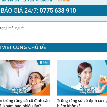
 BÁO GIÁ 24/7:
0775 638 910
 trạng mỗi người.
I VIẾT CÙNG CHỦ ĐỀ
hi trồng răng sứ cố định cần
Trồng răng sứ cố định có n
tái khám bao nhiêu lần?
hiểm không?