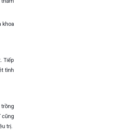
a khoa
t tình
ĩ cũng
u trị.